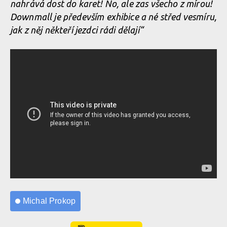
nahrává dost do karet! No, ale zas všecho z mírou!
Downmall je především exhibice a né střed vesmíru,
jak z něj někteří jezdci rádi dělají“
Michal Prokop