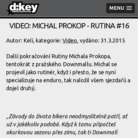
MENU
VIDEO: MICHAL PROKOP - RUTINA #16
Autor: Keli, kategorie:
Video
, vydáno: 31.3.2015
Další pokračování Rutiny Michala Prokopa,
tentokrát z pražského Downmallu. Michal se
projevil jako rutinér, když i přesto, že se nyní
specializuje na enduro, tak naložil všem sjezdařů a
dojel druhý.
„Závody do života bikera neodmyslitelně patří, ať
už v jakékoliv podobě. Když k tomu připočteš
okurkovou sezonu přes zimu, tak ti Downmall