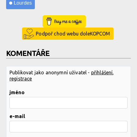
Lourdes
Buy Me a Coffee
Podpoř chod webu doleKOPCOM
KOMENTÁŘE
Publikovat jako anonymní uživatel -
přihlášení
,
registrace
jméno
e-mail