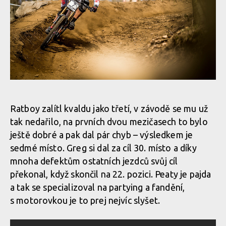
Ratboy zalítl kvaldu jako třetí, v závodě se mu už
tak nedařilo, na prvních dvou mezičasech to bylo
ještě dobré a pak dal pár chyb – výsledkem je
sedmé místo. Greg si dal za cíl 30. místo a díky
mnoha defektům ostatních jezdců svůj cíl
překonal, když skončil na 22. pozici. Peaty je pajda
a tak se specializoval na partying a fandění,
s motorovkou je to prej nejvíc slyšet.