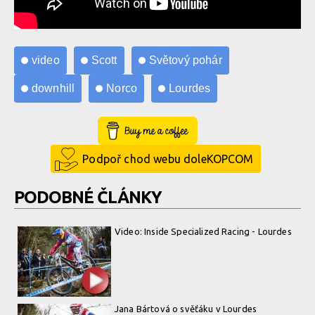
video
Scott
Světový pohár
downhill
Norco
Lourdes
Buy Me a Coffee
Podpoř chod webu doleKOPCOM
PODOBNÉ ČLÁNKY
Video: Inside Specialized Racing - Lourdes
Jana Bártová o svěťáku v Lourdes