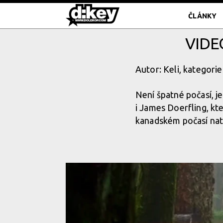
ČLÁNKY
VIDE
Autor: Keli, kategorie
Není špatné počasí, j
i James Doerfling, kt
kanadském počasí nato