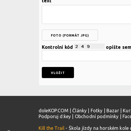
text
FOTO (FORMÁT JPG)
Kontrolní kód
opište se
doleKOP.COM
|
Články
|
Fotky
|
Bazar
|
Kur
Podporuj d:key
|
Obchodní podmínky
|
Fac
Kill the Trail
- Škola jízdy na horském kole