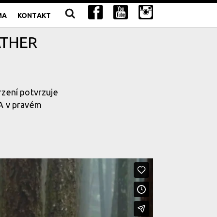
MA
KONTAKT
ATHER
rzení potvrzuje
 A v pravém