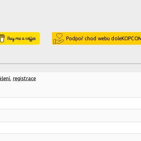
Buy Me a Coffee
Podpoř chod webu doleKOPCO
ášení
,
registrace