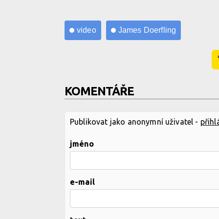
video
James Doerfling
KOMENTÁŘE
Publikovat jako anonymní uživatel -
přihl
jméno
e-mail