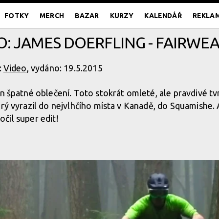
FOTKY
MERCH
BAZAR
KURZY
KALENDÁŘ
REKLA
O: JAMES DOERFLING - FAIRWE
:
Video
, vydáno: 19.5.2015
en špatné oblečení. Toto stokrát omleté, ale pravdivé tv
erý vyrazil do nejvlhčího místa v Kanadě, do Squamishe.
čil super edit!