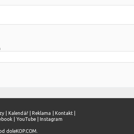
m
zy
|
Kalendář
|
Reklama
|
Kontakt
|
ebook
|
YouTube
|
Instagram
 od doleKOP.COM.