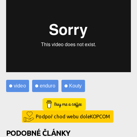
video
enduro
Kouty
Buy Me a Coffee
Podpoř chod webu doleKOPCOM
PODOBNÉ ČLÁNKY