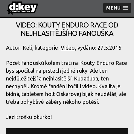
MENU
VIDEO: KOUTY ENDURO RACE OD
NEJHLASITĚJŠÍHO FANOUŠKA
Autor: Keli, kategorie:
Video
, vydáno: 27.5.2015
Počet fanoušků kolem trati na Kouty Enduro Race
bys spočítal na prstech jedné ruky. Ale ten
nejdůležitější a nejhlasitější, Kubaduba, ten
nechyběl. Kromě fandění točil i video. Kvalita je
bídná, tabletem holt Oskarovej biják neuděláš, ale
třeba pohyblivé záběry někoho potěší.
Jeď trošku okurko!