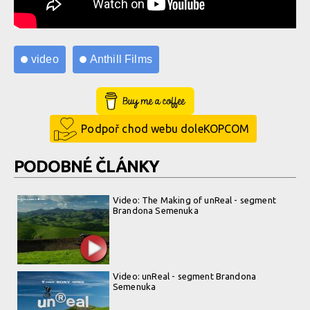
video
Anthill Films
Buy Me a Coffee
Podpoř chod webu doleKOPCOM
PODOBNÉ ČLÁNKY
Video: The Making of unReal - segment
Brandona Semenuka
Video: unReal - segment Brandona
Semenuka