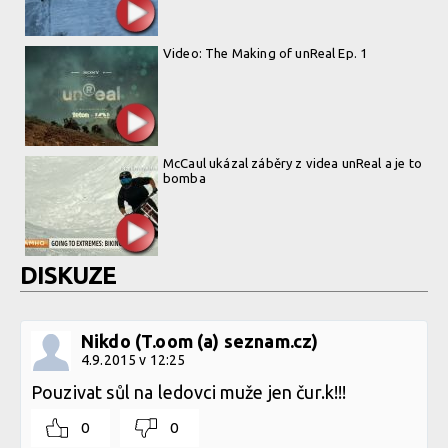
Video: The Making of unReal Ep. 1
McCaul ukázal záběry z videa unReal a je to
bomba
DISKUZE
Nikdo (T.oom (a) seznam.cz)
4.9.2015 v 12:25
Pouzivat sůl na ledovci muže jen čur.k!!!
0
0