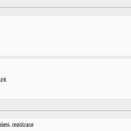
žit
ášení
,
registrace