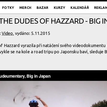
FOTKY
MERCH
BAZAR
KURZY
KALENDÁŘ
REKLA
 THE DUDES OF HAZZARD - BIG I
:
Video
, vydáno: 5.11.2015
f Hazzard vyrazila při natáčení svého videodokument
ykle se na kole a road tripu po Japonsku baví, sleduje B