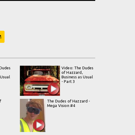
M
 Dudes
Video: The Dudes
of Hazzard,
 Usual
Business as Usual
- Part 3
f
The Dudes of Hazzard -
Mega Vision #4