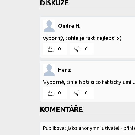
DISKUZE
Ondra H.
výborný, tohle je fakt nejlepší :-)
0
0
Hanz
Výborně, tihle hoši si to fakticky umí u
0
0
KOMENTÁŘE
Publikovat jako anonymní uživatel -
přihl