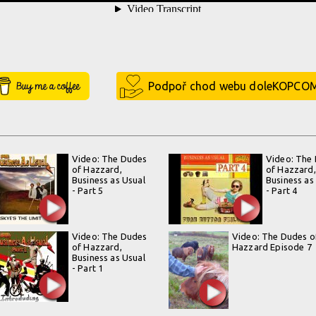
Buy Me a Coffee
Podpoř chod webu doleKOPCO
Video: The Dudes
Video: The
of Hazzard,
of Hazzard,
Business as Usual
Business as
- Part 5
- Part 4
Video: The Dudes
Video: The Dudes o
of Hazzard,
Hazzard Episode 7
Business as Usual
- Part 1