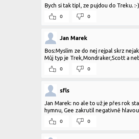
Bych si tak tipl, ze pujdou do Treku. :-
0
0
Jan Marek
Bos:Myslim ze do nej rejpal skrz nej
Můj typ je Trek,Mondraker,Scott a neb
0
0
sfls
Jan Marek: no ale to už je přes rok sta
hymnu, Gee zakrutil negativně hlavou
0
0