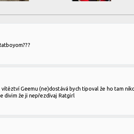
 Ratboyom???
 vítěztví Geemu (ne)dostává bych tipoval že ho tam ni
se divim že ji nepřezdívaj Ratgirl