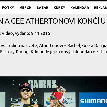
FOTKY
MERCH
BAZAR
KURZY
KALENDÁŘ
REKLA
N A GEE ATHERTONOVI KONČÍ U 
:
Video
, vydáno: 9.11.2015
vá rodina na světě, Athertonovi – Rachel, Gee a Dan již
Factory Racing. Kdo bude jejich nový chlebodárce zatím