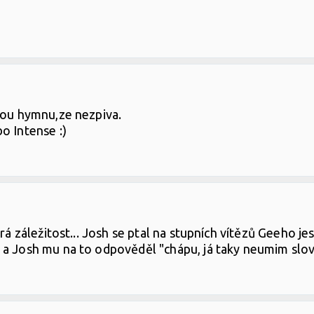
)
akou hymnu,ze nezpiva.
o Intense :)
rá záležitost... Josh se ptal na stupních vítězů Geeho jes
 a Josh mu na to odpověděl "chápu, já taky neumim slov