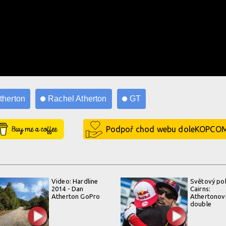
therton
Rachel Atherton
GT
Buy Me a Coffee
Podpoř chod webu doleKOPCO
Video: Hardline
Světový po
2014 - Dan
Cairns:
Atherton GoPro
Athertonovi
double