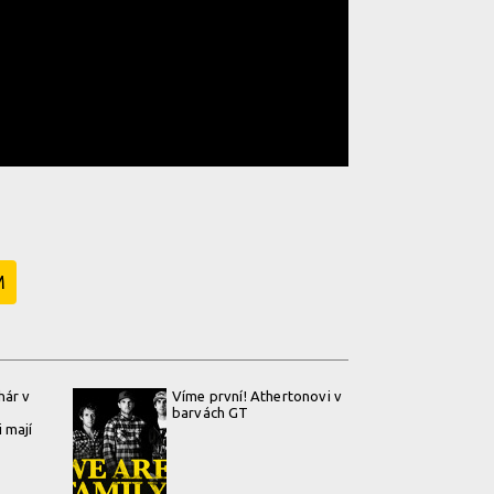
M
hár v
Víme první! Athertonovi v
barvách GT
 mají