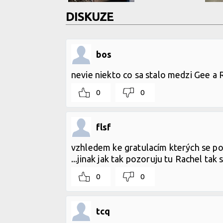
DISKUZE
bos
nevie niekto co sa stalo medzi Gee a
0
0
flsf
vzhledem ke gratulacím kterých se po
...jinak jak tak pozoruju tu Rachel tak 
0
0
tcq