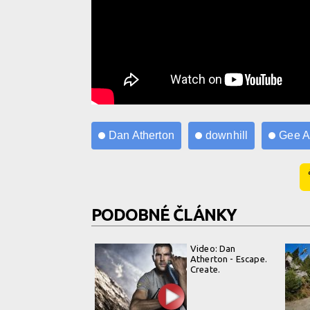
Dan Atherton
downhill
Gee A
PODOBNÉ ČLÁNKY
Video: Dan
Atherton - Escape.
Create.