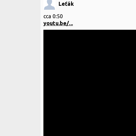
Leťák
cca 0:50
youtu.be/...