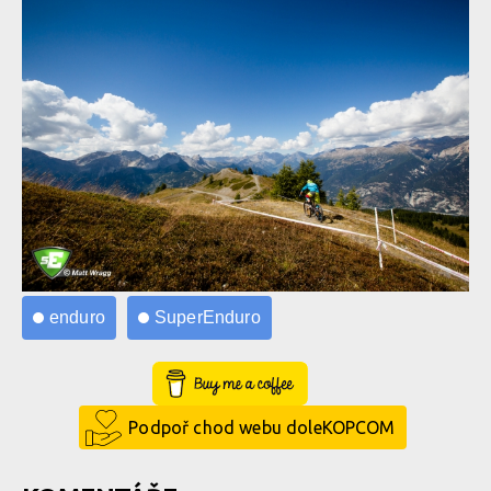
enduro
SuperEnduro
Buy Me a Coffee
Podpoř chod webu doleKOPCOM