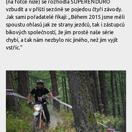
(na fotce níže) se rozhodla SUPERENDURO
vzbudit a v příští sezóně se pojedou čtyři závody.
Jak sami pořadatelé říkají: „Během 2015 jsme měli
spoustu ohlasů jak ze strany jezdců, tak i zástupců
bikových společností, že jim prostě naše série
chybí, a tak nám nezbylo nic jiného, než jim vyjít
vstříc.“