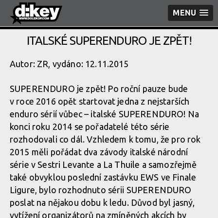
MENU
ITALSKÉ SUPERENDURO JE ZPĚT!
Autor: ZR, vydáno: 12.11.2015
SUPERENDURO je zpět! Po roční pauze bude
v roce 2016 opět startovat jedna z nejstarších
enduro sérií vůbec – italské SUPERENDURO! Na
konci roku 2014 se pořadatelé této série
rozhodovali co dál. Vzhledem k tomu, že pro rok
2015 měli pořádat dva závody italské národní
série v Sestri Levante a La Thuile a samozřejmě
také obvyklou poslední zastávku EWS ve Finale
Ligure, bylo rozhodnuto sérii SUPERENDURO
poslat na nějakou dobu k ledu. Důvod byl jasný,
vytížení organizátorů na zmíněných akcích by