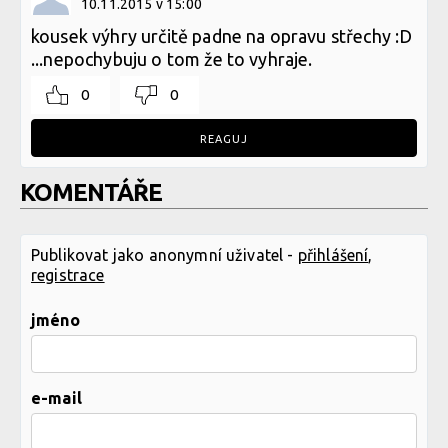
10.11.2015 v 15:00
kousek výhry určitě padne na opravu střechy :D
...nepochybuju o tom že to vyhraje.
0
0
REAGUJ
KOMENTÁŘE
Publikovat jako anonymní uživatel -
přihlášení
,
registrace
jméno
e-mail