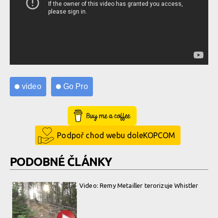
video
Go Pro
Buy Me a Coffee
Podpoř chod webu doleKOPCOM
PODOBNÉ ČLÁNKY
Video: Remy Metailler terorizuje Whistler