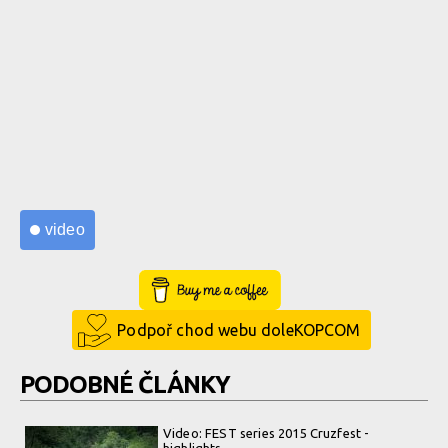
video
Buy Me a Coffee
Podpoř chod webu doleKOPCOM
PODOBNÉ ČLÁNKY
Video: FEST series 2015 Cruzfest -
highlights