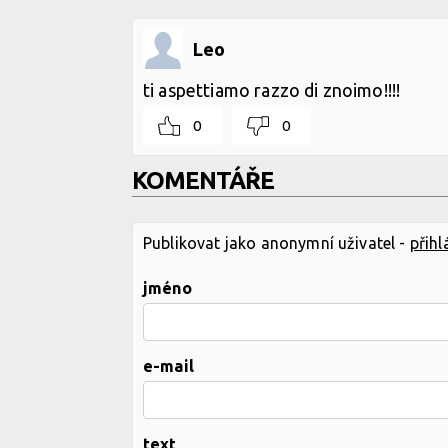
Leo
ti aspettiamo razzo di znoimo!!!!
0
0
KOMENTÁŘE
Publikovat jako anonymní uživatel -
přihl
jméno
e-mail
text