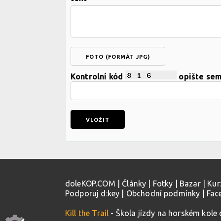
FOTO (FORMÁT JPG)
Kontrolní kód
opište se
doleKOP.COM
|
Články
|
Fotky
|
Bazar
|
Kur
Podporuj d:key
|
Obchodní podmínky
|
Fac
Kill the Trail
- Škola jízdy na horském kole