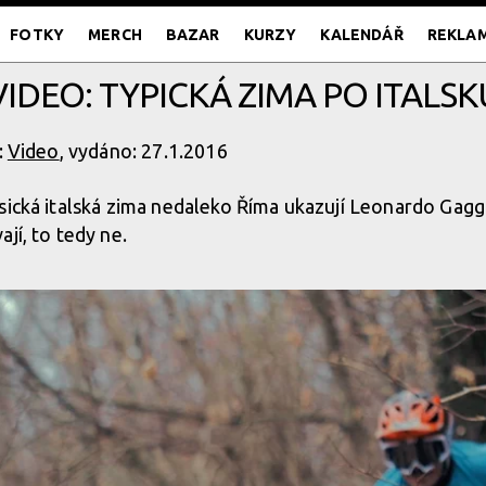
FOTKY
MERCH
BAZAR
KURZY
KALENDÁŘ
REKLA
VIDEO: TYPICKÁ ZIMA PO ITALSK
:
Video
, vydáno: 27.1.2016
sická italská zima nedaleko Říma ukazují Leonardo Gaggi
jí, to tedy ne.