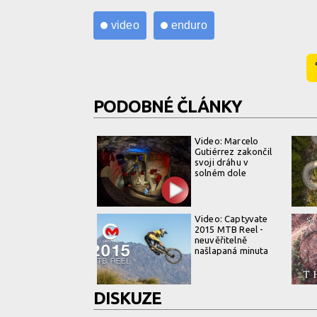
video
enduro
PODOBNÉ ČLÁNKY
Video: Marcelo
Gutiérrez zakončil
svoji dráhu v
solném dole
Video: Captyvate
2015 MTB Reel -
neuvěřitelně
našlapaná minuta
DISKUZE