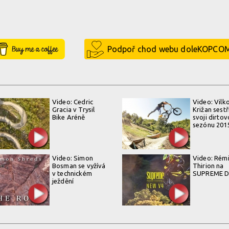
Buy Me a Coffee
Podpoř chod webu doleKOPCO
Video: Cedric
Video: Vilk
Gracia v Trysil
Križan sestř
Bike Aréně
svoji dirto
sezónu 201
Video: Simon
Video: Rém
Bosman se vyžívá
Thirion na
v technickém
SUPREME D
ježdění