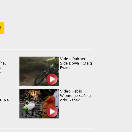
M
o
Video: Rubber
íhal
Side Down - Craig
vou
Evans
5
i
Video: Fabio
Wibmer je slušnej
H V4
otloukánek