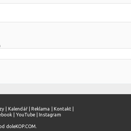
m
zy
|
Kalendář
|
Reklama
|
Kontakt
|
ebook
|
YouTube
|
Instagram
 od doleKOP.COM.