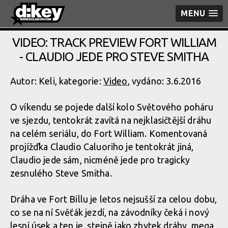
MENU
VIDEO: TRACK PREVIEW FORT WILLIAM
- CLAUDIO JEDE PRO STEVE SMITHA
Autor: Keli, kategorie:
Video
, vydáno: 3.6.2016
O víkendu se pojede další kolo Světového poháru
ve sjezdu, tentokrát zavítá na nejklasičtější dráhu
na celém seriálu, do Fort William. Komentovaná
projížďka Claudio Caluoriho je tentokrát jiná,
Claudio jede sám, nicméně jede pro tragicky
zesnulého Steve Smitha.
Dráha ve Fort Billu je letos nejsušší za celou dobu,
co se na ní Svěťák jezdí, na závodníky čeká i nový
lesní úsek a ten je, stejně jako zbytek dráhy, mega