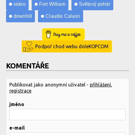
video
Fort William
Světový pohár
downhill
Claudio Caluori
Buy Me a Coffee
Podpoř chod webu doleKOPCOM
KOMENTÁŘE
Publikovat jako anonymní uživatel -
přihlášení
,
registrace
jméno
e-mail