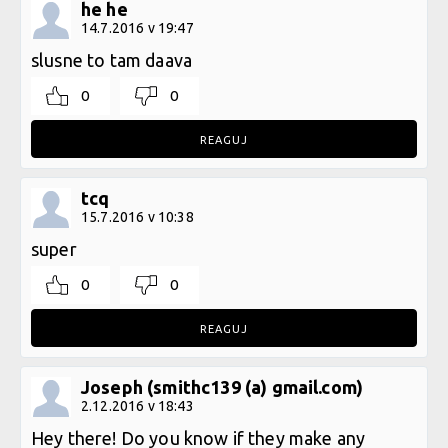
he he
14.7.2016 v 19:47
slusne to tam daava
0
0
REAGUJ
tcq
15.7.2016 v 10:38
super
0
0
REAGUJ
Joseph (smithc139 (a) gmail.com)
2.12.2016 v 18:43
Hey there! Do you know if they make any