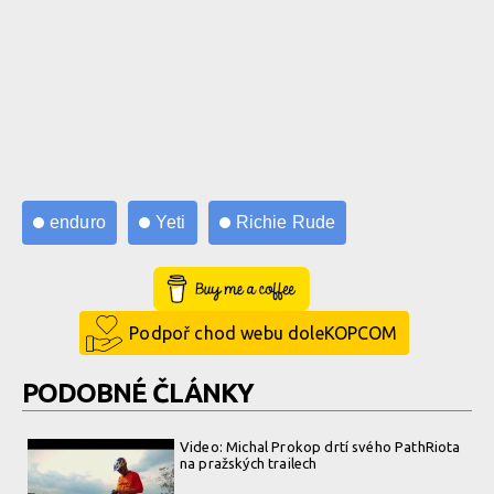
enduro
Yeti
Richie Rude
Buy Me a Coffee
Podpoř chod webu doleKOPCOM
PODOBNÉ ČLÁNKY
Video: Michal Prokop drtí svého PathRiota
na pražských trailech