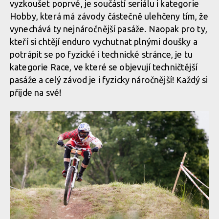
vyzkoušet poprvé, je součástí seriálu i kategorie
Hobby, která má závody částečně ulehčeny tím, že
vynechává ty nejnáročnější pasáže. Naopak pro ty,
kteří si chtějí enduro vychutnat plnými doušky a
potrápit se po fyzické i technické stránce, je tu
kategorie Race, ve které se objevují techničtější
pasáže a celý závod je i fyzicky náročnější! Každý si
přijde na své!