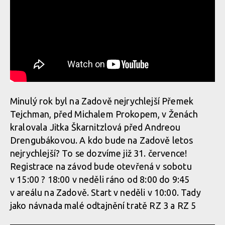
Minulý rok byl na Zadově nejrychlejší Přemek
Tejchman, před Michalem Prokopem, v Ženách
kralovala Jitka Škarnitzlová před Andreou
Drengubákovou. A kdo bude na Zadově letos
nejrychlejší? To se dozvíme již 31. července!
Registrace na závod bude otevřená v sobotu
v 15:00 ? 18:00 v neděli ráno od 8:00 do 9:45
v areálu na Zadově. Start v neděli v 10:00. Tady
jako návnada malé odtajnění tratě RZ 3 a RZ 5