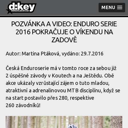
MENU
POZVÁNKA A VIDEO: ENDURO SERIE
2016 POKRAČUJE O VÍKENDU NA
ZADOVĚ
Autor: Martina Ptáková, vydáno: 29.7.2016
Česká Enduroserie má v tomto roce za sebou již
2 úspěšné závody v Koutech a na Ještědu. Obě
akce ukázaly vzrůstající zájem o tuto mladou,
atraktivní a adrenalinovou MTB disciplínu, když se
na start postavilo přes 280, respektive
260 závodníků!