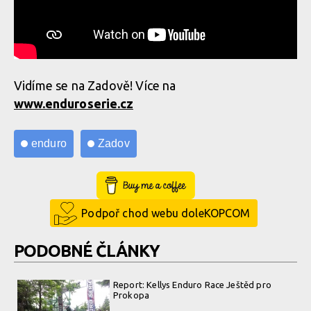
Vidíme se na Zadově! Více na
www.enduroserie.cz
enduro
Zadov
Buy Me a Coffee
Podpoř chod webu doleKOPCOM
PODOBNÉ ČLÁNKY
Report: Kellys Enduro Race Ještěd pro
Prokopa