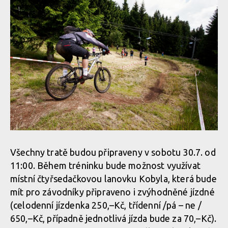
Všechny tratě budou připraveny v sobotu 30.7. od
11:00. Během tréninku bude možnost využívat
místní čtyřsedačkovou lanovku Kobyla, která bude
mít pro závodníky připraveno i zvýhodněné jízdné
(celodenní jízdenka 250,–Kč, třídenní /pá – ne /
650,–Kč, případně jednotlivá jízda bude za 70,–Kč).