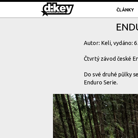
ČLÁNKY
ENDU
Autor: Keli, vydáno: 
Čtvrtý závod české En
Do své druhé půlky 
Enduro Serie.