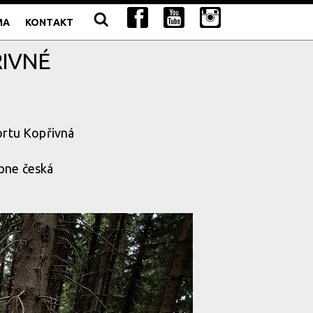
MA
KONTAKT
ŘIVNÉ
sortu Kopřivná
pne česká