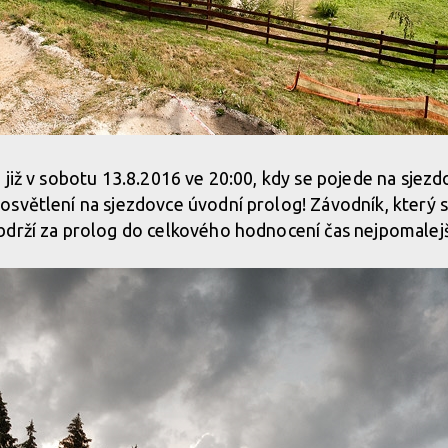
 již v sobotu 13.8.2016 ve 20:00, kdy se pojede na sjezd
světlení na sjezdovce úvodní prolog! Závodník, který 
bdrží za prolog do celkového hodnocení čas nejpomalej