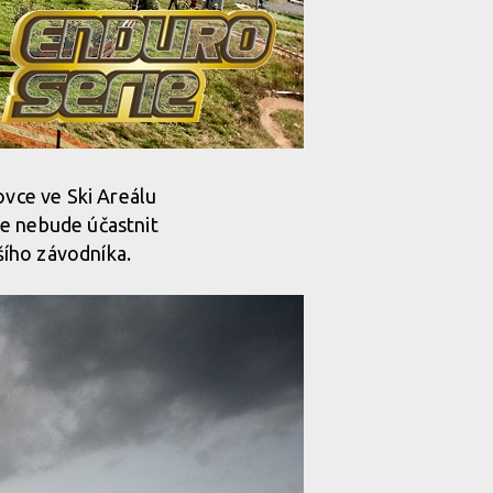
ovce ve Ski Areálu
se nebude účastnit
šího závodníka.