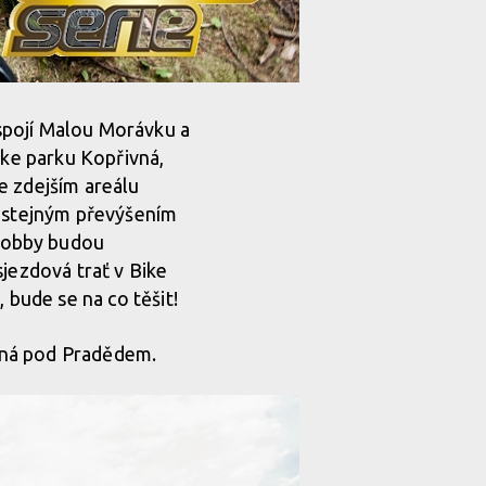
spojí Malou Morávku a
ike parku Kopřivná,
e zdejším areálu
a stejným převýšením
Hobby budou
sjezdová trať v Bike
 bude se na co těšit!
vná pod Pradědem.