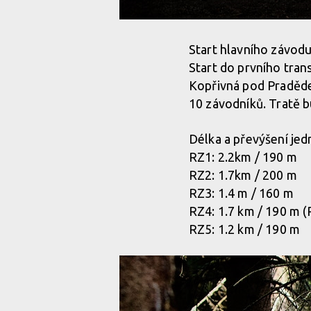
Start hlavního závodu
Start do prvního trans
Kopřivná pod Pradědem
10 závodníků. Tratě b
Délka a převýšení jedn
RZ1: 2.2km / 190 m
RZ2: 1.7km / 200 m
RZ3: 1.4 m / 160 m
RZ4: 1.7 km / 190 m (
RZ5: 1.2 km / 190 m