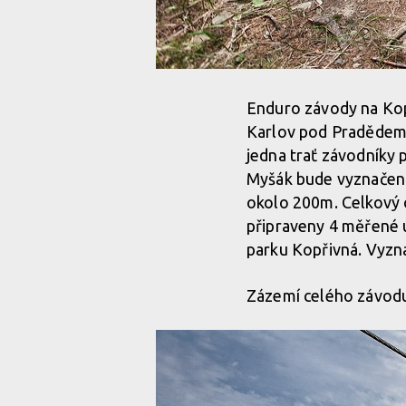
Enduro závody na Kop
Karlov pod Pradědem. 
jedna trať závodníky 
Myšák bude vyznačena 
okolo 200m. Celkový 
připraveny 4 měřené ú
parku Kopřivná. Vyznač
Zázemí celého závodu