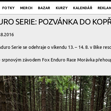
FOTKY
MERCH
BAZAR
KURZY
KALENDÁŘ
REKLA
RO SERIE: POZVÁNKA DO KOP
6.8.2016
duro Serie se odehraje o víkendu 13. – 14. 8. v Bike re
se srpnovým závodem Fox Enduro Race Morávka přehou