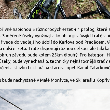
řivné nabídnou 5 různorodých erzet + 1 prolog, které 
3 měřené úseky využívají a kombinují stávající tratě v b
přivede do vedlejšího údolí do Karlova pod Pradědem. V
další erzeta. Tratě disponují různou délkou, ale takřk
okruh závodu bude kolem 25km dlouhý. Pro kategorii 
seky, bude vynechaná 5. technicky nejnáročnější trať ? 
ení a stavbu tratí má na starosti opět Kamil Tatarkovič,
 bude nachystané v Malé Morávce, ve Ski areálu Kopři