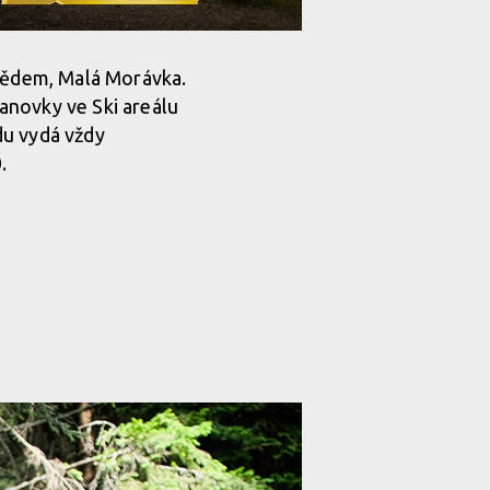
adědem, Malá Morávka.
lanovky ve Ski areálu
du vydá vždy
.