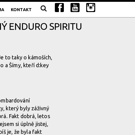
MA
KONTAKT
NÝ ENDURO SPIRITU
Je to taky o kámoších,
o a Šímy, kteří d:key
bombardování
, který byly záživný
rá. Fakt dobrá, letos
sem si úplně jistej,
š je, že byla fakt