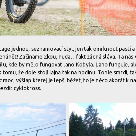
tage jednou, seznamovací styl, jen tak omrknout pasti a 
hánět! Začínáme 2kou, nuda…fakt žádná sláva. Ta nás 
lu, kde by mělo fungovat lano Kobyla. Lano funguje, ale
 tomu, že dole stojí lajna tak na hodinu. Tohle smrdí, t
c moc, výšlap kterej je lepší běžet, to je něco akorát k na
jezdit cyklokross.