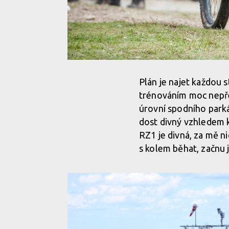
Plán je najet každou s
trénováním moc nepře
úrovní spodního parká
dost divný vzhledem k
RZ1 je divná, za mě ni
s kolem běhat, začnu 