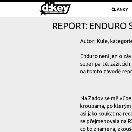
ČLÁNKY
REPORT: ENDURO S
Autor: Kule, kategori
Enduro není jen o záv
super partě, zážitcích
na tomto závodě repr
Na Zadov se mě vůbe
kroupama, po kterým t
asi jako koukat na re
se přejmenovala na RZ4
co to znamená, zkoušel