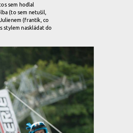
etos sem hodlal
ba (to sem netušil,
 Julienem (frantík, co
s stylem naskládat do