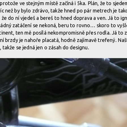
protože ve stejným místě začíná i 5ka. Plán, že to sjed
íc než by bylo zdrávo, takže hned po pár metrech je tak
 že do ní vjedeš a bereš to hned doprava a ven. Já to ign
ádný zatáčení se nekoná, beru to rovno… skoro to vyšlo,
tinent, ten mě posílá nekompromisně přes rodla. Já to 
ní brzdy je nahoře placatá, hodně zajímavě trefený. Našt
, takže se jedná jen o zásah do designu.