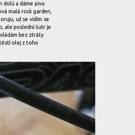
em dolů a dáme pivo
ová malá rock garden,
oruju, už se vidím se
 ale poslední šutr je
zvládám bez ztráty
ěstí olej z toho