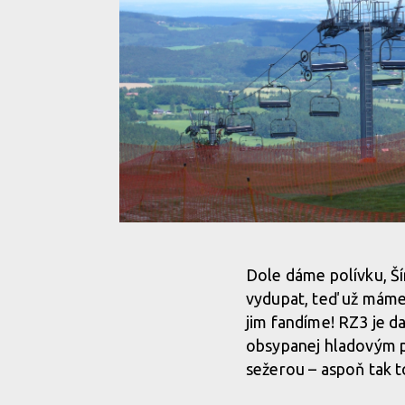
Enduro serie na Zadově
Dole dáme polívku, Ší
vydupat, teď už máme 
jim fandíme! RZ3 je da
obsypanej hladovým pl
sežerou – aspoň tak t