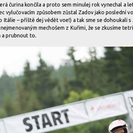
erá čurina končila a proto sem minulej rok vynechal a l
ec vylučovacím způsobem zůstal Zadov jako poslední vol
 Itálie – příště dej vědět voe!) a tak sme se dohoukali s
ím nejmenovaným mechošem z Kuřimi, že se zkusíme tetri
a prubnout to.