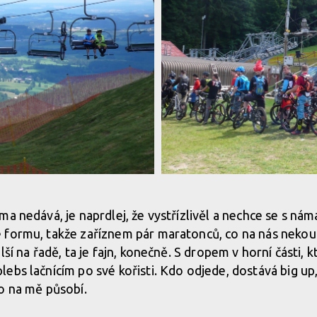
Enduro serie na Zadově
ma nedává, je naprdlej, že vystřízlivěl a nechce se s ná
formu, takže zaříznem pár maratonců, co na nás nekouk
lší na řadě, ta je fajn, konečně. S dropem v horní části, k
ebs lačnícím po své kořisti. Kdo odjede, dostává big up
o na mě působí.