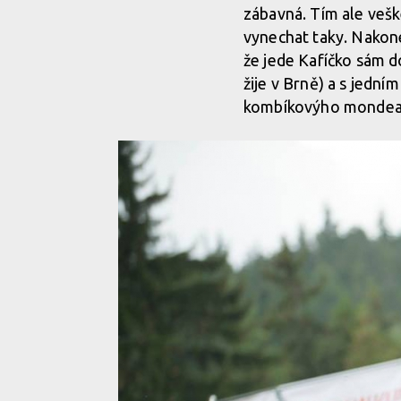
zábavná. Tím ale vešk
vynechat taky. Nakon
že jede Kafíčko sám do
žije v Brně) a s jedn
kombíkovýho mondea 