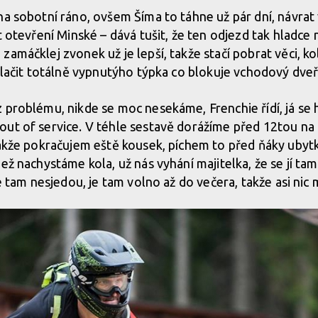
na sobotní ráno, ovšem Šíma to táhne už pár dní, návrat 
t otevření Minské – dává tušit, že ten odjezd tak hladce
amáčklej zvonek už je lepší, takže stačí pobrat věci, kol
dtlačit totálně vypnutýho týpka co blokuje vchodový dve
 problému, nikde se moc nesekáme, Frenchie řídí, já se
ut of service. V téhle sestavě dorážíme před 12tou na m
takže pokračujem eště kousek, píchem to před ňáky ubyt
ež nachystáme kola, už nás vyhání majitelka, že se jí ta
se tam nesjedou, je tam volno až do večera, takže asi nic 