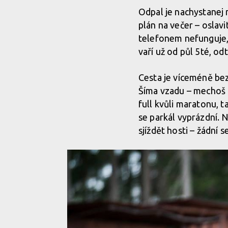
Odpal je nachystanej 
plán na večer – oslavi
telefonem nefunguje, z
vaří už od půl 5té, o
Cesta je víceméně bez
Šíma vzadu – mechoš o
full kvůli maratonu, 
se parkál vyprázdní. N
sjíždět hosti – žádní 