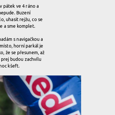
v pátek ve 4 ráno a
 nepude. Buzení
o, uhasit rejžu, co se
ře a sme komplet.
 hadám s navigačkou a
ísto, horní parkál je
ko, že se přesunem, až
m prej budou zachvílu
moc kšeft.