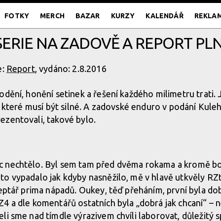
FOTKY
MERCH
BAZAR
KURZY
KALENDÁŘ
REKLA
ERIE NA ZADOVĚ A REPORT PL
e:
Report
, vydáno: 2.8.2016
odění, honění setinek a řešení každého milimetru trati. 
, které musí být silné. A zadovské enduro v podání Kuleh
ezentovali, takové bylo.
c nechtělo. Byl sem tam před dvěma rokama a kromě 
o vypadalo jak kdyby nasněžilo, mě v hlavě utkvěly RZty
ceptář prima nápadů. Oukey, těď přeháním, první byla dob
 a dle komentářů ostatních byla „dobrá jak chcaní“ – nej
i sme nad tímdle výrazivem chvíli laborovat, důležitý spí