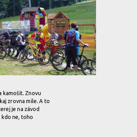
ma kamošit. Znovu
aj zrovna mile. A to
terej je na závod
, kdo ne, toho