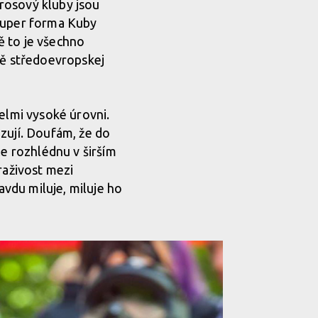
krosový kluby jsou
 Super forma Kuby
ě to je všechno
vě středoevropskej
velmi vysoké úrovni.
zují. Doufám, že do
le rozhlédnu v širším
raživost mezi
avdu miluje, miluje ho