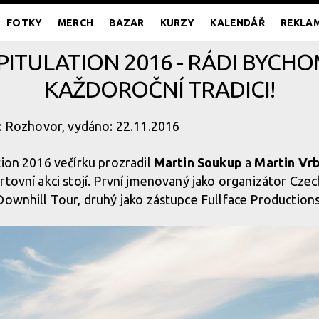
FOTKY
MERCH
BAZAR
KURZY
KALENDÁŘ
REKLA
ITULATION 2016 - RÁDI BYCHO
KAŽDOROČNÍ TRADICI!
:
Rozhovor
, vydáno: 22.11.2016
tion 2016 večírku prozradil
Martin Soukup
a
Martin Vr
rtovní akci stojí. První jmenovaný jako organizátor C
Downhill Tour, druhý jako zástupce Fullface Productions