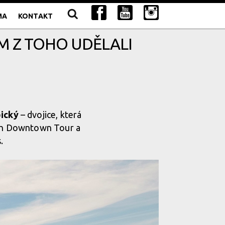
MA
KONTAKT
M Z TOHO UDĚLALI
bický
– dvojice, která
zech Downtown Tour a
.