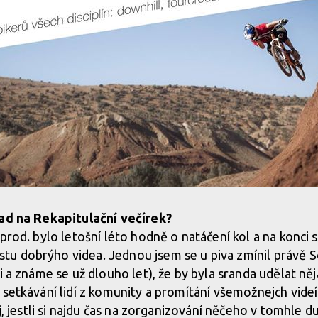
pad na Rekapitulační večírek?
prod. bylo letošní léto hodně o natáčení kol a na konci se
u dobrýho videa. Jednou jsem se u piva zmínil právě 
i a známe se už dlouho let), že by byla sranda udělat něj
 setkávání lidí z komunity a promítání všemožnejch vide
ej, jestli si najdu čas na zorganizování něčeho v tomhle 