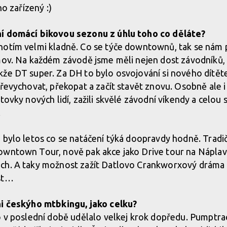
no zařízený :)
ní domácí bikovou sezonu z úhlu toho co děláte?
notím velmi kladně. Co se týče downtownů, tak se nám
mov. Na každém závodě jsme měli nejen dost závodníků, 
že DT super. Za DH to bylo osvojování si nového dítět
převychovat, překopat a začít stavět znovu. Osobně ale 
tovky nových lidí, zažili skvělé závodní víkendy a celou
.
 bylo letos co se natáčení týká doopravdy hodně. Trad
owntown Tour, nově pak akce jako Drive tour na Náplav
ch. A taky možnost zažít Datlovo Crankworxový dráma z
ost…
ni českýho mtbkingu, jako celku?
 v poslední době udělalo velkej krok dopředu. Pumptrac