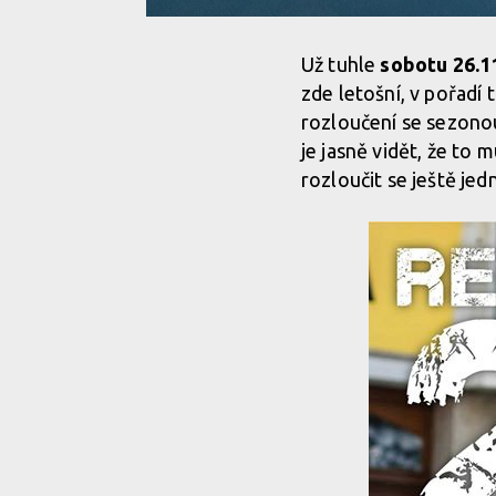
Už tuhle
sobotu 26.1
zde letošní, v pořadí
rozloučení se sezonou
je jasně vidět, že to
rozloučit se ještě j