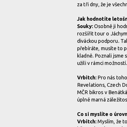
za tři dny, že je všech
Jak hodnotíte letoš
Souky:
Osobně ji hod
rozšířit tour o Jáchy
diváckou podporu. Tak
přebíráte, musíte to 
kladně. Poznali jsme s
užili v rámci možností
Vrbitch:
Pro nás toho
Revelations, Czech D
MČR bikros v Benátká
úplně marná záležit
Co si myslíte o úrov
Vrbitch:
Myslím, že to