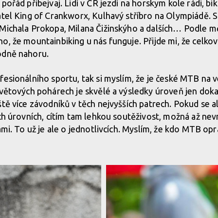
pořád přibejvaj. Lidí v ČR jezdí na horskym kole rádi, bi
atel King of Crankworx, Kulhavý stříbro na Olympiádě.
Michala Prokopa, Milana Čižinskýho a dalších… Podle m
o, že mountainbiking u nás funguje. Přijde mi, že celko
odně nahoru.
fesionálního sportu, tak si myslím, že je české MTB na 
světových pohárech je skvělé a výsledky úroveň jen doka
ště více závodníků v těch nejvyšších patrech. Pokud se a
ích úrovních, cítím tam lehkou soutěživost, možná až nev
ami. To už je ale o jednotlivcích. Myslím, že kdo MTB opr