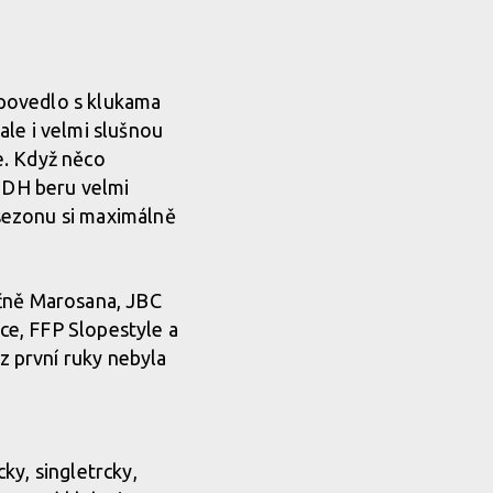
 povedlo s klukama
ale i velmi slušnou
e. Když něco
i DH beru velmi
 sezonu si maximálně
ičně Marosana, JBC
ce, FFP Slopestyle a
 první ruky nebyla
ky, singletrcky,