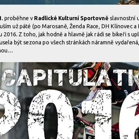
1.
proběhne v
Radlické Kulturní Sportovně
slavnostní 
 tuším už páté (po Marosaně, Ženda Race, DH Klínovec a
 2016. Z toho, jak hodně a hlavně jak rádi se bikeři s u
 musela být sezona po všech stránkách náramně vydařená
ednou…