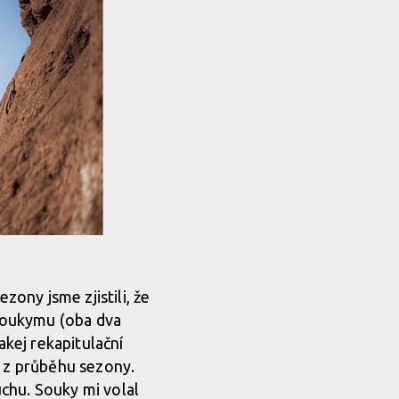
zony jsme zjistili, že
Soukymu (oba dva
akej rekapitulační
í z průběhu sezony.
duchu. Souky mi volal