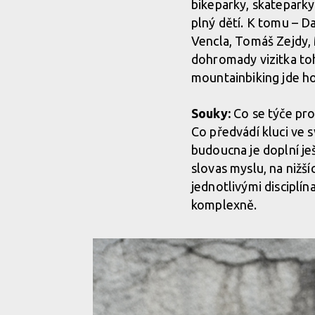
bikeparky, skateparky 
plný dětí. K tomu – D
Vencla, Tomáš Zejdy, 
dohromady vizitka toh
mountainbiking jde h
Souky:
Co se týče pro
Co předvádí kluci ve 
budoucna je doplní je
slovas myslu, na nižš
jednotlivými disciplín
komplexně.