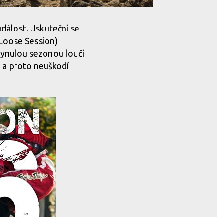
událost. Uskuteční se
 Loose Session)
plynulou sezonou loučí
, a proto neuškodí