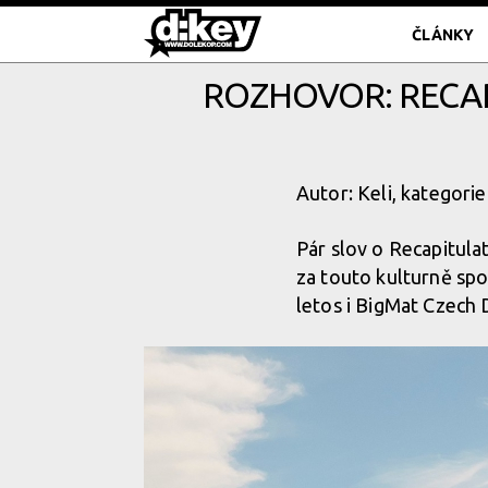
ČLÁNKY
ROZHOVOR: RECAP
Autor: Keli, kategorie
Pár slov o Recapitula
za touto kulturně spo
letos i BigMat Czech 