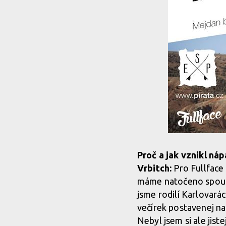
Proč a jak vznikl ná
Vrbitch:
Pro Fullface 
máme natočeno spoust
jsme rodilí Karlovarác
večírek postavenej na
Nebyl jsem si ale jist