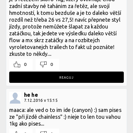
zadní stavby né tahánim za řetěz, ale svojí
hmotností, k tomu bezduše a je to daleko větší
rozdíl než třeba 26 vs 27,5! navíc přepnete styl
jízdy, protože nemůžete šlapat za každou
zatáčkou, tak jedete ve výsledku daleko větší
flow a mx skrz zatáčky a na rozbitejch
vyroletovanejch trailech to fakt už poznáte!
zkuste to někdy...
0
0
REAGUJ
he he
7.12.2016 v 15:15
maaca: ale ved o to im ide (canyon) :) sam pises
ze "při jízdě chainless" :) nieje to len tou vahou
1kg ako pises...