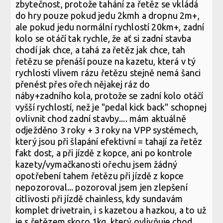
zbytečnost, protože tahání za řetěz se vkládá
do hry pouze pokud jedu 2kmh a dropnu 2m+,
ale pokud jedu normální rychlostí 20km+, zadní
kolo se otáčí tak rychle, že ať si zadní stavba
chodí jak chce, a tahá za řetěz jak chce, tah
řetězu se přenáší pouze na kazetu, která v tý
rychlosti vlivem rázu řetězu stejně nemá šanci
přenést přes ořech nějakej ráz do
náby+zadního kola, protože se zadní kolo otáčí
vyšší rychlostí, než je "pedal kick back" schopnej
ovlivnit chod zadní stavby.... mám aktuálně
odježděno 3 roky + 3 roky na VPP systémech,
který jsou při šlapání efektivní = tahají za řetěz
fakt dost, a při jízdě z kopce, ani po kontrole
kazety/vymačkanosti ořechu jsem žádný
opotřebení tahem řetězu při jízdě z kopce
nepozoroval... pozoroval jsem jen zlepšení
citlivosti při jízdě chainless, kdy sundavám
komplet drivetrain, i s kazetou a hazkou, a to už
je s řetězem skoro 1kg, který ovlivňuje chod