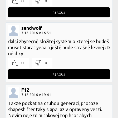
0
0
REAGUJ
sandwolf
7.12.2016 v 16:51
další zbytečně složitej systém o kterej se budeš
muset starat yeaa a ještě bude strašně levnej :D
né diky
0
0
REAGUJ
F12
7.12.2016 v 19:41
Takze pockat na druhou generaci, protoze
shapeshifter taky slapal az v opraveny verzi.
Nevim nejezdim takovej top hrot abych