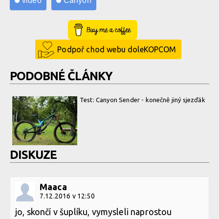
video
Canyon
Buy Me a Coffee
Podpoř chod webu doleKOPCOM
PODOBNÉ ČLÁNKY
Test: Canyon Sender - konečně jiný sjezďák
DISKUZE
Maaca
7.12.2016 v 12:50
jo, skončí v šuplíku, vymysleli naprostou