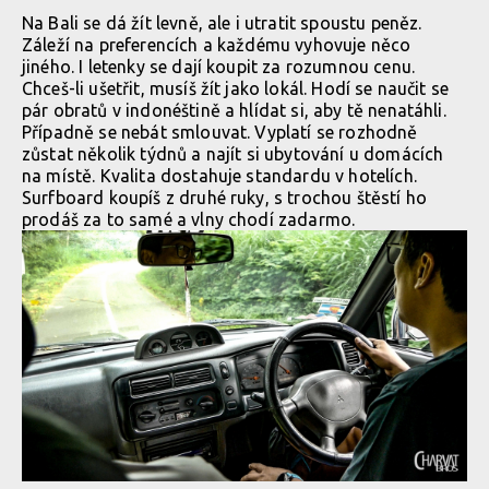
Na Bali se dá žít levně, ale i utratit spoustu peněz.
Záleží na preferencích a každému vyhovuje něco
jiného. I letenky se dají koupit za rozumnou cenu.
Chceš-li ušetřit, musíš žít jako lokál. Hodí se naučit se
pár obratů v indonéštině a hlídat si, aby tě nenatáhli.
Případně se nebát smlouvat. Vyplatí se rozhodně
zůstat několik týdnů a najít si ubytování u domácích
na místě. Kvalita dostahuje standardu v hotelích.
Surfboard koupíš z druhé ruky, s trochou štěstí ho
prodáš za to samé a vlny chodí zadarmo.