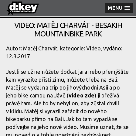
MENU
VIDEO: MATĚJ CHARVÁT - BESAKIH
MOUNTAINBIKE PARK
Autor: Matěj Charvát, kategorie:
Video
, vydáno:
12.3.2017
Jestli se už nemůžete dočkat jara nebo přemýšlíte
kam vyrazíte příští zimu, můžete třeba na Bali.
Matěj se vydal na trip po jihovýchodní Asii a po
jeho bike campu na Jávě (
video zde
) ji přežívá
právě tam. Ale to by nebyl on, aby zůstal chvíli
v klidu. Matěj si vyrazil zařádit do nového
bikeparku přímo na Bali. Jak to tam vypadá se
podívejte na jeho nové video. Musíme uznat, že se
mu povedlo a tohle poježdění nezbývá než