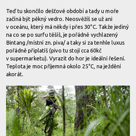
Teď tu skončilo dešťové období a tady u moře
začíná být pěkný vedro. Neosvěžíš se už ani
v oceánu, který má někdy i přes 30°C. Takže jediný
na co se po surfu těšíš, je pořádně vychlazený
Bintang /místní zn. piva/ a taky si za tenhle luxus
pořádně připlatíš (pivo tu stojí cca 60kč
v supermarketu). Vyrazit do hor je ideální řešení.
Teplota je moc příjemná okolo 25°C, na ježdění
akorát.