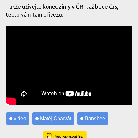
Takže užívejte konec zimy v ČR…až bude čas,
teplo vám tam přivezu.
video
Matěj Charvát
Banshee
Buy Me a Coffee