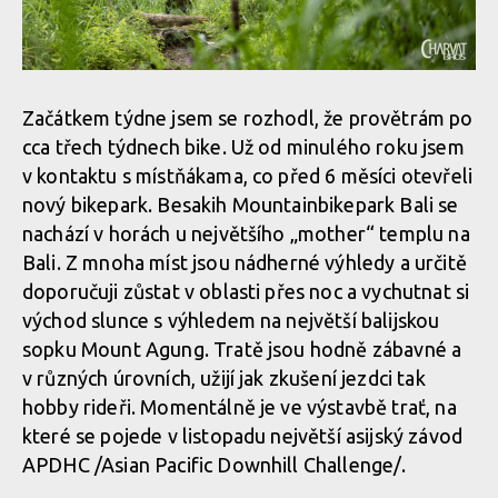
Začátkem týdne jsem se rozhodl, že provětrám po
cca třech týdnech bike. Už od minulého roku jsem
v kontaktu s místňákama, co před 6 měsíci otevřeli
nový bikepark. Besakih Mountainbikepark Bali se
nachází v horách u největšího „mother“ templu na
Bali. Z mnoha míst jsou nádherné výhledy a určitě
doporučuji zůstat v oblasti přes noc a vychutnat si
východ slunce s výhledem na největší balijskou
sopku Mount Agung. Tratě jsou hodně zábavné a
v různých úrovních, užijí jak zkušení jezdci tak
hobby rideři. Momentálně je ve výstavbě trať, na
které se pojede v listopadu největší asijský závod
APDHC /Asian Pacific Downhill Challenge/.