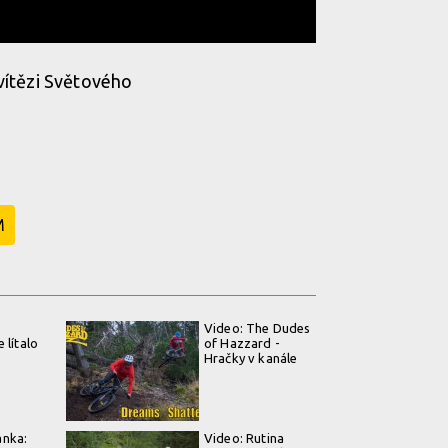
vítězi Světového
M
Video: The Dudes
 lítalo
of Hazzard -
s
Hračky v kanále
nka:
Video: Rutina