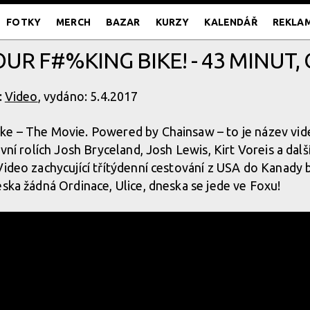
FOTKY
MERCH
BAZAR
KURZY
KALENDÁŘ
REKLA
OUR F#%KING BIKE! - 43 MINUT, 
:
Video
, vydáno: 5.4.2017
ke – The Movie. Powered by Chainsaw – to je název vide
avní rolích Josh Bryceland, Josh Lewis, Kirt Voreis a dal
Video zachycující třítýdenní cestování z USA do Kanady
eska žádná Ordinace, Ulice, dneska se jede ve Foxu!