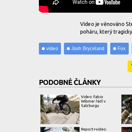
Video je věnováno St
poháru, který tragicky
video
Josh Bryceland
Fox
PODOBNÉ ČLÁNKY
Video: Fabio
Wibmer řádí v
Salzburgu
Report+video: