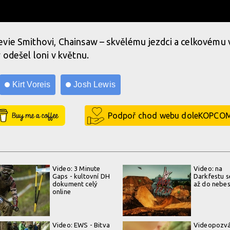
evie Smithovi, Chainsaw – skvělému jezdci a celkovému 
 odešel loni v květnu.
Kirt Voreis
Josh Lewis
Buy Me a Coffee
Podpoř chod webu doleKOPCO
Video: 3 Minute
Video: na
Gaps - kultovní DH
Darkfestu se
dokument celý
až do nebe
online
Video: EWS - Bitva
Videopozvá