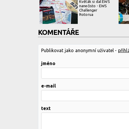
Květák si dal EWS
nanečisto - EWS
Challenger
Rotorua
KOMENTÁŘE
Publikovat jako anonymní uživatel -
přihl
jméno
e-mail
text