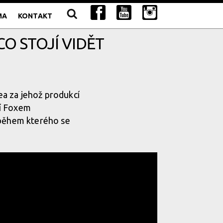
MA
KONTAKT
CO STOJÍ VIDĚT
a za jehož produkcí
ší Foxem
 během kterého se