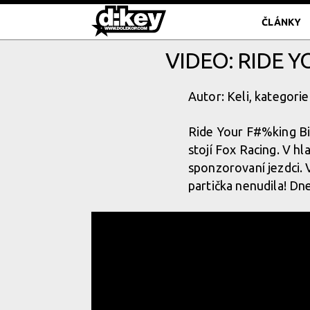
ČLÁNKY
VIDEO: RIDE Y
Autor: Keli, kategorie
Ride Your F#%king Bi
stojí Fox Racing. V hl
sponzorovaní jezdci. 
partička nenudila! Dn