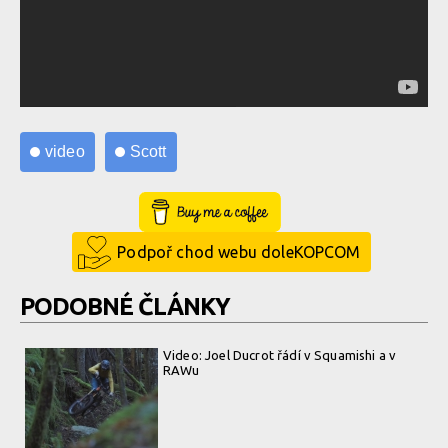
video
Scott
Buy Me a Coffee
Podpoř chod webu doleKOPCOM
PODOBNÉ ČLÁNKY
Video: Joel Ducrot řádí v Squamishi a v
RAWu