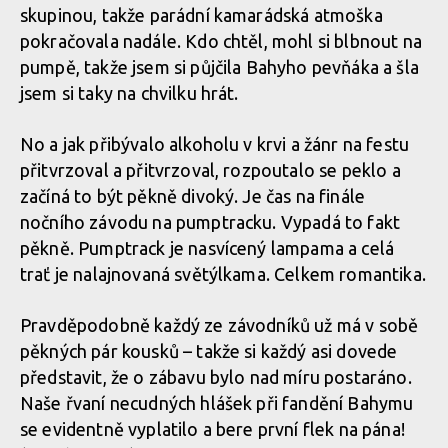
Demo Air Day - dvojitý report od Abby a Ondry Dohnala
skupinou, takže parádní kamarádská atmoška
Demo Air Day - dvojitý report od Abby a Ondry Dohnala
pokračovala nadále. Kdo chtěl, mohl si blbnout na
pumpě, takže jsem si půjčila Bahyho pevňáka a šla
Demo Air Day - dvojitý report od Abby a Ondry Dohnala
Demo Air Day - dvojitý report od Abby a Ondry Dohnala
jsem si taky na chvilku hrát.
Demo Air Day - dvojitý report od Abby a Ondry Dohnala
No a jak přibývalo alkoholu v krvi a žánr na festu
Demo Air Day - dvojitý report od Abby a Ondry Dohnala
Demo Air Day - dvojitý report od Abby a Ondry Dohnala
Demo Air Day - dvojitý report od Abby a Ondry Dohnala
přitvrzoval a přitvrzoval, rozpoutalo se peklo a
začíná to být pěkně divoký. Je čas na finále
Demo Air Day - dvojitý report od Abby a Ondry Dohnala
nočního závodu na pumptracku. Vypadá to fakt
Demo Air Day - dvojitý report od Abby a Ondry Dohnala
Demo Air Day - dvojitý report od Abby a Ondry Dohnala
pěkně. Pumptrack je nasvícený lampama a celá
trať je nalajnovaná světýlkama. Celkem romantika.
Demo Air Day - dvojitý report od Abby a Ondry Dohnala
Demo Air Day - dvojitý report od Abby a Ondry Dohnala
Pravděpodobně každý ze závodníků už má v sobě
pěkných pár kousků – takže si každý asi dovede
Demo Air Day - dvojitý report od Abby a Ondry Dohnala
představit, že o zábavu bylo nad míru postaráno.
Demo Air Day - dvojitý report od Abby a Ondry Dohnala
Naše řvaní necudných hlášek při fandění Bahymu
se evidentně vyplatilo a bere první flek na pána!
Demo Air Day - dvojitý report od Abby a Ondry Dohnala