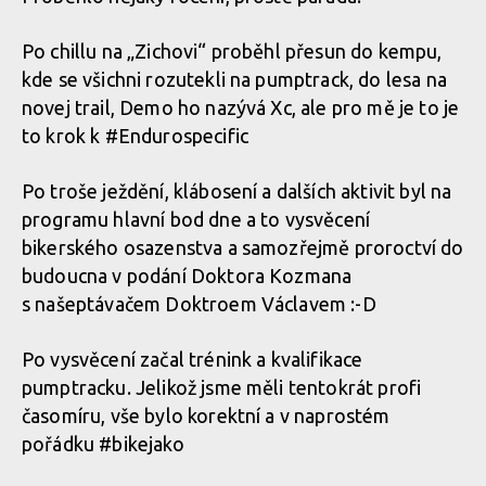
Demo Air Day - dvojitý report od Abby a Ondry Dohnala
Po chillu na „Zichovi“ proběhl přesun do kempu,
Demo Air Day - dvojitý report od Abby a Ondry Dohnala
kde se všichni rozutekli na pumptrack, do lesa na
Demo Air Day - dvojitý report od Abby a Ondry Dohnala
novej trail, Demo ho nazývá Xc, ale pro mě je to je
to krok k #Endurospecific
Demo Air Day - dvojitý report od Abby a Ondry Dohnala
Demo Air Day - dvojitý report od Abby a Ondry Dohnala
Po troše ježdění, klábosení a dalších aktivit byl na
programu hlavní bod dne a to vysvěcení
Demo Air Day - dvojitý report od Abby a Ondry Dohnala
Demo Air Day - dvojitý report od Abby a Ondry Dohnala
bikerského osazenstva a samozřejmě proroctví do
budoucna v podání Doktora Kozmana
s našeptávačem Doktroem Václavem :-D
Demo Air Day - dvojitý report od Abby a Ondry Dohnala
Demo Air Day - dvojitý report od Abby a Ondry Dohnala
Po vysvěcení začal trénink a kvalifikace
pumptracku. Jelikož jsme měli tentokrát profi
Demo Air Day - dvojitý report od Abby a Ondry Dohnala
Demo Air Day - dvojitý report od Abby a Ondry Dohnala
časomíru, vše bylo korektní a v naprostém
pořádku #bikejako
Demo Air Day - dvojitý report od Abby a Ondry Dohnala