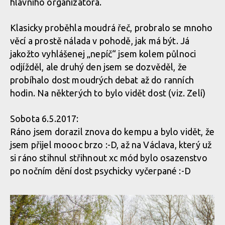
hlavního organizátora.
Demo Air Day
Demo Air Day - dvojitý report od Abby a
- dvojitý
Ondry Dohnala
report od
Klasicky proběhla moudrá řeč, probralo se mnoho
Abby a Ondry
Demo Air Day - dvojitý report od Abby a Ondry Dohnala
Dohnala
věcí a prostě nálada v pohodě, jak má být. Já
jakožto vyhlášenej „nepíč“ jsem kolem půlnoci
Demo Air Day - dvojitý report od Abby a
odjížděl, ale druhý den jsem se dozvěděl, že
Ondry Dohnala
Demo Air Day - dvojitý report od Abby a Ondry Dohnala
probíhalo dost moudrých debat až do ranních
hodin. Na některých to bylo vidět dost (viz. Zelí)
Demo Air Day
Demo Air Day - dvojitý report od Abby a Ondry Dohnala
- dvojitý
Demo Air Day - dvojitý report od Abby a
Sobota 6.5.2017:
report od
Ondry Dohnala
Abby a Ondry
Ráno jsem dorazil znova do kempu a bylo vidět, že
Dohnala
Demo Air Day - dvojitý report od Abby a Ondry Dohnala
jsem přijel moooc brzo :-D, až na Václava, který už
si ráno stihnul střihnout xc mód bylo osazenstvo
Demo Air Day - dvojitý report od Abby a
po nočním dění dost psychicky vyčerpané :-D
Ondry Dohnala
Demo Air Day - dvojitý report od Abby a Ondry Dohnala
Demo Air Day
- dvojitý
Demo Air Day - dvojitý report od Abby a Ondry Dohnala
Demo Air Day - dvojitý report od Abby a
report od
Ondry Dohnala