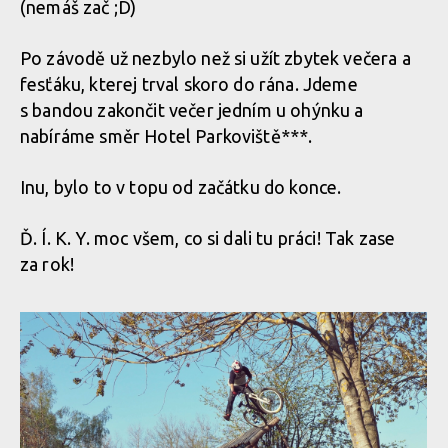
(nemáš zač ;D)
Demo Air Day - dvojitý report od Abby a Ondry Dohnala
Demo Air Day - dvojitý report od Abby a Ondry Dohnala
Po závodě už nezbylo než si užít zbytek večera a
Demo Air Day - dvojitý report od Abby a Ondry Dohnala
fesťáku, kterej trval skoro do rána. Jdeme
s bandou zakončit večer jedním u ohýnku a
nabíráme směr Hotel Parkoviště***.
Demo Air Day - dvojitý report od Abby a Ondry Dohnala
Inu, bylo to v topu od začátku do konce.
Demo Air Day - dvojitý report od Abby a Ondry Dohnala
Ď. Í. K. Y. moc všem, co si dali tu práci! Tak zase
za rok!
Demo Air Day - dvojitý report od Abby a Ondry Dohnala