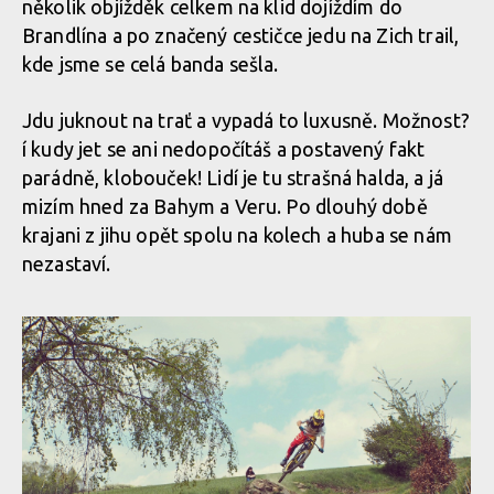
několik objížděk celkem na klid dojíždím do
Brandlína a po značený cestičce jedu na Zich trail,
kde jsme se celá banda sešla.
Jdu juknout na trať a vypadá to luxusně. Možnost?
í kudy jet se ani nedopočítáš a postavený fakt
parádně, klobouček! Lidí je tu strašná halda, a já
mizím hned za Bahym a Veru. Po dlouhý době
krajani z jihu opět spolu na kolech a huba se nám
nezastaví.