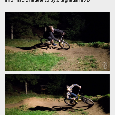
Demo Air Day - dvojitý report od Abby a Ondry Dohnala
Demo Air Day - dvojitý report od Abby a Ondry Dohnala
Demo Air Day - dvojitý report od Abby a Ondry Dohnala
Demo Air Day - dvojitý report od Abby a Ondry Dohnala
Demo Air Day - dvojitý report od Abby a Ondry Dohnala
Demo Air Day - dvojitý report od Abby a Ondry Dohnala
Demo Air Day - dvojitý report od Abby a Ondry Dohnala
Demo Air Day - dvojitý report od Abby a Ondry Dohnala
Demo Air Day - dvojitý report od Abby a Ondry Dohnala
Demo Air Day - dvojitý report od Abby a Ondry Dohnala
Demo Air Day - dvojitý report od Abby a Ondry Dohnala
Demo Air Day - dvojitý report od Abby a Ondry Dohnala
Demo Air Day - dvojitý report od Abby a Ondry Dohnala
Demo Air Day - dvojitý report od Abby a Ondry Dohnala
Demo Air Day - dvojitý report od Abby a Ondry Dohnala