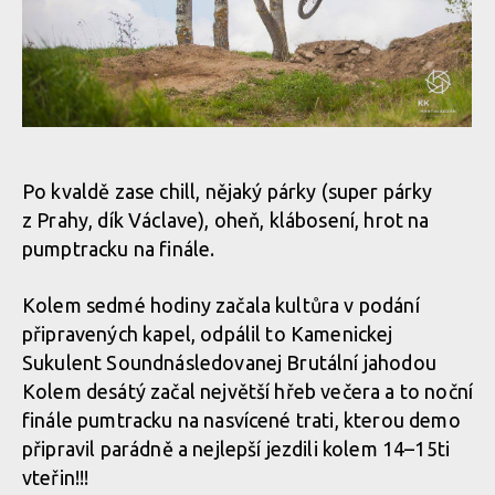
Demo Air Day - dvojitý report od Abby a Ondry Dohnala
Demo Air Day - dvojitý report od Abby a Ondry Dohnala
Demo Air Day - dvojitý report od Abby a Ondry Dohnala
Po kvaldě zase chill, nějaký párky (super párky
z Prahy, dík Václave), oheň, klábosení, hrot na
Demo Air Day - dvojitý report od Abby a Ondry Dohnala
Demo Air Day - dvojitý report od Abby a Ondry Dohnala
pumptracku na finále.
Kolem sedmé hodiny začala kultůra v podání
Demo Air Day - dvojitý report od Abby a Ondry Dohnala
Demo Air Day - dvojitý report od Abby a Ondry Dohnala
připravených kapel, odpálil to Kamenickej
Sukulent Soundnásledovanej Brutální jahodou
Demo Air Day - dvojitý report od Abby a Ondry Dohnala
Kolem desátý začal největší hřeb večera a to noční
Demo Air Day - dvojitý report od Abby a Ondry Dohnala
finále pumtracku na nasvícené trati, kterou demo
připravil parádně a nejlepší jezdili kolem 14–15ti
Demo Air Day - dvojitý report od Abby a Ondry Dohnala
Demo Air Day - dvojitý report od Abby a Ondry Dohnala
vteřin!!!