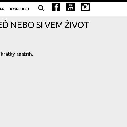
MA
KONTAKT
EĎ NEBO SI VEM ŽIVOT
krátký sestřih.