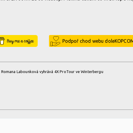
Buy Me a Coffee
Podpoř chod webu doleKOPCO
 - Romana Labounková vyhrává 4X ProTour ve Winterbergu