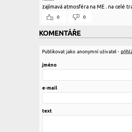
zajímavá atmosféra na ME . na celé trat
0
0
KOMENTÁŘE
Publikovat jako anonymní uživatel -
přihl
jméno
e-mail
text