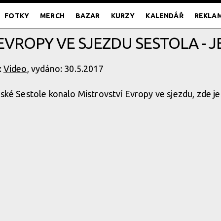
FOTKY
MERCH
BAZAR
KURZY
KALENDÁŘ
REKLA
EVROPY VE SJEZDU SESTOLA - J
:
Video
, vydáno: 30.5.2017
lské Sestole konalo Mistrovství Evropy ve sjezdu, zde je 