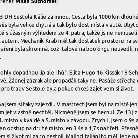
 trenér
Milan Suchomel
:
 DH Sestola Itálie za mnou. Cesta byla 1000 km dlouhé
věs byla velice chytrá a tak bylo dost místa v autě. Ubyt
ě s úžasným výhledem ze 4. patra, takže jsme nemuseli k
ět autem. Mechanik Krab měl tak dostatek prostoru na svo
vaření byla skromná, což Italové na bookingu neuvedli,
.
ohly dopadnou líp ale i hůř. Elita Hugo 16 Kissák 18 Se
avě. Žádnej zázrak ale propadák taky ne. Pasáže střecha 
pro trať v Sestole byla pokud chceš zajet vem si život.
a jsem si taky zajezdil. V mastrech jsem byl na místě jen
m jet vlastně nechtěl. Nicméně jsem se hecnul. Ze 13 jízd
. místo v kvaldě a 5. místo v závodu. Zrychlil jsem o 9s a
en odstup na druhé místo jen 3,4s a 1,7s na třetí. Přesn
m si život mi za to nestojí. Malincí taliáni to měli lépe n