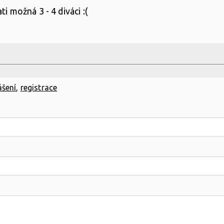
i možná 3 - 4 diváci :(
ášení
,
registrace