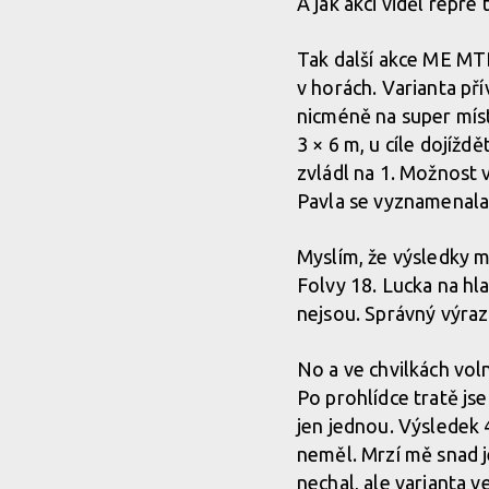
A jak akci viděl repre
Tak další akce ME MTB
v horách. Varianta pří
nicméně na super míst
3 × 6 m, u cíle dojížd
zvládl na 1. Možnost 
Pavla se vyznamenala
Myslím, že výsledky m
Folvy 18. Lucka na hl
nejsou. Správný výraz 
No a ve chvilkách voln
Po prohlídce tratě jse
jen jednou. Výsledek 4
neměl. Mrzí mě snad j
nechal, ale varianta ve