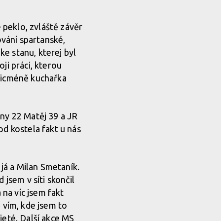
 peklo, zvláště závěr
ování spartanské,
e stanu, kterej byl
ji práci, kterou
 nicméně kuchařka
hny 22 Matěj 39 a JR
od kostela fakt u nás
 já a Milan Smetaník.
 jsem v síti skončil
 na víc jsem fakt
ě vím, kde jsem to
ajeté. Další akce MS