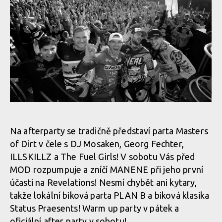
JBC 4X REVELATIONS 2017 se po páté vrací do Jablonce nad
Nisou!
JBC 4X REVELATIONS 2017 se po páté vrací do Jablonce nad
Nisou!
Na afterparty se tradičně představí parta Masters
of Dirt v čele s DJ Mosaken, Georg Fechter,
ILLSKILLZ a The Fuel Girls! V sobotu Vás před
JBC 4X REVELATIONS 2017 se po páté vrací do Jablonce nad
MOD rozpumpuje a zníčí MANENE při jeho první
Nisou!
účasti na Revelations! Nesmí chybět ani kytary,
takže lokální biková parta PLAN B a biková klasika
Status Praesents! Warm up party v pátek a
oficiální after party v sobotu!