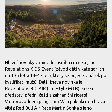
JBC 4X REVELATIONS 2017 se po páté vrací do Jablonce nad
Nisou!
JBC 4X REVELATIONS 2017 se po páté vrací do Jablonce nad
Nisou!
Hlavní novinky v rámci letošního ročníku jsou
Revelations KIDS Event (závod dětí v kategoriích
do 13ti let a 13–17 let), který se pojede v pátek po
JBC 4X REVELATIONS 2017 se po páté vrací do Jablonce nad
kvalifikaci mužů. Další žhavá novinka je
Nisou!
Revelations BIG AIR (freestyle MTB), kde se
představí přední čeští a zahraniční riders!
V dobrovodném programu Vám pak ukroutí hlavu
vítěz Red Bull Air Race Martin Šonka s jeho