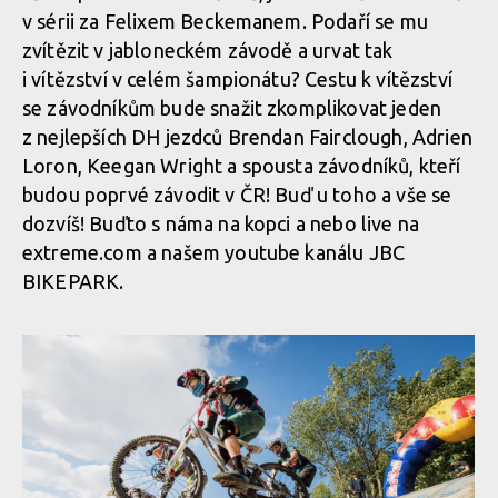
v sérii za Felixem Beckemanem. Podaří se mu
zvítězit v jabloneckém závodě a urvat tak
i vítězství v celém šampionátu? Cestu k vítězství
se závodníkům bude snažit zkomplikovat jeden
z nejlepších DH jezdců Brendan Fairclough, Adrien
Loron, Keegan Wright a spousta závodníků, kteří
budou poprvé závodit v ČR! Buď u toho a vše se
dozvíš! Buďto s náma na kopci a nebo live na
extreme.com a našem youtube kanálu JBC
BIKEPARK.