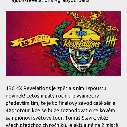
#jbc4×revelations #grabyourballs
JBC 4X Revelations je zpět a s ním i spoustu
novinek! Letošní pátý ročník je vyjímečný
především tím, že je to finálový závod celé série
4Xprotour, kde se bude rozhodovat o celkovém
šampiónovi světové tour. Tomáš Slavík, vítěž
všech předchozích ročníků, je aktuálně na 2.místě