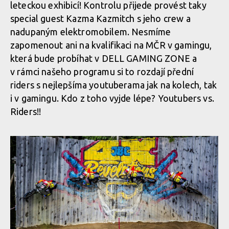
leteckou exhibicí! Kontrolu přijede provést taky
special guest Kazma Kazmitch s jeho crew a
nadupaným elektromobilem. Nesmíme
zapomenout ani na kvalifikaci na MČR v gamingu,
která bude probíhat v DELL GAMING ZONE a
v rámci našeho programu si to rozdají přední
riders s nejlepšíma youtuberama jak na kolech, tak
i v gamingu. Kdo z toho vyjde lépe? Youtubers vs.
Riders!!