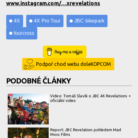
www.instagram.com/…xrevelations
4X
4X Pro Tour
JBC bikepark
fourcross
Buy Me a Coffee
Podpoř chod webu doleKOPCOM
PODOBNÉ ČLÁNKY
Video: Tomáš Slavík o JBC 4X Revelations +
oficiální video
Report: JBC Revelation pohledem Mad
Moss Films