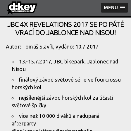
MENU
JBC 4X REVELATIONS 2017 SE PO PÁTÉ
VRACÍ DO JABLONCE NAD NISOU!
Autor: Tomáš Slavík, vydáno: 10.7.2017
13.-15.7.2017, JBC bikepark, Jablonec nad
Nisou
finálový závod světové série ve fourcrossu
horských kol
nejšílenější závod horských kol za účasti
světové špičky
více než 10 000 diváků a nadupaná
afterparty