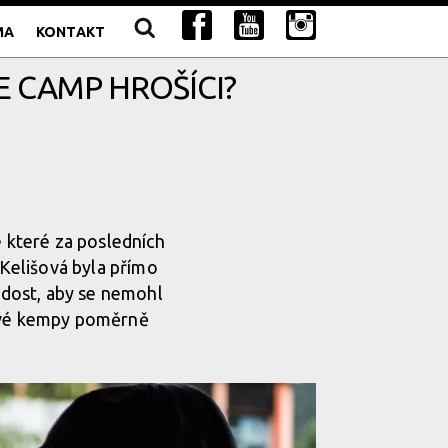
MA
KONTAKT
E CAMP HROŠÍCI?
e které za posledních
 Kelišová byla přímo
í dost, aby se nemohl
kové kempy poměrně