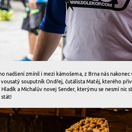
iho nadšení zmínil i mezi kámošema, z Brna nás nakonec v
vousatý souputník Ondřej, čutálista Matěj, kterého př
a Hladík a Michalův novej Sender, kterýmu se nesmí nic s
 stát!