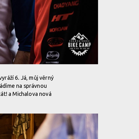
yráží 6. Já, můj věrný
ivádíme na správnou
tát! a Michalova nová