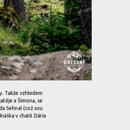
ky. Takže vzhledem
atěje a Šimona, se
da Sehnal (což sou
ednáška v chatě Dária