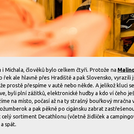
i Michala, člověků bylo celkem čtyři. Protože na
Malin
řek ale hlavně přes Hradiště a pak Slovensko, vyrazili 
že prostě přespíme v autě nebo někde. A jelikož kluci se 
ve, byli plní zážitků, elektronické hudby a kdo ví čeho je
žíme na místo, počasí až na ty strašný bouřkový mračna v
i Rožumberok a pak pěkně po cigánsku zabrat zastřešeno
it celý sortiment Decathlonu (včetně židliček a campingo
a spát.