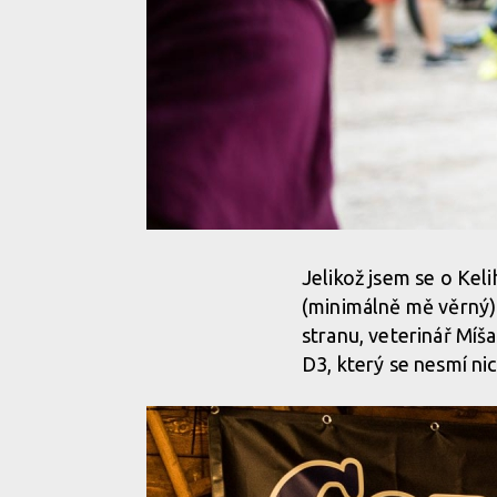
Jelikož jsem se o Kel
(minimálně mě věrný) 
stranu, veterinář Míš
D3, který se nesmí nic