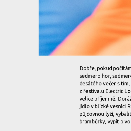
Dobře, pokud počítám 
sedmero hor, sedmero 
desátého večer s tím, 
z festivalu Electric Lo
velice příjemně. Dorá
jídlo v blízké vesnic
půjčovnou lyží, vybal
brambůrky, vypít pivo 