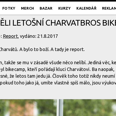
FOTKY
MERCH
BAZAR
KURZY
KALENDÁŘ
REKLA
DĚLI LETOŠNÍ CHARVATBROS BIK
e:
Report
, vydáno: 21.8.2017
arvátů. A bylo to boží. A tady je report.
n, takže se mu v zásadě všude něco nelíbí. Jediná věc, k
yl bikecamp, kteří pořádají kluci Charvátovi. Ba naopak,
asné, že letos tam jedu já. Člověk toho totiž nikdy neum
 pokud toho jako já, umíte vlastně spíš málo, jsou výu