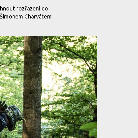
ěhnout rozřazení do
né Šimonem Charvátem