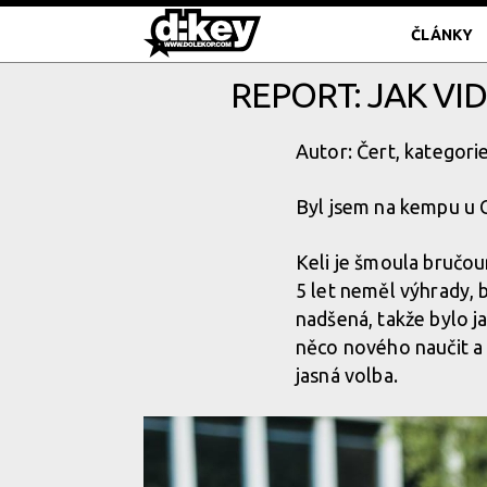
ČLÁNKY
REPORT: JAK VI
Autor: Čert, kategori
Byl jsem na kempu u Ch
Keli je šmoula bručou
5 let neměl výhrady, b
nadšená, takže bylo j
něco nového naučit a
jasná volba.