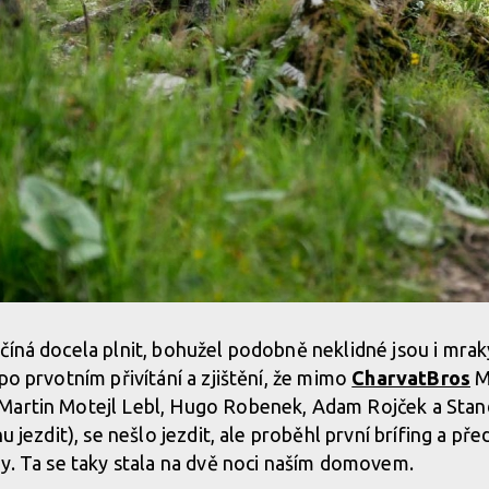
číná docela plnit, bohužel podobně neklidné jsou i mra
po prvotním přivítání a zjištění, že mimo
CharvatBros
M
Martin Motejl Lebl, Hugo Robenek, Adam Rojček a Stan
hu jezdit), se nešlo jezdit, ale proběhl první brífing a př
ky. Ta se taky stala na dvě noci naším domovem.