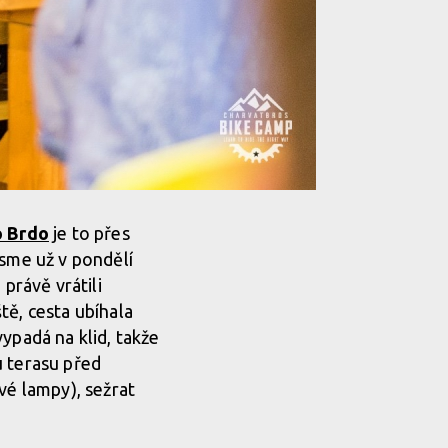
o Brdo
je to přes
jsme už v pondělí
právě vrátili
ště, cesta ubíhala
ypadá na klid, takže
u terasu před
vé lampy), sežrat