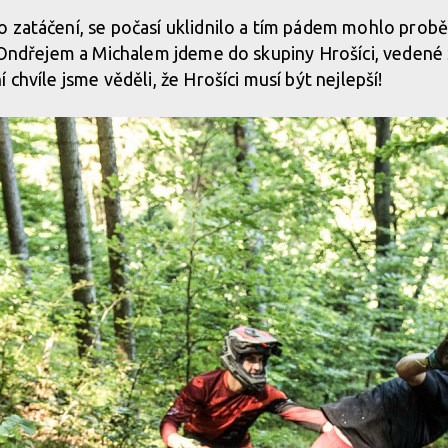
o zatáčení, se počasí uklidnilo a tím pádem mohlo prob
 s Ondřejem a Michalem jdeme do skupiny Hrošíci, vede
 chvíle jsme věděli, že Hrošíci musí být nejlepší!