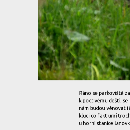
Ráno se parkoviště za
k poctivému dešti, se 
nám budou věnovat i 
kluci co fakt umí troc
u horní stanice lanov