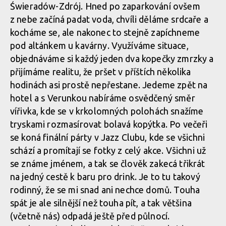
Świeradów-Zdrój. Hned po zaparkování ovšem
z nebe začíná padat voda, chvíli děláme srdcaře a
kocháme se, ale nakonec to stejně zapíchneme
pod altánkem u kavárny. Využíváme situace,
objednáváme si každý jeden dva kopečky zmrzky a
přijímáme realitu, že pršet v příštích několika
hodinách asi prostě nepřestane. Jedeme zpět na
hotel a s Verunkou nabíráme osvědčený směr
vířivka, kde se v krkolomných polohách snažíme
tryskami rozmasírovat bolavá kopýtka. Po večeři
se koná finální párty v Jazz Clubu, kde se všichni
schází a promítají se fotky z celý akce. Všichni už
se známe jménem, a tak se člověk zakecá třikrát
na jedný cestě k baru pro drink. Je to tu takový
rodinný, že se mi snad ani nechce domů. Touha
spát je ale silnější než touha pít, a tak většina
(včetně nás) odpadá ještě před půlnocí.