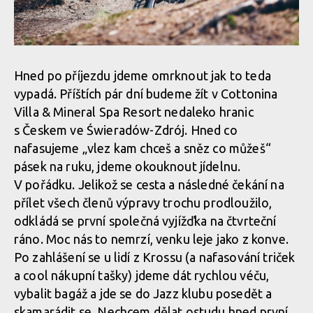
Hned po příjezdu jdeme omrknout jak to teda
vypadá. Příštích pár dní budeme žít v Cottonina
Villa & Mineral Spa Resort nedaleko hranic
s Českem ve Świeradów-Zdrój. Hned co
nafasujeme „vlez kam chceš a sněz co můžeš“
pásek na ruku, jdeme okouknout jídelnu.
V pořádku. Jelikož se cesta a následné čekání na
přílet všech členů výpravy trochu prodloužilo,
odkládá se první společná vyjížďka na čtvrteční
ráno. Moc nás to nemrzí, venku leje jako z konve.
Po zahlášení se u lidí z Krossu (a nafasování triček
a cool nákupní tašky) jdeme dát rychlou véču,
vybalit bagáž a jde se do Jazz klubu posedět a
skamarádit se. Nechcem dělat ostudu hned první