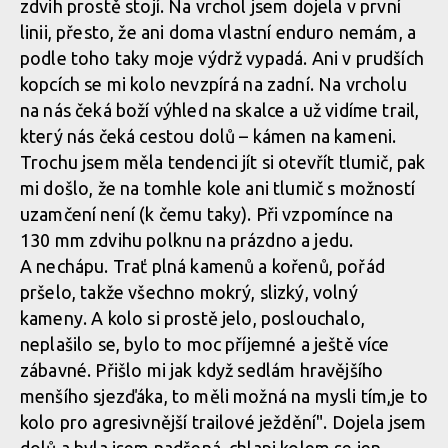
zdvih prostě stojí. Na vrchol jsem dojela v první
linii, přesto, že ani doma vlastní enduro nemám, a
podle toho taky moje výdrž vypadá. Ani v prudších
kopcích se mi kolo nevzpírá na zadní. Na vrcholu
na nás čeká boží výhled na skalce a už vidíme trail,
který nás čeká cestou dolů – kámen na kameni.
Trochu jsem měla tendenci jít si otevřít tlumič, pak
mi došlo, že na tomhle kole ani tlumič s možností
uzamčení není (k čemu taky). Při vzpomínce na
130 mm zdvihu polknu na prázdno a jedu.
A nechápu. Trať plná kamenů a kořenů, pořád
pršelo, takže všechno mokrý, slizký, volný
kameny. A kolo si prostě jelo, poslouchalo,
neplašilo se, bylo to moc příjemné a ještě více
zábavné. Přišlo mi jak když sedlám hravějšího
menšího sjezďáka, to měli možná na mysli tím,je to
kolo pro agresivnější trailové ježdění". Dojela jsem