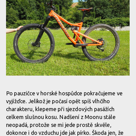
Abby a Verunka vyzkoušeli allmountain a enduro kola Kross
Abby a Verunka vyzkoušeli allmountain a enduro kola Kross
Abby a Verunka vyzkoušeli allmountain a enduro kola Kross
Po pauzičce v horské hospůdce pokračujeme ve
vyjížďce. Jelikož je počasí opět spíš vlhčího
Abby a Verunka vyzkoušeli allmountain a enduro kola Kross
charakteru, klepeme při sjezdových pasážích
celkem slušnou kosu. Nadšení z Moonu stále
neopadá, protože se mi jede prostě skvěle,
Abby a Verunka vyzkoušeli allmountain a enduro kola Kross
dokonce i do vzduchu jde jak pírko. Škoda jen, že