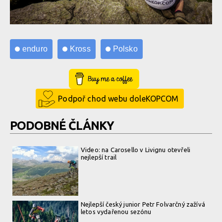
enduro
Kross
Polsko
Buy Me a Coffee
Podpoř chod webu doleKOPCOM
PODOBNÉ ČLÁNKY
Video: na Carosello v Livignu otevřeli
nejlepší trail
Nejlepší český junior Petr Folvarčný zažívá
letos vydařenou sezónu