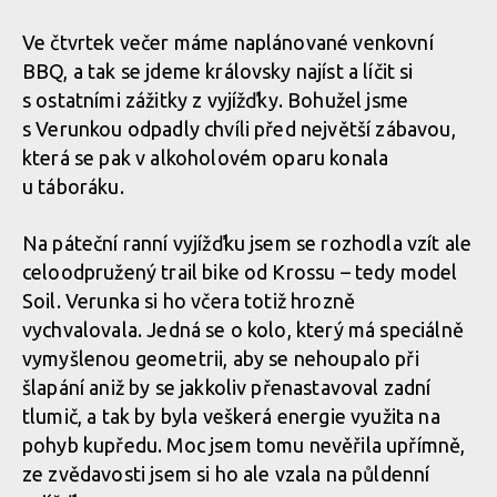
Ve čtvrtek večer máme naplánované venkovní
BBQ, a tak se jdeme královsky najíst a líčit si
s ostatními zážitky z vyjížďky. Bohužel jsme
s Verunkou odpadly chvíli před největší zábavou,
která se pak v alkoholovém oparu konala
u táboráku.
Na páteční ranní vyjížďku jsem se rozhodla vzít ale
celoodpružený trail bike od Krossu – tedy model
Soil. Verunka si ho včera totiž hrozně
vychvalovala. Jedná se o kolo, který má speciálně
vymyšlenou geometrii, aby se nehoupalo při
šlapání aniž by se jakkoliv přenastavoval zadní
tlumič, a tak by byla veškerá energie využita na
pohyb kupředu. Moc jsem tomu nevěřila upřímně,
ze zvědavosti jsem si ho ale vzala na půldenní