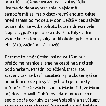
modelů a můžeme vyrazit na první vyjížďku.
Jdeme do depa vybrat kola. Nejvíc mě
samozřejmě zajímalo čistokrevný enduro, takže
hned sahám po modelu Moon. Ještě v depu slyším
poznámku, že volba tohoto kola na dnešní velmi
šlapací vyjížďku je docela odvážná. Když vidím
všude kolem ten vysoký podíl oholených nohou a
elasťáků, začínám psát závěť.
Bereme to směr Česko, ani ne za 15 minut
přejíždíme hranice a jsme na cestě na Singltrek
pod Smrkem. Parádní poježdění, tratě jsou
stavěný tak, že baví i začátečníky, a zkušenější se
nenudí, protože při vyšší rychlosti je to místy
o čumák. Takže všichni spoko. Musím říct, že Moon
mě dost pobavil. Dobře ovladatelný kolo, co mi
sedlo dobře do ruky, zároveň stabilní a na výšlapy