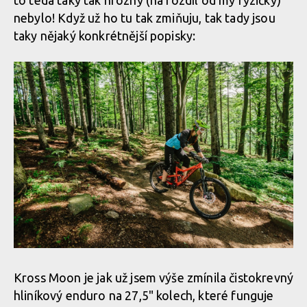
to teda taky tak hrozný (na rozdíl od mý fyzičky)
nebylo! Když už ho tu tak zmiňuju, tak tady jsou
taky nějaký konkrétnější popisky:
Kross Moon je jak už jsem výše zmínila čistokrevný
hliníkový enduro na 27,5" kolech, které funguje