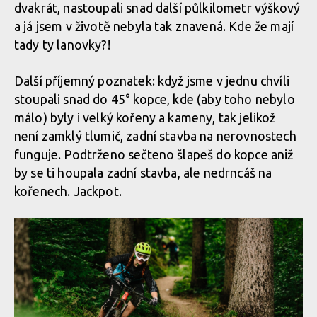
dvakrát, nastoupali snad další půlkilometr výškový
a já jsem v životě nebyla tak znavená. Kde že mají
tady ty lanovky?!
Další příjemný poznatek: když jsme v jednu chvíli
stoupali snad do 45° kopce, kde (aby toho nebylo
málo) byly i velký kořeny a kameny, tak jelikož
není zamklý tlumič, zadní stavba na nerovnostech
funguje. Podtrženo sečteno šlapeš do kopce aniž
by se ti houpala zadní stavba, ale nedrncáš na
kořenech. Jackpot.