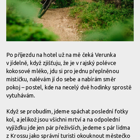
Po příjezdu na hotel už na mě čeká Verunka
v jídelně, když zjišťuju, že je v rajský polévce
kokosové mléko, jdu si pro jednu přeplněnou
mističku, nalévám jí do sebe a nabírám směr
pokoj – postel, kde na necelý dvě hodinky sprostě
vytuhávám.
Když se probudím, jdeme spáchat poslední fotky
kol, a jelikož jsou všichni mrtví a na odpolední
vyjížďku jde jen pár přeživších, jedeme s pár lidma
z Krossu jako správní turisti okouknout městečko