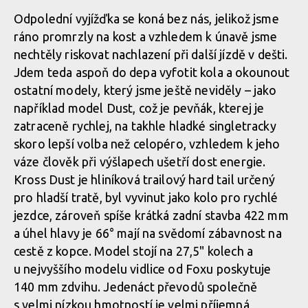
Odpolední vyjížďka se koná bez nás, jelikož jsme
ráno promrzly na kost a vzhledem k únavě jsme
Abby a Verunka vyzkoušeli allmountain a enduro kola Kross
nechtěly riskovat nachlazení při další jízdě v dešti.
Jdem teda aspoň do depa vyfotit kola a okounout
ostatní modely, který jsme ještě neviděly – jako
Abby a Verunka vyzkoušeli allmountain a enduro kola Kross
například model Dust, což je pevňák, kterej je
zatraceně rychlej, na takhle hladké singletracky
skoro lepší volba než celopéro, vzhledem k jeho
váze člověk při výšlapech ušetří dost energie.
Kross Dust je hliníková trailový hard tail určený
pro hladší tratě, byl vyvinut jako kolo pro rychlé
jezdce, zároveň spíše krátká zadní stavba 422 mm
a úhel hlavy je 66° mají na svědomí zábavnost na
cestě z kopce. Model stojí na 27,5" kolech a
u nejvyššího modelu vidlice od Foxu poskytuje
140 mm zdvihu. Jedenáct převodů společně
s velmi nízkou hmotností je velmi příjemná