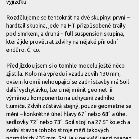
vyjížďku.
Rozdělujeme se tentokrát na dvě skupiny: první –
hardtail skupina, jede na HT přizpůsobené traily
pod Smrkem, a druhá – full suspension skupina,
která jde provětrat zdvihy na nějaké přírodní
endůro. Či co.
Před jízdou jsem si o tomhle modelu ještě něco
zjistila. Kolo má vpředu i vzadu zdvih 130 mm,
ovšem kromě nehoupající se zadní stavby má Soil
další vychytávku, lze u něj měnit geometrii
výměnou komponentu na uchycení zadního
tlumiče. Zdvih zůstává stejný, pouze geometrie se
mění – konkrétně úhel hlavy 67° nebo 68° a úhel
sedlovky 72° nebo 73°. Soil stojí na 27.5" kolech a
zadní stavba tohoto stroje měří takových
normálních 435 mm. Soil je v nejvyšší verzi osazen