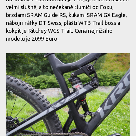
velmi slušně, a to nečekaně tlumiči od Foxu,
brzdami SRAM Guide RS, klikami SRAM GX Eagle,
náboji i ráfky DT Swiss, plášti WTB Trail boss a
kokpit je Ritchey WCS Trail. Cena nejnižšího
modelu je 2099 Euro.