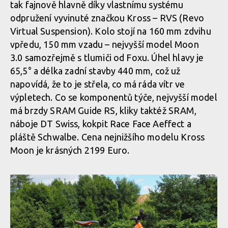
tak fajnově hlavně díky vlastnímu systému
odpružení vyvinuté značkou Kross – RVS (Revo
Virtual Suspension). Kolo stojí na 160 mm zdvihu
vpředu, 150 mm vzadu – nejvyšší model Moon
3.0 samozřejmě s tlumiči od Foxu. Úhel hlavy je
65,5° a délka zadní stavby 440 mm, což už
napovídá, že to je střela, co má ráda vítr ve
výpletech. Co se komponentů týče, nejvyšší model
má brzdy SRAM Guide RS, kliky taktéž SRAM,
náboje DT Swiss, kokpit Race Face Aeffect a
pláště Schwalbe. Cena nejnižšího modelu Kross
Moon je krásných 2199 Euro.