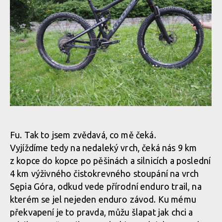
Abby a Verunka vyzkoušeli allmountain a enduro kola Kross
Abby a Verunka vyzkoušeli allmountain a enduro kola Kross
Fu. Tak to jsem zvědavá, co mě čeká.
Vyjíždíme tedy na nedaleký vrch, čeká nás 9 km
Abby a Verunka vyzkoušeli allmountain a enduro kola Kross
z kopce do kopce po pěšinách a silnicích a poslední
4 km výživného čistokrevného stoupání na vrch
Sępia Góra, odkud vede přírodní enduro trail, na
Abby a Verunka vyzkoušeli allmountain a enduro kola Kross
kterém se jel nejeden enduro závod. Ku mému
překvapení je to pravda, můžu šlapat jak chci a