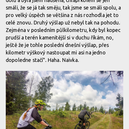
dolů a byla jsem nadšená, chlapi kolem se jen
smáli, že se já tak směju, tak jsme se smáli spolu, a
pro velký úspěch se většina z nás rozhodla jet to
celé znovu. Druhý výšlap už nebyl tak na pohodu.
Zejména v posledním půlkilometru, kdy byl kopec
prudší a terén kamenitější si v duchu říkám, no,
ještě že je tohle poslední dnešní výšlap, přes
kilometr výškový nastoupat mi asi na jedno
dopoledne stačí". Haha. Naivka.