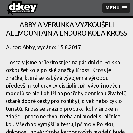
MENU
ABBY A VERUNKA VYZKOUŠELI
ALLMOUNTAIN A ENDURO KOLA KROSS
Autor: Abby, vydáno: 15.8.2017
Dostaly jsme příležitost jet na pár dní do Polska
ozkoušet kola polské značky Kross. Kross je
značka, která se zabývá vývojem a výrobou
především kol gravity disciplín, při vývoji nových
modelů se ale i ohlíží na potřeby denních uživatelů
(staré dobré cesty pro rohliky), dívek nebo cyklo
turistů. Kross se snaží o produkci kol v širokém
záběru, proto nechybí třeba ani model silničních
kol. Všechno vymýšlí a testují přímo v Polsku,
dokonce i nová výroba karbonových modelů bude