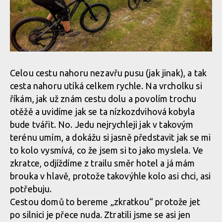
Celou cestu nahoru nezavřu pusu (jak jinak), a tak
cesta nahoru utíká celkem rychle. Na vrcholku si
říkám, jak už znám cestu dolu a povolím trochu
otěžě a uvidíme jak se ta nízkozdvihová kobyla
bude tvářit. No. Jedu nejrychleji jak v takovým
terénu umím, a dokážu si jasně představit jak se mi
to kolo vysmívá, co že jsem si to jako myslela. Ve
zkratce, odjíždíme z trailu směr hotel a já mám
brouka v hlavě, protože takovýhle kolo asi chci, asi
potřebuju.
Cestou domů to bereme „zkratkou“ protože jet
po silnici je přece nuda. Ztratili jsme se asi jen