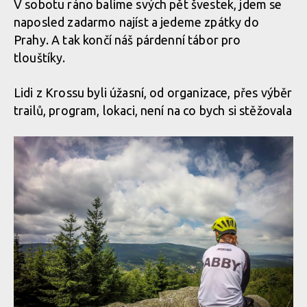
V sobotu ráno balíme svých pět švestek, jdem se
naposled zadarmo najíst a jedeme zpátky do
Prahy. A tak končí náš párdenní tábor pro
tlouštíky.
Lidi z Krossu byli úžasní, od organizace, přes výběr
trailů, program, lokaci, není na co bych si stěžovala