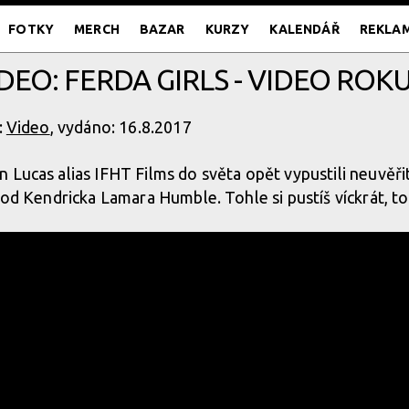
FOTKY
MERCH
BAZAR
KURZY
KALENDÁŘ
REKLA
DEO: FERDA GIRLS - VIDEO ROKU
:
Video
, vydáno: 16.8.2017
 Lucas alias IFHT Films do světa opět vypustili neuvěři
 od Kendricka Lamara Humble. Tohle si pustíš víckrát, to