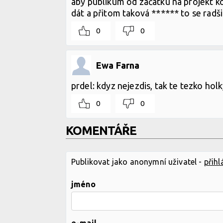
aby publikum od začátku na projekt ko
dát a přitom taková ****** to se radš
0
0
Ewa Farna
prdel: kdyz nejezdis, tak te tezko hol
0
0
KOMENTÁŘE
Publikovat jako anonymní uživatel -
přihl
jméno
e-mail