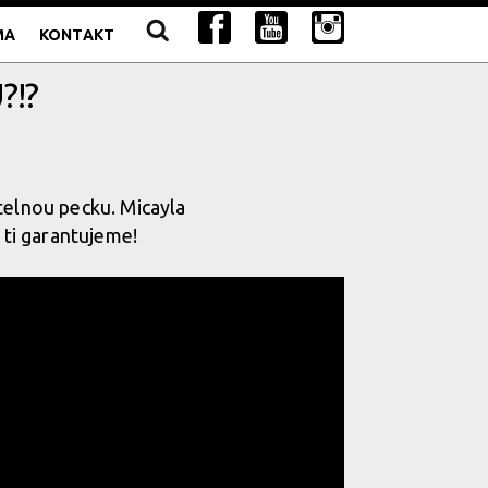
MA
KONTAKT
?!?
telnou pecku. Micayla
 ti garantujeme!