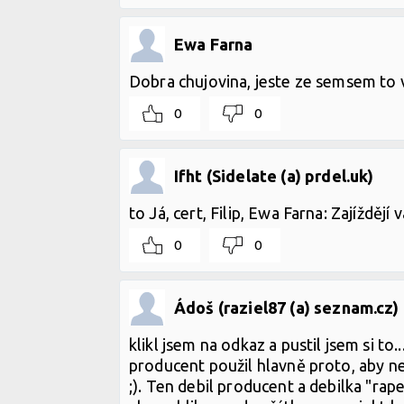
Ewa Farna
Dobra chujovina, jeste ze semsem to 
0
0
Ifht (Sidelate (a) prdel.uk)
to Já, cert, Filip, Ewa Farna: Zajíždějí 
0
0
Ádoš (raziel87 (a) seznam.cz)
klikl jsem na odkaz a pustil jsem si to.
producent použil hlavně proto, aby nes
;). Ten debil producent a debilka "rap