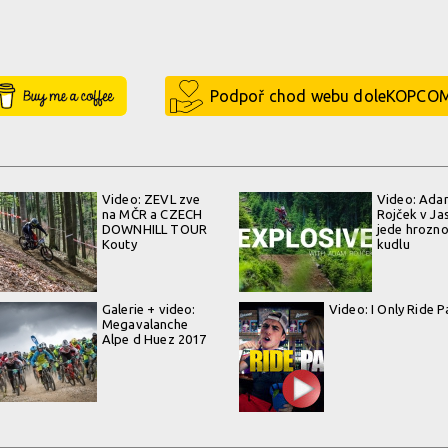
Buy Me a Coffee
Podpoř chod webu doleKOPCO
Video: ZEVL zve
Video: Ada
na MČR a CZECH
Rojček v Ja
DOWNHILL TOUR
jede hrozn
Kouty
kudlu
Galerie + video:
Video: I Only Ride P
Megavalanche
Alpe d Huez 2017