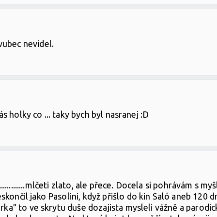
vubec nevidel.
vás holky co ... taky bych byl nasranej :D
..............mlčeti zlato, ale přece. Docela si pohrávám s 
končil jako Pasolini, když přišlo do kin Saló aneb 120 
erka" to ve skrytu duše dozajista mysleli vážně a parodi