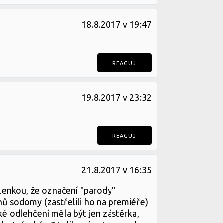
18.8.2017 v 19:47
REAGUJ
19.8.2017 v 23:32
REAGUJ
21.8.2017 v 16:35
myšlenkou, že označení "parody"
dnů sodomy (zastřelili ho na premiéře)
cké odlehčení měla být jen zástěrka,