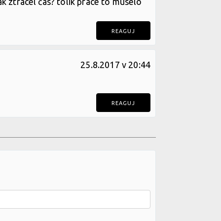
k ztrácel čas? tolik práce to muselo
REAGUJ
25.8.2017 v 20:44
REAGUJ