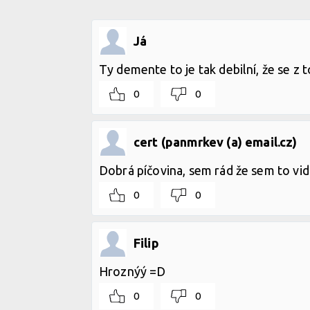
Já
Ty demente to je tak debilní, že se z 
0
0
cert (panmrkev (a) email.cz)
Dobrá píčovina, sem rád že sem to vid
0
0
Filip
Hroznýý =D
0
0