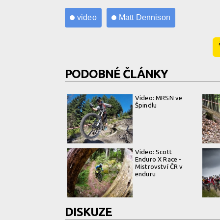
video
Matt Dennison
PODOBNÉ ČLÁNKY
Video: MRSN ve
Špindlu
Video: Scott
Enduro X Race -
Mistrovství ČR v
enduru
DISKUZE