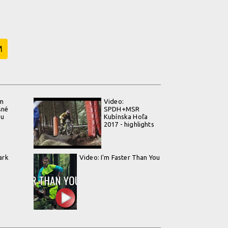
M
m
Video:
sné
SPDH+MSR
ou
Kubínska Hoľa
2017 - highlights
ark
Video: I'm Faster Than You