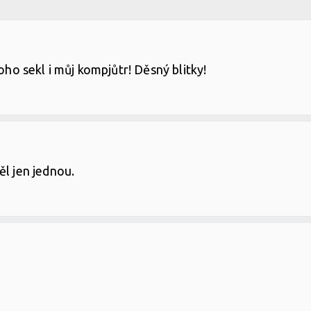
toho sekl i můj kompjůtr! Děsný blitky!
ěl jen jednou.