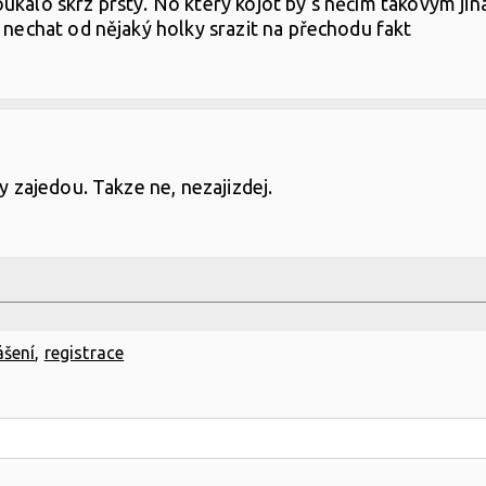
ukalo skrz prsty. No který kojot by s něčím takovým jina
i nechat od nějaký holky srazit na přechodu fakt
ky zajedou. Takze ne, nezajizdej.
ášení
,
registrace