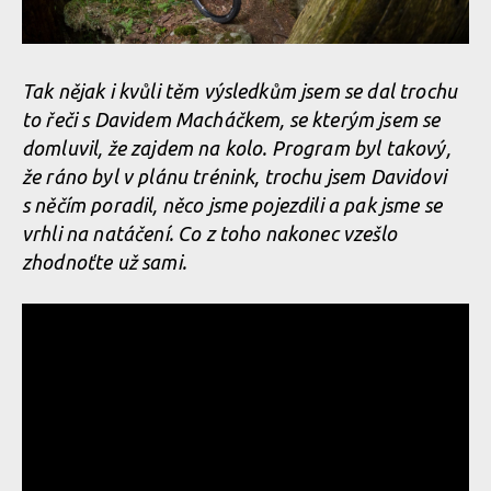
Tak nějak i kvůli těm výsledkům jsem se dal trochu
to řeči s Davidem Macháčkem, se kterým jsem se
domluvil, že zajdem na kolo. Program byl takový,
že ráno byl v plánu trénink, trochu jsem Davidovi
s něčím poradil, něco jsme pojezdili a pak jsme se
vrhli na natáčení. Co z toho nakonec vzešlo
zhodnoťte už sami.