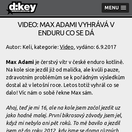
MENU
VIDEO: MAX ADAMI VYHRÁVÁ V
ENDURU CO SE DÁ
Autor: Keli, kategorie:
Video
, vydáno: 6.9.2017
Max Adami
je čerstvý vítr v české enduro kotlině.
Na kole sice jezdil již od malička, ale kvůli pauze,
zdravotním problémům se k pořádným výsledkům
dostal až v letošní roce. Letos totiž vyhrál co se
dalo! Víc nám o sobě řekne Max sám.
Ahoj, teď je mi 16, ale na kole jsem začal jezdit uz
jako hodně malej. První bikrosový závody jsem jel,
když mi nebylo ani pět roků. To mě bavilo a jezdil
jsem až do roku 2012, kdy jsme se doma různých