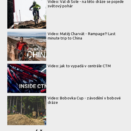
Video: Val di Sole - na této dráze se pojede
světový pohár
Video: Matěj Charvát - Rampage?! Last
minute trip to China
Video: jak to vypadá v centrále CTM
Video: Bobovka Cup - závodění v bobové
dráze