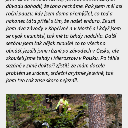
důvodu dohodli, že toho necháme. Pak jsem měl asi
roční pauzu, kdy jsem doma přemýšlel, co teď a
nakonec táta přišel s tím, že našel enduro. Zkusil
jsem dva závody v Kopřivné a v Mostě a i když jsem
se nijak neumístil, tak mě to tehdy nadchlo. Další
sezónu jsem tak nějak zkoušel co to všechno
obnáší, jezdili jsme různé po závodech v Česku, ale
zkoušeli jsme tehdy i Mierozsow v Polsku. Po téhle
sezóně v zimě doktoři zjistili, že mám docela
problém se srdcem, srdeční arytmie je svině, tak
jsem ten rok zase skoro nejezdil.