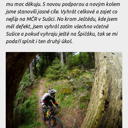
mu moc děkuju. S novou podporou a novým kolem
jsme stanovili jasné cíle. Vyhrát celkově a zajet co
nejlíp na MČR v Sušici. No krom Ještědu, kde jsem
měl defekt, jsem vyhrál zatím všechno včetně
Sušice a pokud vyhraju ještě na Špičáku, tak se mi
podaří splnit i ten druhý úkol.