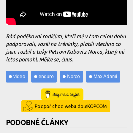
Rád poděkoval rodičům, kteří mě v tom celou dobu
podporovali, vozili na tréninky, platili všechno co
jsem rozbil a taky Petrovi Kubovi z Norca, který mi
letos pomohl. Mějte se, čuus.
video
enduro
Norco
Max Adami
Buy Me a Coffee
Podpoř chod webu doleKOPCOM
PODOBNÉ ČLÁNKY