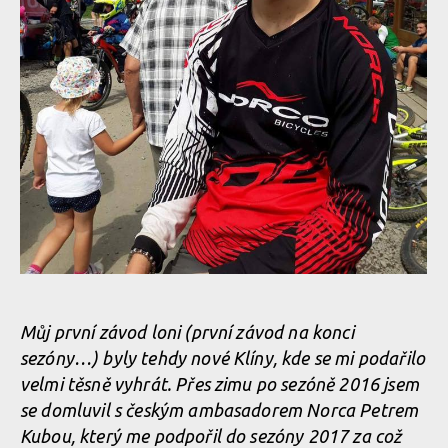
Video: Max Adami vyhrává v enduru co se dá
Můj první závod loni (první závod na konci
sezóny…) byly tehdy nové Klíny, kde se mi podařilo
velmi těsně vyhrát. Přes zimu po sezóně 2016 jsem
se domluvil s českým ambasadorem Norca Petrem
Kubou, který me podpořil do sezóny 2017 za což