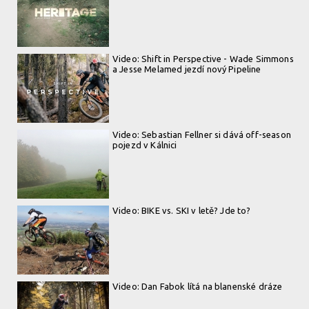
Video: Shift in Perspective - Wade Simmons
a Jesse Melamed jezdí nový Pipeline
Video: Sebastian Fellner si dává off-season
pojezd v Kálnici
Video: BIKE vs. SKI v letě? Jde to?
Video: Dan Fabok lítá na blanenské dráze