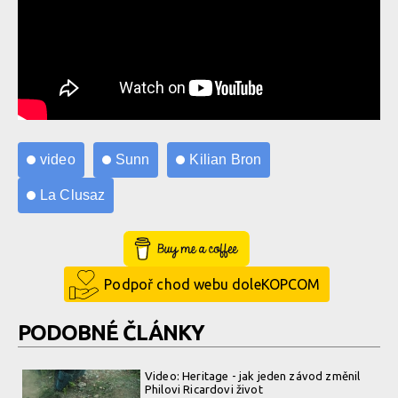
video
Sunn
Kilian Bron
La Clusaz
Buy Me a Coffee
Podpoř chod webu doleKOPCOM
PODOBNÉ ČLÁNKY
Video: Heritage - jak jeden závod změnil
Philovi Ricardovi život