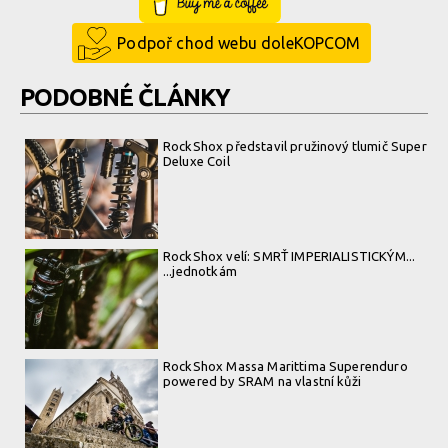
Buy Me a Coffee
Podpoř chod webu doleKOPCOM
PODOBNÉ ČLÁNKY
RockShox představil pružinový tlumič Super
Deluxe Coil
RockShox velí: SMRŤ IMPERIALISTICKÝM...
...jednotkám
RockShox Massa Marittima Superenduro
powered by SRAM na vlastní kůži