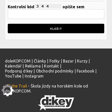
Kontrolní kód
opište sem
doleKOP.COM
|
Články
|
Fotky
|
Bazar
|
Kurzy
|
Kalendář
|
Reklama
|
Kontakt
|
Podporuj d:key
|
Obchodní podmínky
|
Facebook
|
YouTube
|
Instagram
Kill the Trail
- Škola jízdy na horském kole od
doleKOP.COM.