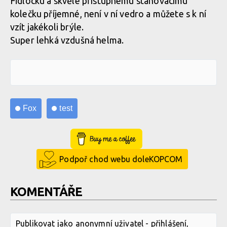
Fidlocku a skvěle přístupnému stahovacímu
kolečku příjemné, není v ní vedro a můžete s k ní
vzít jakékoli brýle.
Super lehká vzdušná helma.
Fox
test
Buy Me a Coffee
Podpoř chod webu doleKOPCOM
KOMENTÁŘE
Publikovat jako anonymní uživatel -
přihlášení
,