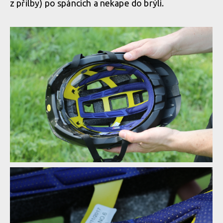
z přilby) po spáncích a nekape do brýlí.
Test: Fox Flux - legendární helma zcela v novém
Test: Fox Flux - legendární helma zcela v novém