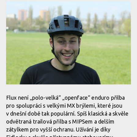
Flux není „polo-velká“ „openface“ enduro přilba
pro spolupráci s velkými MX brýlemi, které jsou
v dnešní době tak populární. Spíš klasická a skvěle
odvětraná trailová přilba s MIPSem a delším
zátylkem pro vyšší ochranu. Užívání je díky