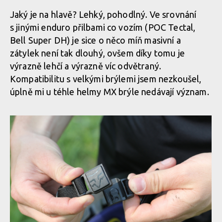
Jaký je na hlavě? Lehký, pohodlný. Ve srovnání
s jinými enduro přilbami co vozím (POC Tectal,
Bell Super DH) je sice o něco míň masivní a
zátylek není tak dlouhý, ovšem díky tomu je
výrazně lehčí a výrazně víc odvětraný.
Kompatibilitu s velkými brýlemi jsem nezkoušel,
úplně mi u téhle helmy MX brýle nedávají význam.