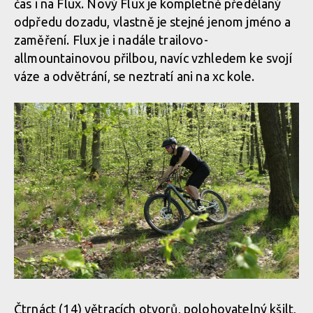
čas i na Flux. Nový Flux je kompletně předělaný
odpředu dozadu, vlastně je stejné jenom jméno a
zaměření. Flux je i nadále trailovo-
allmountainovou přilbou, navíc vzhledem ke svojí
váze a odvětrání, se neztratí ani na xc kole.
Čtrnáct (14) větracích otvorů, polohovatelný kšilt,