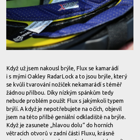
Test: Fox Flux - legendární helma zcela v novém
Test: Fox Flux - legendární helma zcela v novém
Když už jsem nakousl brýle, Flux se kamarádí
i s mými Oakley RadarLock a to jsou brýle, který
Test: Fox Flux - legendární helma zcela v novém
se kvůli tvarování nožiček nekamarádí s téměř
žádnou přilbou. Díky nízkým spánkům tedy
nebude problém použít Flux s jakýmkoli typem
Test: Fox Flux - legendární helma zcela v novém
brýlí. A když je nepotřebujete na očích, objevil
jsem na této přilbě geniální odkladiště na brýle.
Když je zasunete „hlavou dolu“ do horních
větracích otvorů v zadní části Fluxu, krásně