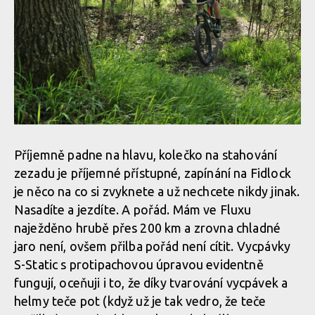
Příjemně padne na hlavu, kolečko na stahování
zezadu je příjemné přístupné, zapínání na Fidlock
je něco na co si zvyknete a už nechcete nikdy jinak.
Nasadíte a jezdíte. A pořád. Mám ve Fluxu
naježděno hrubě přes 200 km a zrovna chladné
jaro není, ovšem přilba pořád není cítit. Vycpávky
S-Static s protipachovou úpravou evidentně
fungují, oceňuji i to, že díky tvarování vycpávek a
helmy teče pot (když už je tak vedro, že teče