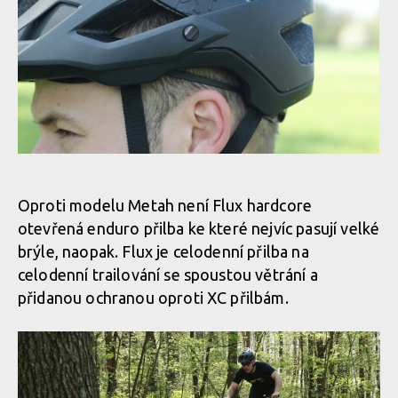
Test: Fox Flux - legendární helma zcela v novém
Test: Fox Flux - legendární helma zcela v novém
Oproti modelu Metah není Flux hardcore
otevřená enduro přilba ke které nejvíc pasují velké
Test: Fox Flux - legendární helma zcela v novém
brýle, naopak. Flux je celodenní přilba na
celodenní trailování se spoustou větrání a
přidanou ochranou oproti XC přilbám.
Test: Fox Flux - legendární helma zcela v novém