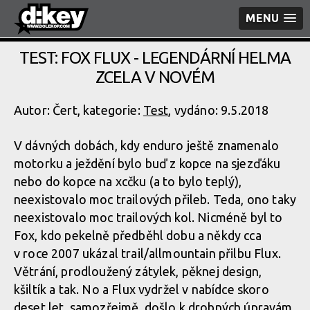
MENU
TEST: FOX FLUX - LEGENDÁRNÍ HELMA
ZCELA V NOVÉM
Autor: Čert, kategorie:
Test
, vydáno: 9.5.2018
V dávných dobách, kdy enduro ještě znamenalo
motorku a ježdění bylo buď z kopce na sjezďáku
nebo do kopce na xcčku (a to bylo teplý),
neexistovalo moc trailových přileb. Teda, ono taky
neexistovalo moc trailových kol. Nicméně byl to
Fox, kdo pekelně předběhl dobu a někdy cca
v roce 2007 ukázal trail/allmountain přilbu Flux.
Větrání, prodloužený zátylek, pěknej design,
kšiltík a tak. No a Flux vydržel v nabídce skoro
deset let, samozřejmě, došlo k drobných úpravám,