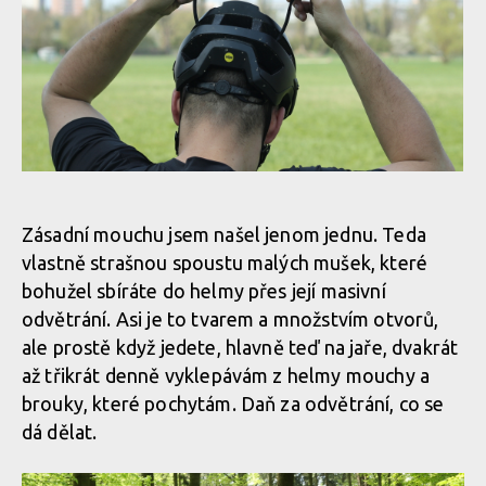
Test: Fox Flux - legendární helma zcela v novém
Test: Fox Flux - legendární helma zcela v novém
Zásadní mouchu jsem našel jenom jednu. Teda
vlastně strašnou spoustu malých mušek, které
Test: Fox Flux - legendární helma zcela v novém
bohužel sbíráte do helmy přes její masivní
odvětrání. Asi je to tvarem a množstvím otvorů,
ale prostě když jedete, hlavně teď na jaře, dvakrát
Test: Fox Flux - legendární helma zcela v novém
až třikrát denně vyklepávám z helmy mouchy a
brouky, které pochytám. Daň za odvětrání, co se
dá dělat.