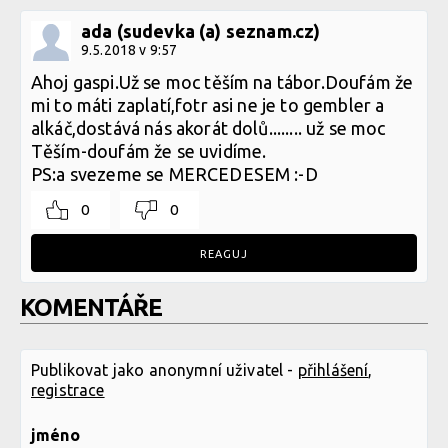
ada (sudevka (a) seznam.cz)
9.5.2018 v 9:57
Ahoj gaspi.Už se moc těším na tábor.Doufám že
mi to máti zaplatí,fotr asi ne je to gembler a
alkáč,dostává nás akorát dolů........ už se moc
Těším-doufám že se uvidíme.
PS:a svezeme se MERCEDESEM :-D
0
0
REAGUJ
KOMENTÁŘE
Publikovat jako anonymní uživatel -
přihlášení
,
registrace
jméno