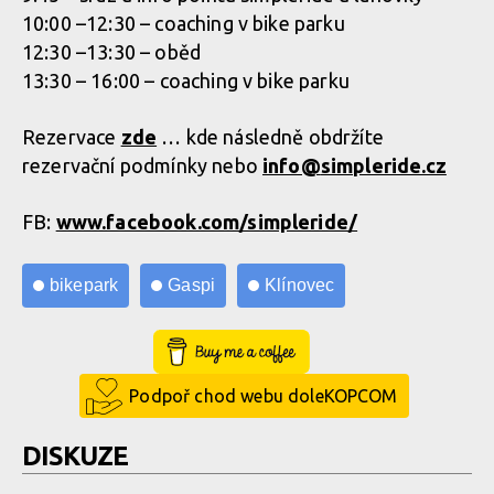
10:00 –12:30 – coaching v bike parku
12:30 –13:30 – oběd
13:30 – 16:00 – coaching v bike parku
Rezervace
zde
… kde následně obdržíte
rezervační podmínky nebo
info@
simpleride.cz
FB:
www.facebook.com/simpleride/
bikepark
Gaspi
Klínovec
Buy Me a Coffee
Podpoř chod webu doleKOPCOM
DISKUZE