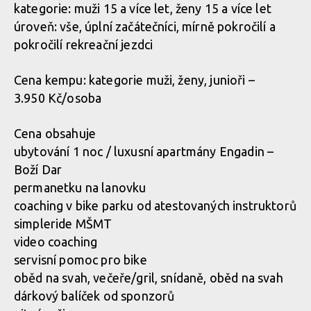
kategorie: muži 15 a více let, ženy 15 a více let
úroveň: vše, úplní začátečníci, mírně pokročilí a
pokročilí rekreační jezdci
Cena kempu: kategorie muži, ženy, junioři –
3.950 Kč/osoba
Cena obsahuje
ubytování 1 noc / luxusní apartmány Engadin –
Boží Dar
permanetku na lanovku
coaching v bike parku od atestovaných instruktorů
simpleride MŠMT
video coaching
servisní pomoc pro bike
oběd na svah, večeře/gril, snídaně, oběd na svah
dárkový balíček od sponzorů