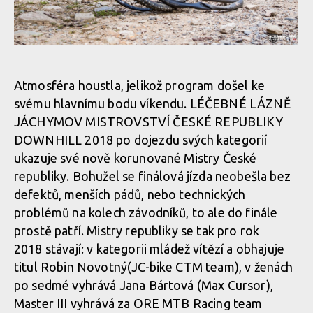
Report: Léčebné lázně Jáchymov Mistrovství České republiky
downhill 2018
Atmosféra houstla, jelikož program došel ke
svému hlavnímu bodu víkendu. LÉČEBNÉ LÁZNĚ
JÁCHYMOV MISTROVSTVÍ ČESKÉ REPUBLIKY
Report: Léčebné lázně Jáchymov Mistrovství České republiky
DOWNHILL 2018 po dojezdu svých kategorií
downhill 2018
ukazuje své nově korunované Mistry České
republiky. Bohužel se finálová jízda neobešla bez
defektů, menších pádů, nebo technických
problémů na kolech závodníků, to ale do finále
prostě patří. Mistry republiky se tak pro rok
2018 stávají: v kategorii mládež vítězí a obhajuje
titul Robin Novotný(JC-bike CTM team), v ženách
po sedmé vyhrává Jana Bártová (Max Cursor),
Master III vyhrává za ORE MTB Racing team