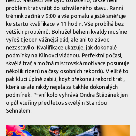
problém trať vrátit do schváleného stavu. Ranní
trénink začíná v 9:00 a vše pomalu a jistě směřuje
ke startu kvalifikace v 11 hodin. Vše probíhá bez
větších problémů. Bohužel během kvaldy musíme
vyřešit jeden vážnější pád, ale ani to závod
nezastavilo. Kvalifikace ukazuje, jak dokonalé
podmínky na Klínovci vládnou. Perfektní počasí,
skvělá trať a možná mistrovská motivace posunuje
několik riderů na časy osobních rekordů. V elitě to
pak kluci úplně zabili, když překonali rekord trati,
která se ale nikdy nejela za takhle dokonalých
podmínek. První kolo vyhrává Ondra Štěpánek jen
o půl vteřiny před letos skvělým Standou
Sehnalem.