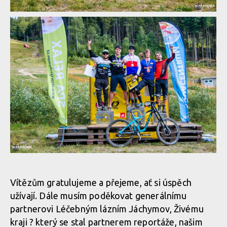
Report: Léčebné lázně Jáchymov Mistrovství České republiky
downhill 2018
Report: Léčebné lázně Jáchymov Mistrovství České republiky
downhill 2018
Report: Léčebné lázně Jáchymov Mistrovství České republiky
downhill 2018
Vítězům gratulujeme a přejeme, ať si úspěch
užívají. Dále musím poděkovat generálnímu
partnerovi Léčebným lázním Jáchymov, Živému
Report: Léčebné lázně Jáchymov Mistrovství České republiky
kraji ? který se stal partnerem reportáže, našim
downhill 2018