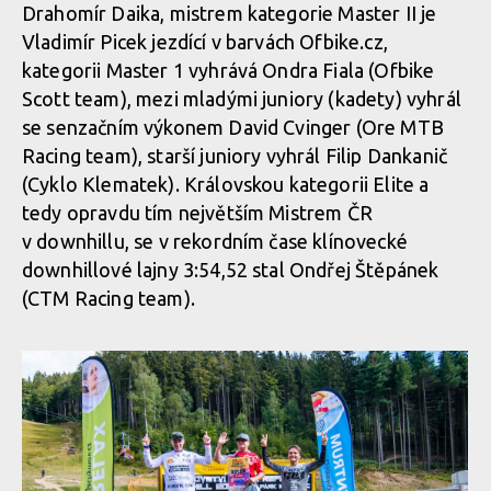
Drahomír Daika, mistrem kategorie Master II je
Vladimír Picek jezdící v barvách Ofbike.cz,
kategorii Master 1 vyhrává Ondra Fiala (Ofbike
Scott team), mezi mladými juniory (kadety) vyhrál
se senzačním výkonem David Cvinger (Ore MTB
Racing team), starší juniory vyhrál Filip Dankanič
(Cyklo Klematek). Královskou kategorii Elite a
tedy opravdu tím největším Mistrem ČR
v downhillu, se v rekordním čase klínovecké
downhillové lajny 3:54,52 stal Ondřej Štěpánek
(CTM Racing team).