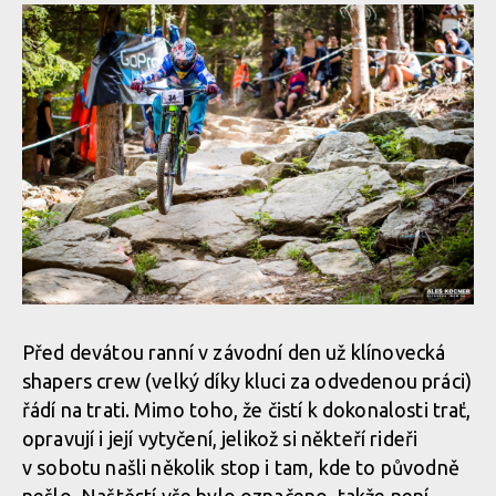
Před devátou ranní v závodní den už klínovecká
shapers crew (velký díky kluci za odvedenou práci)
řádí na trati. Mimo toho, že čistí k dokonalosti trať,
opravují i její vytyčení, jelikož si někteří rideři
v sobotu našli několik stop i tam, kde to původně
nešlo. Naštěstí vše bylo označeno, takže není