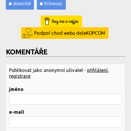
downhill
Klínovec
Buy Me a Coffee
Podpoř chod webu doleKOPCOM
KOMENTÁŘE
Publikovat jako anonymní uživatel -
přihlášení
,
registrace
jméno
e-mail