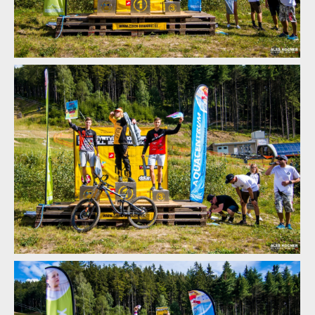
Report: Léčebné lázně Jáchymov Mistrovství České republiky
downhill 2018
Report: Léčebné lázně Jáchymov Mistrovství České republiky
downhill 2018
Report: Léčebné lázně Jáchymov Mistrovství České republiky
downhill 2018