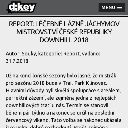
MENU
REPORT: LÉČEBNÉ LÁZNĚ JÁCHYMOV
MISTROVSTVÍ ČESKÉ REPUBLIKY
DOWNHILL 2018
Autor: Souky, kategorie:
Report
, vydáno:
31.7.2018
Už na konci loňské sezóny bylo jasné, že mistrák
pro sezónu 2018 bude v Trail Park Klínovec.
Hlavními důvody byli skvělá spolupráce s areálem,
perfektní zázemí, ale zejména jedna z nejlepších
downhillových tratí u nás. Termín se stanovil
během pár týdnu a nakonec se určil na poslední
červencový víkend. Tato volba se nakonec ukázala
jako velmi dobré rozhodnutí. Proč? Zejména