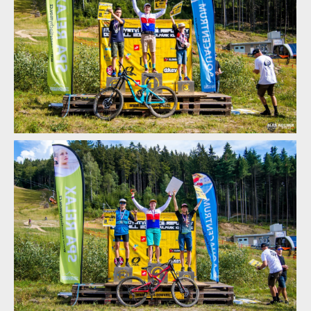
Report: Léčebné lázně Jáchymov Mistrovství České republiky
downhill 2018
Report: Léčebné lázně Jáchymov Mistrovství České republiky
downhill 2018
Report: Léčebné lázně Jáchymov Mistrovství České republiky
downhill 2018