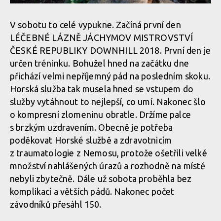
V sobotu to celé vypukne. Začíná první den
LÉČEBNÉ LÁZNĚ JÁCHYMOV MISTROVSTVÍ
ČESKÉ REPUBLIKY DOWNHILL 2018. První den je
určen tréninku. Bohužel hned na začátku dne
přichází velmi nepříjemný pád na posledním skoku.
Horská služba tak musela hned se vstupem do
služby vytáhnout to nejlepší, co umí. Nakonec šlo
o kompresní zlomeninu obratle. Držíme palce
s brzkým uzdravením. Obecně je potřeba
poděkovat Horské službě a zdravotnicím
z traumatologie z Nemosu, protože ošetřili velké
množství nahlášených úrazů a rozhodně na místě
nebyli zbytečně. Dále už sobota proběhla bez
komplikací a větších pádů. Nakonec počet
závodníků přesáhl 150.