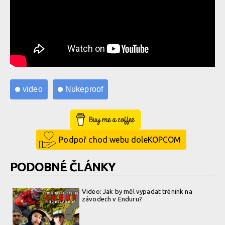
video
Nukeproof
Buy Me a Coffee
Podpoř chod webu doleKOPCOM
PODOBNÉ ČLÁNKY
Video: Jak by měl vypadat trénink na
závodech v Enduru?