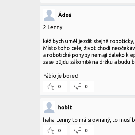
Ádoš
2 Lenny
kéž bych uměl jezdit stejně roboticky
Místo toho celej život chodí neočekáv
a robotické pohyby nemají daleko k e
zase půjdu zákonitě na držku a budu br
Fábio je borec!
0
0
hobit
haha Lenny to má srovnaný, to musí be
0
0