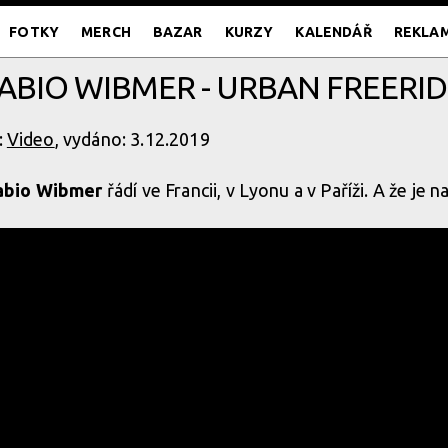
FOTKY
MERCH
BAZAR
KURZY
KALENDÁŘ
REKLA
FABIO WIBMER - URBAN FREERIDE
:
Video
, vydáno: 3.12.2019
abio Wibmer
řádí ve Francii, v Lyonu a v Paříži. A že je n