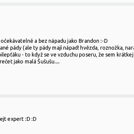
, očekávatelně a bez nápadu jako Brandon :-D
ané pády (ale ty pády mají nápad! hvězda, roznožka, na
pilepťáku - to když se ve vzduchu poseru, že sem krátke
ečet jako malá Šušušu....
jt expert :D :D