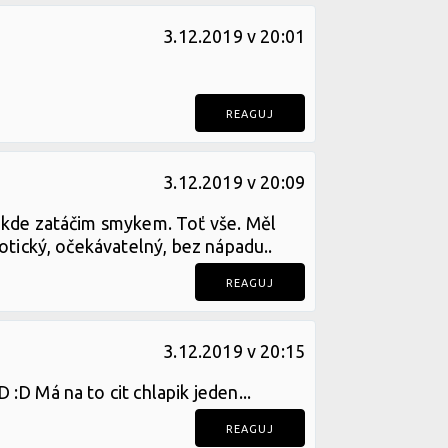
3.12.2019 v 20:01
REAGUJ
3.12.2019 v 20:09
, kde zatáčim smykem. Toť vše. Měl
botický, očekávatelný, bez nápadu..
REAGUJ
3.12.2019 v 20:15
:D Má na to cit chlapik jeden...
REAGUJ