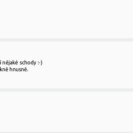
í nějaké schody :-)
ěkně hnusně.