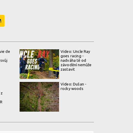
M
vie de
Video: Uncle Ray
goes racing -
 svůj
nadváha tě od
závodění nemůže
zastavit
Video: Dušan -
rocky woods
 z
ER