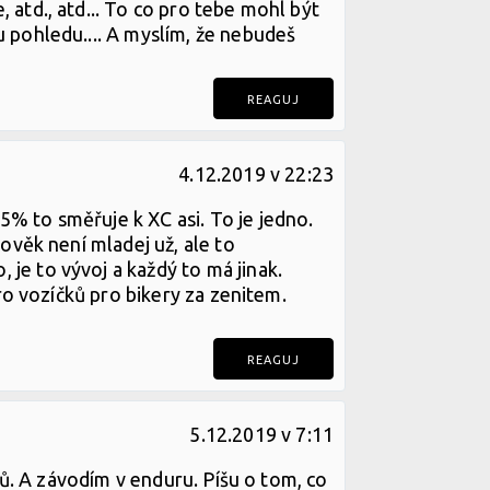
 atd., atd... To co pro tebe mohl být
u pohledu.... A myslím, že nebudeš
REAGUJ
4.12.2019 v 22:23
5% to směřuje k XC asi. To je jedno.
lověk není mladej už, ale to
je to vývoj a každý to má jinak.
tro vozíčků pro bikery za zenitem.
REAGUJ
5.12.2019 v 7:11
šťů. A závodím v enduru. Píšu o tom, co