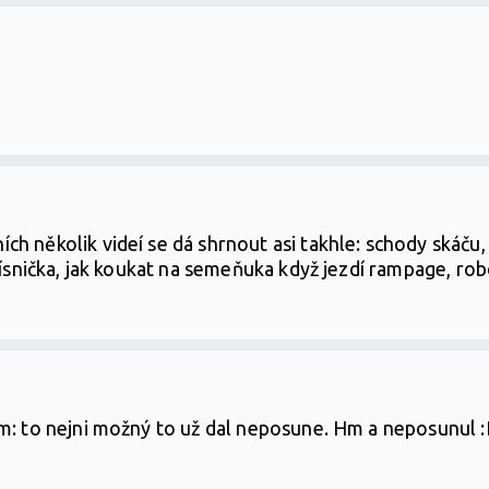
h několik videí se dá shrnout asi takhle: schody skáču
písnička, jak koukat na semeňuka když jezdí rampage, ro
m: to nejni možný to už dal neposune. Hm a neposunul :D 