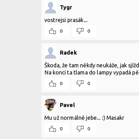
Tygr
vostrejsi prasák...
0
0
Radek
Škoda, že tam někdy neukáže, jak sjížd
Na konci ta tlama do lampy vypadá p
0
0
Pavel
Mu už normálně jebe... :) Masakr
0
0