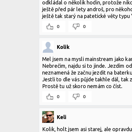
odkládal o několik hodin, protože nikd
ještě před pár lety androš, pro někoh
ještě tak starý na patetické věty typu 
0
0
Kolik
Mel jsem na mysli mainstream jako kam
Nebrečim, najdu si to jinde. Jezdím od
neznamená že začnu jezdit na baterku 
Jestli to dle vás půjde takhle dál, tak
Prostě tu už skoro nemám co číst.
0
0
Keli
Kolik, holt jsem asi starej, ale opravd