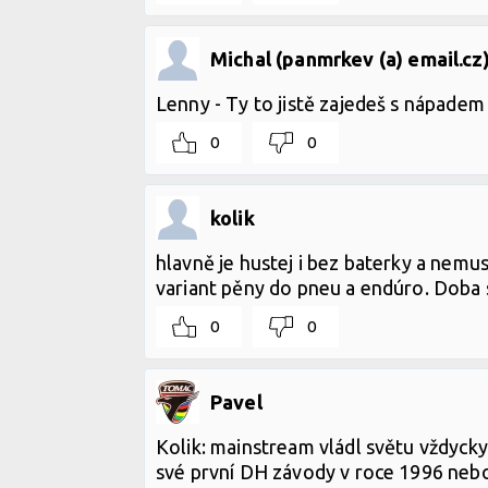
Michal (panmrkev (a) email.cz
Lenny - Ty to jistě zajedeš s nápadem a
0
0
kolik
hlavně je hustej i bez baterky a nemusí
variant pěny do pneu a endúro. Doba
0
0
Pavel
Kolik: mainstream vládl světu vždycky..
své první DH závody v roce 1996 nebo