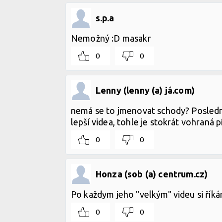
s.p.a
Nemožný :D masakr
0
0
Lenny (lenny (a) já.com)
nemá se to jmenovat schody? Posledníc
lepší videa, tohle je stokrát vohraná 
0
0
Honza (sob (a) centrum.cz)
Po každym jeho "velkým" videu si říká
0
0