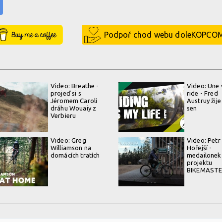
Buy Me a Coffee
Podpoř chod webu doleKOPCO
Video: Breathe -
Video: Une 
projeď si s
ride - Fred
Jéromem Caroli
Austruy žije
dráhu Wouaiy z
sen
Verbieru
Video: Greg
Video: Petr
Williamson na
Hořejší -
domácích tratích
medailonek
projektu
BIKEMAST