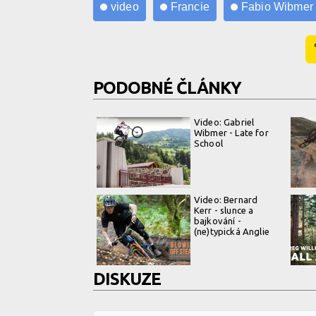
video
Francie
Fabio Wibmer
PODOBNÉ ČLÁNKY
Video: Gabriel
Wibmer - Late for
School
Video: Bernard
Kerr - slunce a
bajkování -
(ne)typická Anglie
DISKUZE