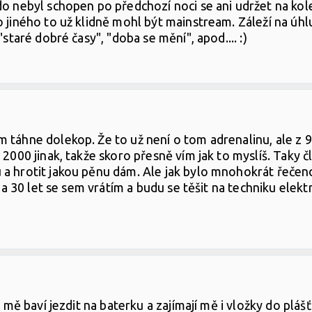
o nebyl schopen po předchozí noci se ani udržet na kole,
o jiného to už klidně mohl být mainstream. Záleží na úhl
"staré dobré časy", "doba se mění", apod.... :)
 táhne dolekop. Že to už není o tom adrenalinu, ale z 9
 2000 jinak, takže skoro přesně vím jak to myslíš. Taky č
a hrotit jakou pěnu dám. Ale jak bylo mnohokrát řečeno, 
 za 30 let se sem vrátím a budu se těšit na techniku elek
u mě baví jezdit na baterku a zajímají mě i vložky do plá