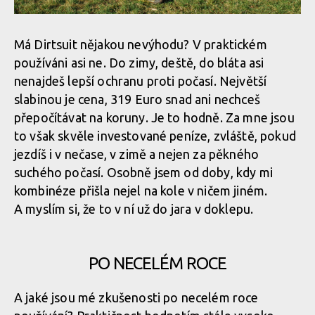
Test: kombinéza Dirtlej Dirtsuit core edition - a neřešíš špatné
počasí
Má Dirtsuit nějakou nevýhodu? V praktickém
používáni asi ne. Do zimy, deště, do bláta asi
Test: kombinéza Dirtlej Dirtsuit core edition - a neřešíš špatné
nenajdeš lepší ochranu proti počasí. Největší
počasí
slabinou je cena, 319 Euro snad ani nechceš
přepočítávat na koruny. Je to hodně. Za mne jsou
to však skvěle investované peníze, zvláště, pokud
Test: kombinéza Dirtlej Dirtsuit core edition - a neřešíš špatné
jezdíš i v nečase, v zimě a nejen za pěkného
počasí
suchého počasí. Osobně jsem od doby, kdy mi
kombinéze přišla nejel na kole v ničem jiném.
A myslím si, že to v ní už do jara v doklepu.
PO NECELÉM ROCE
A jaké jsou mé zkušenosti po necelém roce