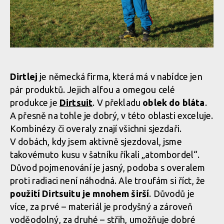
Test: kombinéza Dirtlej Dirtsuit core edition - a neřešíš špatné
Test: kombinéza Dirtlej Dirtsuit core edition - a neřešíš špatné
počasí
počasí
Test: kombinéza Dirtlej Dirtsuit core edition - a neřešíš špatné
Test: kombinéza Dirtlej Dirtsuit core edition - a neřešíš špatné
Test: kombinéza Dirtlej Dirtsuit core edition - a neřešíš špatné
počasí
počasí
počasí
Dirtlej
je německá firma, která má v nabídce jen
pár produktů. Jejich alfou a omegou celé
produkce je
Dirtsuit
. V překladu
oblek do bláta
.
Test: kombinéza Dirtlej Dirtsuit core edition - a neřešíš špatné
Test: kombinéza Dirtlej Dirtsuit core edition - a neřešíš špatné
A přesně na tohle je dobrý, v této oblasti exceluje.
Test: kombinéza Dirtlej Dirtsuit core edition - a neřešíš špatné
počasí
počasí
počasí
Kombinézy či overaly znají všichni sjezdaři.
V dobách, kdy jsem aktivně sjezdoval, jsme
takovémuto kusu v šatníku říkali „atombordel“.
Test: kombinéza Dirtlej Dirtsuit core edition - a neřešíš špatné
Důvod pojmenování je jasný, podoba s overalem
Test: kombinéza Dirtlej Dirtsuit core edition - a neřešíš špatné
počasí
počasí
proti radiaci není náhodná. Ale troufám si říct, že
použití Dirtsuitu je mnohem širší
. Důvodů je
více, za prvé – materiál je prodyšný a zároveň
Test: kombinéza Dirtlej Dirtsuit core edition - a neřešíš špatné
voděodolný, za druhé – střih, umožňuje dobré
Test: kombinéza Dirtlej Dirtsuit core edition - a neřešíš špatné
počasí