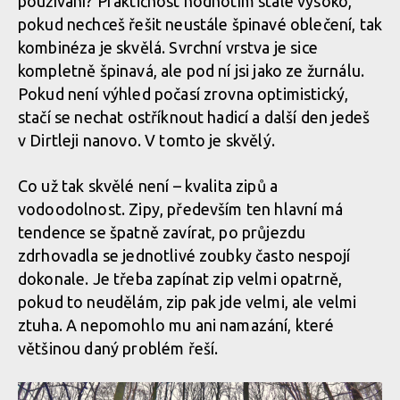
používání? Praktičnost hodnotím stále vysoko,
pokud nechceš řešit neustále špinavé oblečení, tak
kombinéza je skvělá. Svrchní vrstva je sice
kompletně špinavá, ale pod ní jsi jako ze žurnálu.
Pokud není výhled počasí zrovna optimistický,
stačí se nechat ostříknout hadicí a další den jedeš
v Dirtleji nanovo. V tomto je skvělý.
Co už tak skvělé není – kvalita zipů a
vodoodolnost. Zipy, především ten hlavní má
tendence se špatně zavírat, po průjezdu
zdrhovadla se jednotlivé zoubky často nespojí
dokonale. Je třeba zapínat zip velmi opatrně,
pokud to neudělám, zip pak jde velmi, ale velmi
ztuha. A nepomohlo mu ani namazání, které
většinou daný problém řeší.