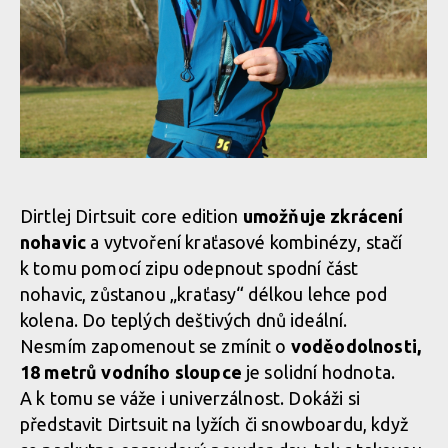
počasí
Test: kombinéza Dirtlej Dirtsuit core edition - a neřešíš špatné
počasí
Test: kombinéza Dirtlej Dirtsuit core edition - a neřešíš špatné
počasí
Test: kombinéza Dirtlej Dirtsuit core edition - a neřešíš špatné
počasí
Test: kombinéza Dirtlej Dirtsuit core edition - a neřešíš špatné
Dirtlej Dirtsuit core edition
umožňuje zkrácení
počasí
nohavic
a vytvoření kraťasové kombinézy, stačí
k tomu pomocí zipu odepnout spodní část
Test: kombinéza Dirtlej Dirtsuit core edition - a neřešíš špatné
nohavic, zůstanou „kraťasy“ délkou lehce pod
počasí
Test: kombinéza Dirtlej Dirtsuit core edition - a neřešíš špatné
kolena. Do teplých deštivých dnů ideální.
počasí
Nesmím zapomenout se zmínit o
voděodolnosti,
18 metrů vodního sloupce
je solidní hodnota.
Test: kombinéza Dirtlej Dirtsuit core edition - a neřešíš špatné
A k tomu se váže i univerzálnost. Dokáži si
počasí
Test: kombinéza Dirtlej Dirtsuit core edition - a neřešíš špatné
představit Dirtsuit na lyžích či snowboardu, když
počasí