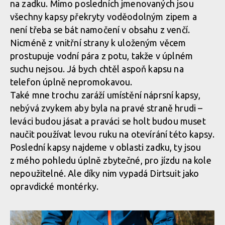
na zadku. Mimo posledních jmenovaných jsou
Test: kombinéza Dirtlej Dirtsuit core edition - a neřešíš špatné
počasí
všechny kapsy překryty voděodolným zipem a
není třeba se bát namočení v obsahu z venčí.
Nicméně z vnitřní strany k uloženým věcem
prostupuje vodní pára z potu, takže v úplném
suchu nejsou. Já bych chtěl aspoň kapsu na
telefon úplně nepromokavou.
Také mne trochu zaráží umístění náprsní kapsy,
nebývá zvykem aby byla na pravé straně hrudi –
leváci budou jásat a praváci se holt budou muset
naučit používat levou ruku na otevírání této kapsy.
Poslední kapsy najdeme v oblasti zadku, ty jsou
z mého pohledu úplně zbytečné, pro jízdu na kole
nepoužitelné. Ale díky nim vypadá Dirtsuit jako
opravdické montérky.