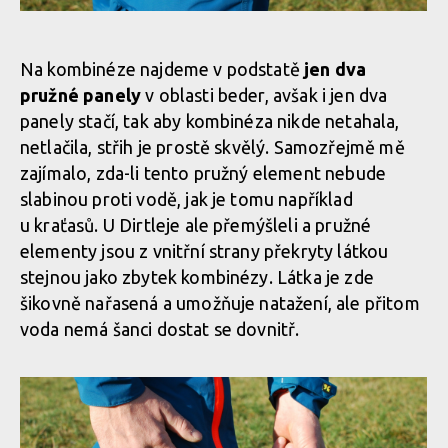
počasí
Test: kombinéza Dirtlej Dirtsuit core edition - a neřešíš špatné
počasí
Test: kombinéza Dirtlej Dirtsuit core edition - a neřešíš špatné
Na kombinéze najdeme v podstatě
jen dva
počasí
Test: kombinéza Dirtlej Dirtsuit core edition - a neřešíš špatné
pružné panely
v oblasti beder, avšak i jen dva
počasí
panely stačí, tak aby kombinéza nikde netahala,
Test: kombinéza Dirtlej Dirtsuit core edition - a neřešíš špatné
netlačila, střih je prostě skvělý. Samozřejmě mě
počasí
Test: kombinéza Dirtlej Dirtsuit core edition - a neřešíš špatné
zajímalo, zda-li tento pružný element nebude
počasí
Test: kombinéza Dirtlej Dirtsuit core edition - a neřešíš špatné
slabinou proti vodě, jak je tomu například
počasí
u kraťasů. U Dirtleje ale přemýšleli a pružné
Test: kombinéza Dirtlej Dirtsuit core edition - a neřešíš špatné
elementy jsou z vnitřní strany překryty látkou
počasí
Test: kombinéza Dirtlej Dirtsuit core edition - a neřešíš špatné
stejnou jako zbytek kombinézy. Látka je zde
počasí
šikovně nařasená a umožňuje natažení, ale přitom
voda nemá šanci dostat se dovnitř.
Test: kombinéza Dirtlej Dirtsuit core edition - a neřešíš špatné
počasí
Test: kombinéza Dirtlej Dirtsuit core edition - a neřešíš špatné
počasí
Test: kombinéza Dirtlej Dirtsuit core edition - a neřešíš špatné