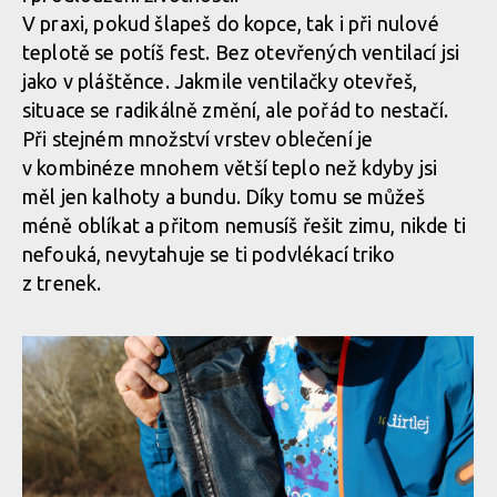
Test: kombinéza Dirtlej Dirtsuit core edition - a neřešíš špatné
V praxi, pokud šlapeš do kopce, tak i při nulové
počasí
teplotě se potíš fest. Bez otevřených ventilací jsi
jako v pláštěnce. Jakmile ventilačky otevřeš,
Test: kombinéza Dirtlej Dirtsuit core edition - a neřešíš špatné
situace se radikálně změní, ale pořád to nestačí.
počasí
Při stejném množství vrstev oblečení je
v kombinéze mnohem větší teplo než kdyby jsi
měl jen kalhoty a bundu. Díky tomu se můžeš
Test: kombinéza Dirtlej Dirtsuit core edition - a neřešíš špatné
méně oblíkat a přitom nemusíš řešit zimu, nikde ti
počasí
nefouká, nevytahuje se ti podvlékací triko
z trenek.
Test: kombinéza Dirtlej Dirtsuit core edition - a neřešíš špatné
počasí