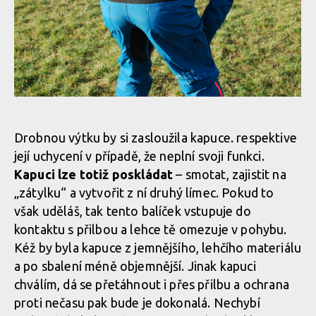
Test: kombinéza Dirtlej Dirtsuit core edition - a neřešíš špatné
počasí
Test: kombinéza Dirtlej Dirtsuit core edition - a neřešíš špatné
počasí
Test: kombinéza Dirtlej Dirtsuit core edition - a neřešíš špatné
počasí
Test: kombinéza Dirtlej Dirtsuit core edition - a neřešíš špatné
počasí
Test: kombinéza Dirtlej Dirtsuit core edition - a neřešíš špatné
počasí
Test: kombinéza Dirtlej Dirtsuit core edition - a neřešíš špatné
Drobnou výtku by si zasloužila kapuce. respektive
počasí
její uchycení v případě, že neplní svoji funkci.
Test: kombinéza Dirtlej Dirtsuit core edition - a neřešíš špatné
Kapuci lze totiž poskládat
– smotat, zajistit na
počasí
Test: kombinéza Dirtlej Dirtsuit core edition - a neřešíš špatné
„zátylku“ a vytvořit z ní druhý límec. Pokud to
počasí
Test: kombinéza Dirtlej Dirtsuit core edition - a neřešíš špatné
však uděláš, tak tento balíček vstupuje do
počasí
kontaktu s přilbou a lehce tě omezuje v pohybu.
Test: kombinéza Dirtlej Dirtsuit core edition - a neřešíš špatné
Kéž by byla kapuce z jemnějšího, lehčího materiálu
počasí
Test: kombinéza Dirtlej Dirtsuit core edition - a neřešíš špatné
a po sbalení méně objemnější. Jinak kapuci
počasí
Test: kombinéza Dirtlej Dirtsuit core edition - a neřešíš špatné
chválím, dá se přetáhnout i přes přilbu a ochrana
počasí
proti nečasu pak bude je dokonalá. Nechybí