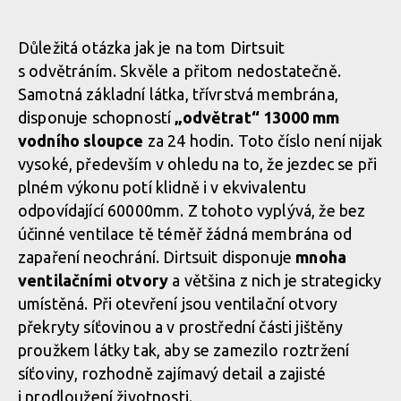
Test: kombinéza Dirtlej Dirtsuit core edition - a neřešíš špatné
počasí
Test: kombinéza Dirtlej Dirtsuit core edition - a neřešíš špatné
Důležitá otázka jak je na tom Dirtsuit
počasí
Test: kombinéza Dirtlej Dirtsuit core edition - a neřešíš špatné
s odvětráním. Skvěle a přitom nedostatečně.
počasí
Samotná základní látka, třívrstvá membrána,
Test: kombinéza Dirtlej Dirtsuit core edition - a neřešíš špatné
disponuje schopností
„odvětrat“ 13000 mm
počasí
Test: kombinéza Dirtlej Dirtsuit core edition - a neřešíš špatné
vodního sloupce
za 24 hodin. Toto číslo není nijak
počasí
Test: kombinéza Dirtlej Dirtsuit core edition - a neřešíš špatné
vysoké, především v ohledu na to, že jezdec se při
počasí
plném výkonu potí klidně i v ekvivalentu
Test: kombinéza Dirtlej Dirtsuit core edition - a neřešíš špatné
odpovídající 60000mm. Z tohoto vyplývá, že bez
počasí
Test: kombinéza Dirtlej Dirtsuit core edition - a neřešíš špatné
účinné ventilace tě téměř žádná membrána od
počasí
zapaření neochrání. Dirtsuit disponuje
mnoha
ventilačními otvory
a většina z nich je strategicky
Test: kombinéza Dirtlej Dirtsuit core edition - a neřešíš špatné
umístěná. Při otevření jsou ventilační otvory
počasí
Test: kombinéza Dirtlej Dirtsuit core edition - a neřešíš špatné
překryty síťovinou a v prostřední části jištěny
počasí
proužkem látky tak, aby se zamezilo roztržení
síťoviny, rozhodně zajímavý detail a zajisté
Test: kombinéza Dirtlej Dirtsuit core edition - a neřešíš špatné
i prodloužení životnosti.
počasí