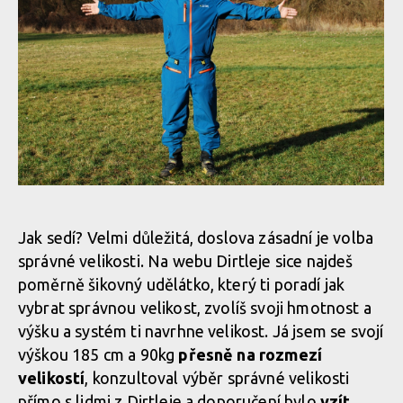
Test: kombinéza Dirtlej Dirtsuit core edition - a neřešíš špatné
počasí
Test: kombinéza Dirtlej Dirtsuit core edition - a neřešíš špatné
počasí
Test: kombinéza Dirtlej Dirtsuit core edition - a neřešíš špatné
počasí
Test: kombinéza Dirtlej Dirtsuit core edition - a neřešíš špatné
Jak sedí? Velmi důležitá, doslova zásadní je volba
počasí
správné velikosti. Na webu Dirtleje sice najdeš
poměrně šikovný udělátko, který ti poradí jak
Test: kombinéza Dirtlej Dirtsuit core edition - a neřešíš špatné
vybrat správnou velikost, zvolíš svoji hmotnost a
počasí
Test: kombinéza Dirtlej Dirtsuit core edition - a neřešíš špatné
výšku a systém ti navrhne velikost. Já jsem se svojí
počasí
výškou 185 cm a 90kg
přesně na rozmezí
velikostí
, konzultoval výběr správné velikosti
Test: kombinéza Dirtlej Dirtsuit core edition - a neřešíš špatné
přímo s lidmi z Dirtleje a doporučení bylo
vzít