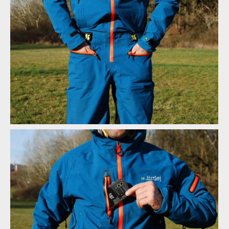
Test: kombinéza Dirtlej Dirtsuit core edition - a neřešíš špatné
počasí
Test: kombinéza Dirtlej Dirtsuit core edition - a neřešíš špatné
počasí