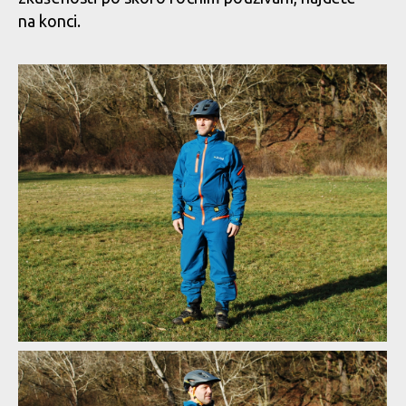
na konci.
Test: kombinéza Dirtlej Dirtsuit core edition - a neřešíš špatné
počasí