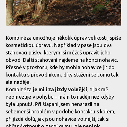
Test: kombinéza Dirtlej Dirtsuit core edition - a neřešíš špatné
počasí
Kombinéza umožňuje několik úprav velikosti, spíše
kosmetickou úpravu. Například v pase jsou dva
stahovací pásky, kterými si můžeš upravit jeho
obvod. Další stahování najdeme na konci nohavic.
Přesně v prostoru, kde by mohla nohavice jít do
kontaktu s převodníkem, díky stažení se tomu tak
ale neděje.
Kombinéza
je mi i za jízdy volnější
, nijak mě
neomezuje v pohybu – mám to raději než kdyby
byla upnutá. Při šlapání jsem nenarazil na
sebemenší problém v podobě kontaktu s kolem,
při jízdě dolů, jak jsou nohavice volnější, tak si
občas škrtnout o zadní gumu. Ale není nic