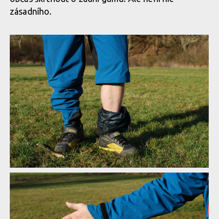
zásadního.
Test: kombinéza Dirtlej Dirtsuit core edition - a neřešíš špatné
počasí