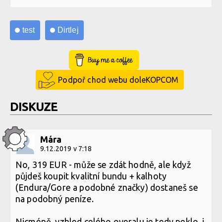
test
Dirtlej
Buy Me a Coffee
Podpoř chod webu doleKOPCOM
DISKUZE
Mára
9.12.2019 v 7:18
No, 319 EUR - může se zdát hodně, ale když
půjdeš koupit kvalitní bundu + kalhoty
(Endura/Gore a podobné značky) dostaneš se
na podobný peníze.
Nicméně, vzhled celého overalu je tedy peklo, i