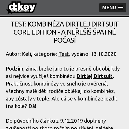
MENU
TEST: KOMBINÉZA DIRTLEJ DIRTSUIT
CORE EDITION - A NEŘEŠÍŠ ŠPATNÉ
POČASÍ
Autor: Keli, kategorie:
Test
, vydáno: 13.10.2020
Podzim, zima, brzké jaro to je přesně období, kdy
asi nejvíce využiješ kombinézu
Dirtlej Dirtsuit
.
Praktičnost kombinézy ve sněhu je ověřená,
všechny malé děti rodiče oblékají do kombinéz,
aby zůstaly v teple. Ale dá se v kombinéze jezdit
i na kole? Dá!
Do původního článku z 9.12.2019 do­plněny
zkušenosti po skoro ročním používání, najdete