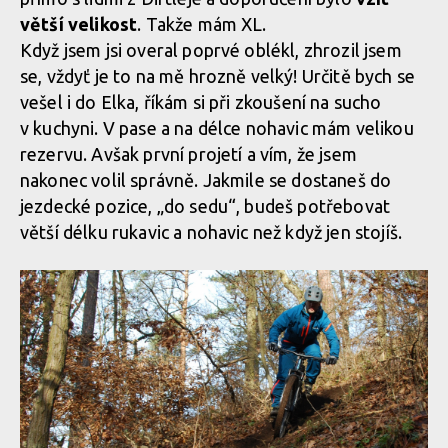
počasí
Test: kombinéza Dirtlej Dirtsuit core edition - a neřešíš špatné
větší velikost
. Takže mám XL.
počasí
Když jsem jsi overal poprvé oblékl, zhrozil jsem
se, vždyť je to na mě hrozně velký! Určitě bych se
Test: kombinéza Dirtlej Dirtsuit core edition - a neřešíš špatné
vešel i do Elka, říkám si při zkoušení na sucho
počasí
Test: kombinéza Dirtlej Dirtsuit core edition - a neřešíš špatné
v kuchyni. V pase a na délce nohavic mám velikou
počasí
rezervu. Avšak první projetí a vím, že jsem
nakonec volil správně. Jakmile se dostaneš do
Test: kombinéza Dirtlej Dirtsuit core edition - a neřešíš špatné
jezdecké pozice, „do sedu“, budeš potřebovat
počasí
Test: kombinéza Dirtlej Dirtsuit core edition - a neřešíš špatné
větší délku rukavic a nohavic než když jen stojíš.
počasí
Test: kombinéza Dirtlej Dirtsuit core edition - a neřešíš špatné
počasí
Test: kombinéza Dirtlej Dirtsuit core edition - a neřešíš špatné
počasí