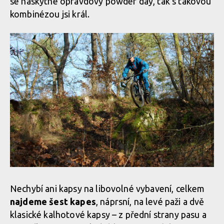
se naskytne opravdový powder day, tak s takovou
kombinézou jsi král.
Test: kombinéza Dirtlej Dirtsuit core edition - a neřešíš špatné
počasí
Test: kombinéza Dirtlej Dirtsuit core edition - a neřešíš špatné
počasí
Test: kombinéza Dirtlej Dirtsuit core edition - a neřešíš špatné
počasí
Test: kombinéza Dirtlej Dirtsuit core edition - a neřešíš špatné
počasí
Test: kombinéza Dirtlej Dirtsuit core edition - a neřešíš špatné
počasí
Test: kombinéza Dirtlej Dirtsuit core edition - a neřešíš špatné
počasí
Nechybí ani kapsy na libovolné vybavení, celkem
najdeme šest kapes
, náprsní, na levé paži a dvě
klasické kalhotové kapsy – z přední strany pasu a