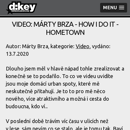
MENU
VIDEO: MÁRTY BRZA - HOW I DO IT -
HOMETOWN
Autor: Márty Brza, kategorie:
Video
, vydáno:
13.7.2020
Dlouho jsem měl v hlavě nápad tohle zrealizovat a
konečně se to podařilo. To co ve videu uvidíte
jsou moje domácí urban spoty, které mě
neskutečně přitahují. Je to to pro mě něco
nového, více atraktivního a možná i cesta do
budoucna, kdo ví..
V poslední době trávím víc času v ulicích než
v lese, sám nevím co se stalo, ale je tomu tak. Baví