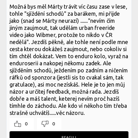
Možná bys měl Márty trávit víc času zase v lese,
tohle "sjíždění schodů" za barákem, mi přijde
jako (snad se Márty neurazí) ......"nevím čím
jiným zaujmout, tak udělám urban freeride
video jako Wibmer, protože to nikdo v ČR
nedělá". Jezdíš pěkně, ale tohle není podle mne
cesta kterou dokážeš zaujmout, nebo cokoliv si
tím chtěl dokázat. Vem to enduro kolo, vyraž na
enduroserii a nakopej někomu zadek. Ale
sjížděním schodů, ježdením po zadním a ničením
ráfků od sponzora (jestli sis to cvakal sám, tak
gratulace), asi moc nezískáš. Hele je to jen můj
názor a určitej feedback, možná rada. Jezdíš
dobře a máš talent, keterej nevím proč hazíš
tímhle do záchodu. Ale kdo ví někoho tím třeba
strašně uchvátíš.....věc názoru.
0
0
REAGUJ