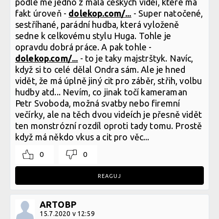
podle mě jedno z mála českých videí, které má
fakt úroveň -
dolekop.com/...
- Super natočené,
sestříhané, parádní hudba, která vyloženě
sedne k celkovému stylu Huga. Tohle je
opravdu dobrá práce. A pak tohle -
dolekop.com/...
- to je taky majstrštyk. Navíc,
když si to celé dělal Ondra sám. Ale je hned
vidět, že má úplně jiný cit pro záběr, střih, volbu
hudby atd... Nevím, co jinak točí kameraman
Petr Svoboda, možná svatby nebo firemní
večírky, ale na těch dvou videích je přesně vidět
ten monstrózní rozdíl oproti tady tomu. Prostě
když má někdo vkus a cit pro věc...
0
0
REAGUJ
ARTOBP
15.7.2020 v 12:59