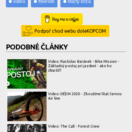
video
freeride
Márty Brza
Buy Me a Coffee
Podpoř chod webu doleKOPCOM
PODOBNÉ ČLÁNKY
Video: Rastislav Baránek - Bike Mission -
Základný postoj pri jazdení - ako ho
zlepšiť?
Video: DÉEM 2020 - Zkoušíme lítat černou
Air line
Video: The Call - Forest Crew