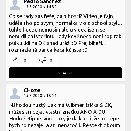
Pedro Sanchez
15.7.2020 v 14:39
Co se tady zas řešej za blbosti? Video je fajn,
udělali ho po svym, normálka v old school stylu,
tuhle hudbu nemusím ale u videa jsem se
nenudil ani vteřinu. Tady když něco není top tak
půlku lidí na DK snad uráží :D Prej bikeři...
rozmazlená banda kecálků jste :D
0
0
REAGUJ
CHoze
15.7.2020 v 15:11
Náhodou hustý! Jak má Wibmer trička SICK,
můžeš si rozjet vlastní značku ANO A DU.
Hodně vtipné, vím. Taky jízda krutá, že jo. Lépe
bych to nezajel a ani nenatočil. Respekt oboum