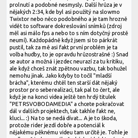
prolnutí a podobné nesmysly. Další hrůza je v
nějakých 2:34, kde byl asi použitý na slowmo
Twixtor nebo něco podobného a je tam hrozně
vidět to software dokreslování snímků (zdroj
měl asi málo fps a nebo to s ním dotyčný prostě
neumí). Každopádně když jsem si to párkrát
pustil, tak za mě asi fakt první problém je ta
volba hudby, to je opravdu hrůzostrašné :) Snad
se autor a možná i jezdec neurazí za tu kritiku,
ale když chceš znát zpětnou vazbu, tak bohužel
nemohu jinak. Jako kdyby to točil "mladší
brácha", kterému chtěl ten starší dát nějaký
prostor pro seberealizaci, tak pal to čert, ale
když je na konci videa ještě ten hrdý titulek
"PETRSVOBODAMEDIA" a chcete pokračovat
dál v dalších projektech, tak takhle fakt ne,
kluci... :) Na to se nedá dívat... A je to škoda,
protože rider jezdí dobře a potenciál k
nějakému pěknému videu tam určitě je. Tohle je