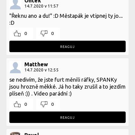
Oncek
14.7.2020 v 11:57
"Řeknu ano a du!" :D Městapák je vtipnej ty jo...
:D
0
0
REAGUJ
Matthew
14.7.2020 v 12:55
se nedivím, že jste furt měnili ráfky, SPANKy
jsou hrozně měkké. Já ho taky zrušil a to jezdím
plíseň :)) . Video parádní :)
0
0
REAGUJ
Pavel