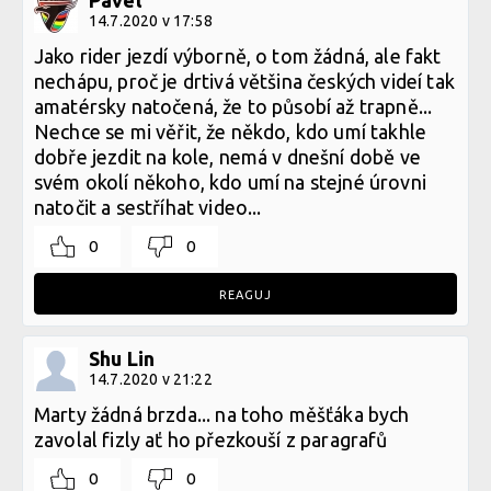
14.7.2020 v 17:58
Jako rider jezdí výborně, o tom žádná, ale fakt
nechápu, proč je drtivá většina českých videí tak
amatérsky natočená, že to působí až trapně...
Nechce se mi věřit, že někdo, kdo umí takhle
dobře jezdit na kole, nemá v dnešní době ve
svém okolí někoho, kdo umí na stejné úrovni
natočit a sestříhat video...
0
0
REAGUJ
Shu Lin
14.7.2020 v 21:22
Marty žádná brzda... na toho měšťáka bych
zavolal fizly ať ho přezkouší z paragrafů
0
0