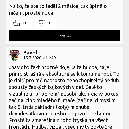
Na to, že ste to ladili 2 měsíce, tak úplně o
ničem, prostě nuda...
0
0
REAGUJ
Pavel
15.7.2020 v 11:49
..navíc to fakt hrozně doje...a ta hudba, ta je
přímo strašná a absolutně se k tomu nehodí. To
je další pro mě naprosto nepochopitelný neduh
spousty českých bajkových videí. Celé to
vizuálně a "příběhem" působí jako nějaký pokus
začínajícího mladého filmaře (začínající myslím
tak 8. třída základní školy) mixnuté
devadesátkovou teleshopingovou reklamou.
Prostě ta amatéřina z toho tryská na všech
frontách. Hudba, vizuál, všechny ty zbytečné