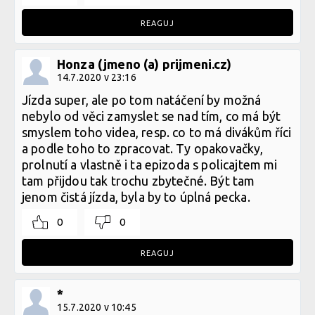
REAGUJ
Honza (jmeno (a) prijmeni.cz)
14.7.2020 v 23:16
Jízda super, ale po tom natáčení by možná
nebylo od věci zamyslet se nad tím, co má být
smyslem toho videa, resp. co to má divákům říci
a podle toho to zpracovat. Ty opakovačky,
prolnutí a vlastně i ta epizoda s policajtem mi
tam přijdou tak trochu zbytečné. Být tam
jenom čistá jízda, byla by to úplná pecka.
0
0
REAGUJ
*
15.7.2020 v 10:45