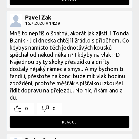
Pavel Zak
15.7.2020 v 14:29
Mně to nepřišlo špatný, akorát jak zjistil i Tonda
Blaník - lidi dneska chtějí i žrádlo s příběhem. Co
kdybys namísto těch jednotlivých kousků
spěchal od někud někam? I kdyby na vlak :-D
Najednou by ty skoky přes zídku a drifty
dostaly nějaký rámec a smysl. A my bychom ti
fandili, přestože na konci bude mít vlak hodinu
zpoždění, protože měšťák s píšťalkou zkoušel
řídit dopravu na přejezdu. No nic, říkám ano a
du.
0
0
REAGUJ