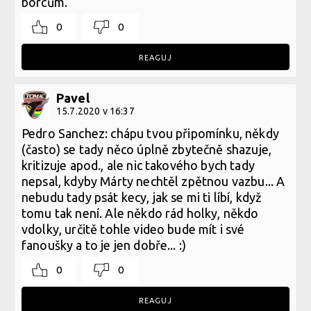
borcům.
0
0
REAGUJ
Pavel
15.7.2020 v 16:37
Pedro Sanchez: chápu tvou připomínku, někdy
(často) se tady něco úplně zbytečně shazuje,
kritizuje apod., ale nic takového bych tady
nepsal, kdyby Márty nechtěl zpětnou vazbu... A
nebudu tady psát kecy, jak se mi ti líbí, když
tomu tak není. Ale někdo rád holky, někdo
vdolky, určitě tohle video bude mít i své
fanoušky a to je jen dobře... :)
0
0
REAGUJ