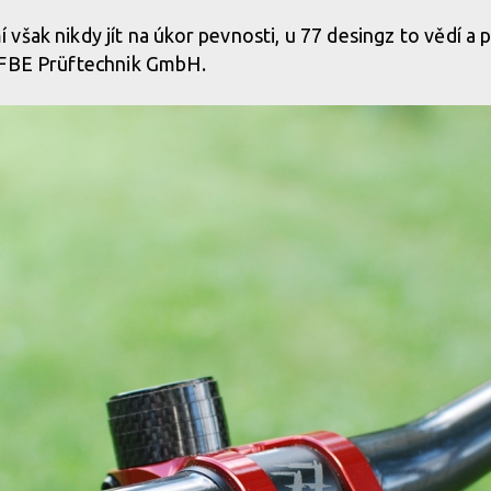
šak nikdy jít na úkor pevnosti, u 77 desingz to vědí a p
EFBE Prüftechnik GmbH.