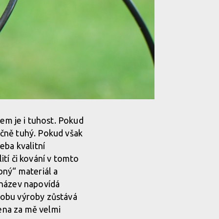
m je i tuhost. Pokud
ečně tuhý. Pokud však
eba kvalitní
tí či kování v tomto
bný“ materiál a
 název napovídá
ůsobu výroby zůstává
cena za mě velmi