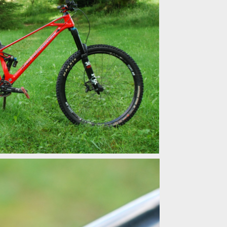
když lehké není dost lehké
když lehké není dost lehké