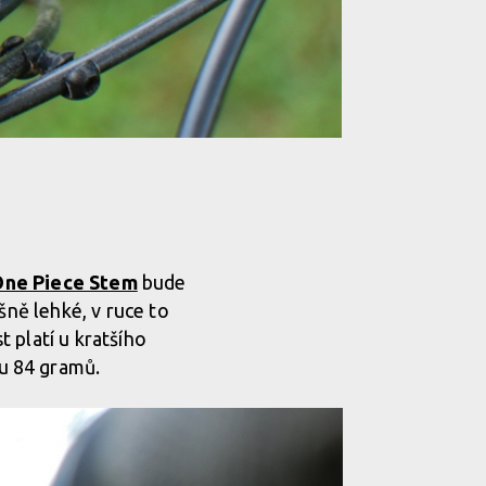
One Piece Stem
bude
šně lehké, v ruce to
 platí u kratšího
u 84 gramů.