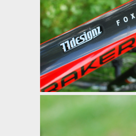
Test: kokpit a vodítko 77 desingz, když lehké není 
Test: kokpit a vodítko 77 desingz, když lehké není 