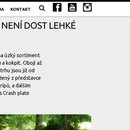
MA
KONTAKT
É NENÍ DOST LEHKÉ
na úzký sortiment
a kokpit. Obojí až
rhu jsou již od
žený z představce
ipů, a dalším
 Crash plate