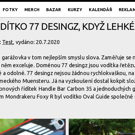
FOTKY
MERCH
BAZAR
KURZY
KALENDÁŘ
REKLA
ODÍTKO 77 DESINGZ, KDYŽ LEHK
:
Test
, vydáno: 20.7.2020
á garážovka v tom nejlepším smyslu slova. Zaměřuje se 
v něm exceluje. Doménou 77 desingz jsou vodítka řetězu 
 a odolné. 77 desingz nejsou žádnou rychlokvaškou, na t
ěmeckého Muensteru. Já na vyzkoušení dostal kokpit slo
onových řídítek Handle Bar Carbon 35 a jednoduchých gr
m Mondrakeru Foxy R byl vodítko Oval Guide společně s