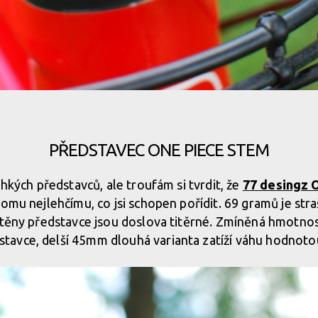
dost lehké
PŘEDSTAVEC ONE PIECE STEM
dost lehké
ehkých představců, ale troufám si tvrdit, že
77 desingz 
omu nejlehčímu, co jsi schopen pořídit. 69 gramů je stra
dost lehké
stěny představce jsou doslova titěrné. Zmíněná hmotnost
avce, delší 45mm dlouhá varianta zatíží váhu hodnoto
dost lehké
dost lehké