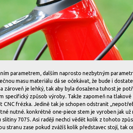
dním parametrem, dalším naprosto nezbytným parametre
ečnou masu materiálu dá se očekávat, že bude i dostat
 zároveň je lehký, tak aby byla dosažena tuhost je potř
m specifický způsob výroby. Takže zapomeň na tlakové li
t CNC frézka. Jedině tak je schopen odstranit „nepotře
ytné nutné. konkrétně one-piece stem je vyroben jak už
 slitiny 7075. Asi raději nechci vědět kolik z tohoto zp
ou stranu zase pokud zvážíš kolik představec stojí, tak 