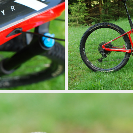
dost lehké
Test: kokpit a vodítko 77 desingz, 
dost lehké
Test: kokpit a vodítko 77 desingz, 