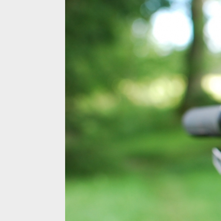
Test: kokpit a vodítko 77 desingz, když lehké není 