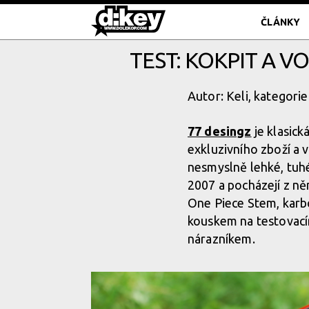
ČLÁNKY
TEST: KOKPIT A V
Autor: Keli, kategorie
77 desingz
je klasick
exkluzivního zboží a 
nesmyslně lehké, tuhé
2007 a pocházejí z n
One Piece Stem, karb
kouskem na testovací
nárazníkem.