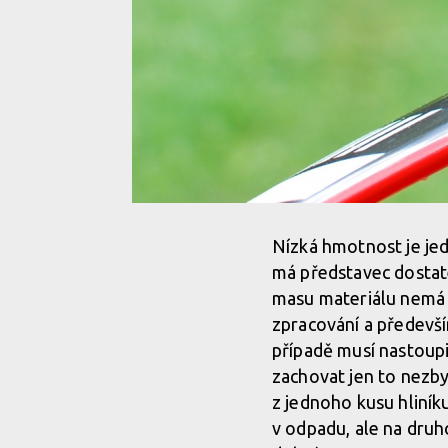
Nízká hmotnost je je
má představec dostat
masu materiálu nemá a
zpracování a předevší
případě musí nastoupi
zachovat jen to nezb
z jednoho kusu hliníku
v odpadu, ale na druh