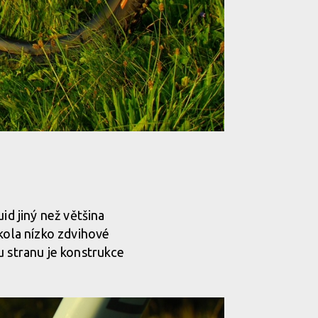
id jiný než většina
 kola nízko zdvihové
u stranu je konstrukce