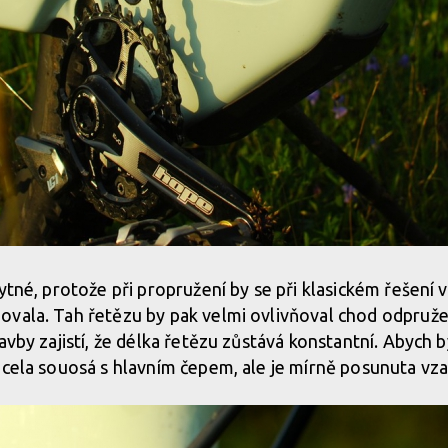
ytné, protože při propružení by se při klasickém řešení 
ovala. Tah řetězu by pak velmi ovlivňoval chod odpruže
avby zajistí, že délka řetězu zůstává konstantní. Abych b
zcela souosá s hlavním čepem, ale je mírně posunuta vza