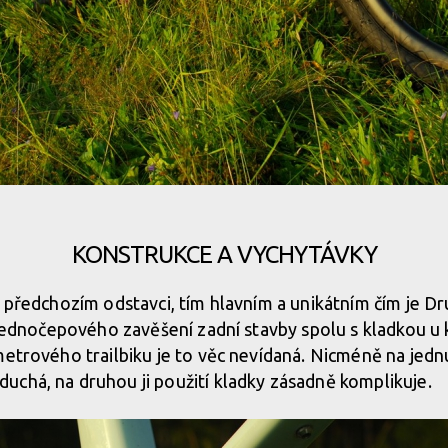
KONSTRUKCE A VYCHYTÁVKY
 předchozím odstavci, tím hlavním a unikátním čím je Dru
í jednočepového zavěšení zadní stavby spolu s kladkou u
metrového trailbiku je to věc nevídaná. Nicméně na jedn
chá, na druhou ji použití kladky zásadně komplikuje.