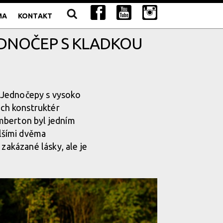
MA
KONTAKT
JEDNOČEP S KLADKOU
a. Jednočepy s vysoko
ich konstruktér
Pemberton byl jedním
lšími dvěma
zakázané lásky, ale je