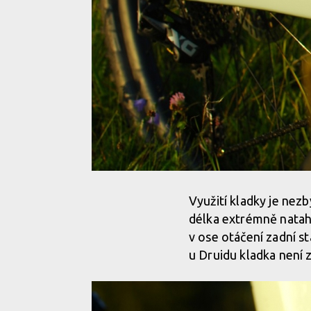
Využití kladky je nezb
délka extrémně natah
v ose otáčení zadní st
u Druidu kladka není 