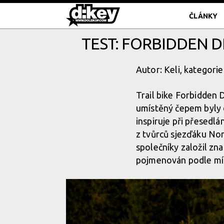
ČLÁNKY
TEST: FORBIDDEN D
Autor: Keli, kategorie
Trail bike Forbidden 
umístěný čepem byly d
inspiruje při přesedlá
z tvůrců sjezďáku No
společníky založil zna
pojmenován podle mís