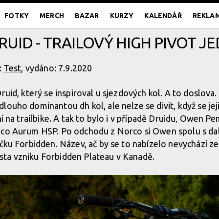
FOTKY
MERCH
BAZAR
KURZY
KALENDÁŘ
REKLA
RUID - TRAILOVÝ HIGH PIVOT 
:
Test
, vydáno: 7.9.2020
Druid, který se inspiroval u sjezdových kol. A to doslov
louho dominantou dh kol, ale nelze se divit, když se jej
ní na trailbike. A tak to bylo i v případě Druidu, Owen 
rco Aurum HSP. Po odchodu z Norco si Owen spolu s da
čku Forbidden. Název, ač by se to nabízelo nevychází ze 
ta vzniku Forbidden Plateau v Kanadě.