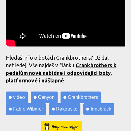
Hledáš info o botách Crankbrothers? Už dál
nehledej. Vše najdeš v článku
Crankbrothers k
pedálům nově nabídne i odpovídající boty,
platformové i nášlapné
.
video
Canyon
Crankbrothers
Fabio Wibmer
Rakousko
Innsbruck
Buy Me a Coffee