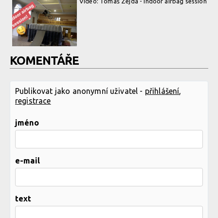
Video: Tomáš Zejda - indoor airbag session
KOMENTÁŘE
Publikovat jako anonymní uživatel -
přihlášení
,
registrace
jméno
e-mail
text