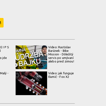
M
E I P S
Video: Rastislav
í
Baránek - Bike
Mission - Dôležitý
o jde
servis po umývaní
alebo pred zimou!
 Malý -
Video: jak funguje
tlumič - Fox X2