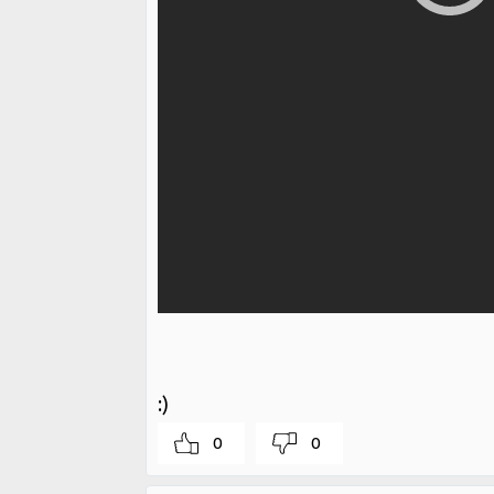
:)
0
0