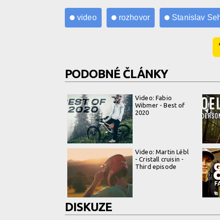
video
rozhovor
Stanislav Se
PODOBNÉ ČLÁNKY
Video: Fabio
Wibmer - Best of
2020
Video: Martin Lébl
- Cristall cruisin -
Third episode
DISKUZE