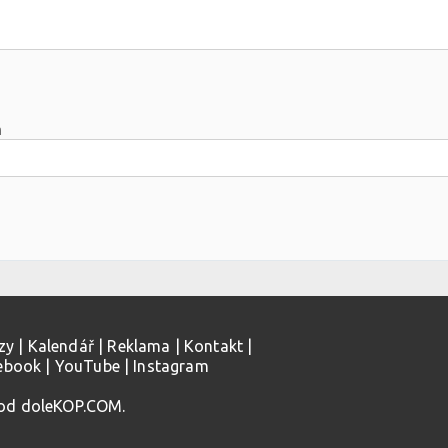
m
zy
|
Kalendář
|
Reklama
|
Kontakt
|
ebook
|
YouTube
|
Instagram
 od doleKOP.COM.