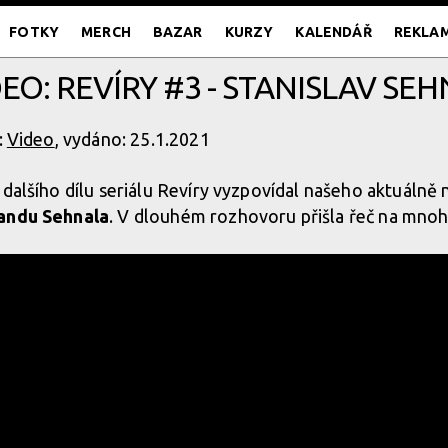
FOTKY
MERCH
BAZAR
KURZY
KALENDÁŘ
REKLA
EO: REVÍRY #3 - STANISLAV SE
:
Video
, vydáno: 25.1.2021
 dalšího dílu seriálu Revíry vyzpovídal našeho aktuálně 
andu Sehnala
. V dlouhém rozhovoru přišla řeč na mnoh