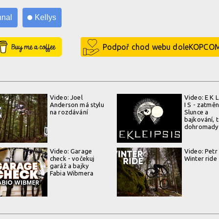
hnal
Kellys
Buy Me a Coffee
Podpoř chod webu doleKOPCO
Video: Joel
Video: E K L 
Anderson má stylu
I S - zatměn
na rozdávání
Slunce a
bajkování, t
dohromady
Video: Garage
Video: Petr
check - vočekuj
Winter ride
garáž a bajky
Fabia Wibmera