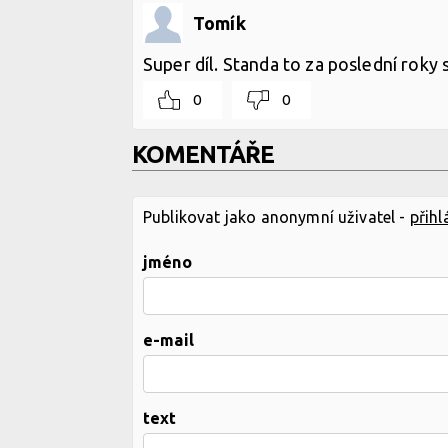
Tomík
Super díl. Standa to za poslední roky 
0
0
KOMENTÁŘE
Publikovat jako anonymní uživatel -
přihl
jméno
e-mail
text