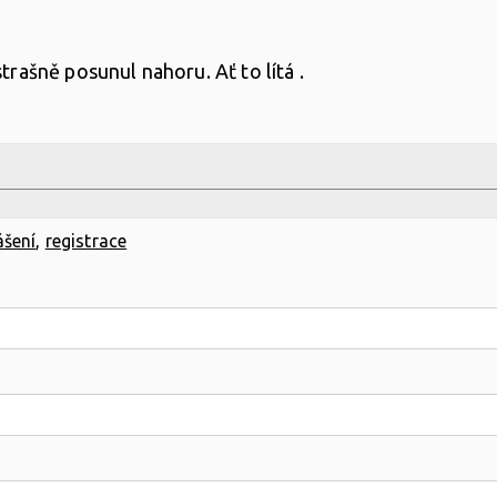
strašně posunul nahoru. Ať to lítá .
ášení
,
registrace