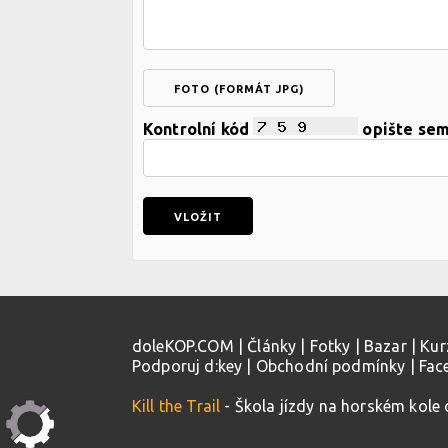
FOTO (FORMÁT JPG)
Kontrolní kód
opište se
doleKOP.COM
|
Články
|
Fotky
|
Bazar
|
Kur
Podporuj d:key
|
Obchodní podmínky
|
Fac
Kill the Trail
- Škola jízdy na horském kole