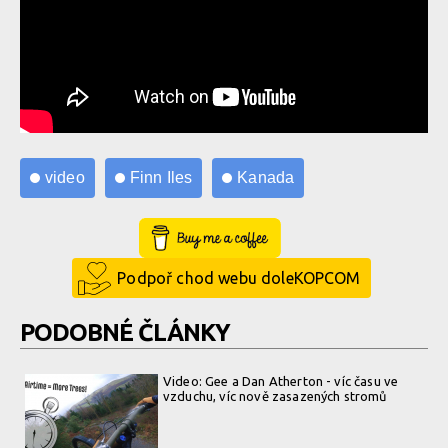
video
Finn Iles
Kanada
Buy Me a Coffee
Podpoř chod webu doleKOPCOM
PODOBNÉ ČLÁNKY
Video: Gee a Dan Atherton - víc času ve
vzduchu, víc nově zasazených stromů