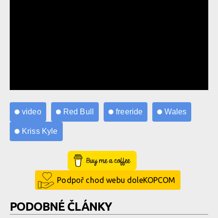
video
Red Bull
freeride
Wales
Kriss Kyle
Buy Me a Coffee
Podpoř chod webu doleKOPCOM
PODOBNÉ ČLÁNKY