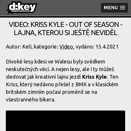
MENU
VIDEO: KRISS KYLE - OUT OF SEASON -
LAJNA, KTEROU SI JEŠTĚ NEVIDĚL
Autor: Keli, kategorie:
Video
, vydáno: 15.4.2021
Divoké lesy kdesi ve Walesu byly svědkem
neskutečných věcí. A nejen lesy, ale i ty můžeš
sledovat jak kreativní lajnu jezdí
Kriss Kyle
. Ten
Kriss, který nedávno přešel z BMX a v klasickém
britském zimním počasí proměnil se na
všestranného bikera.