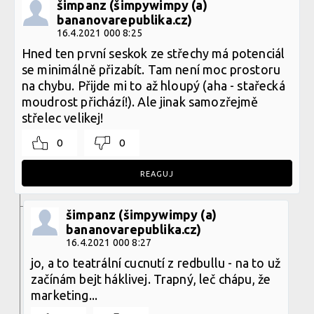
šimpanz (šimpywimpy (a)
bananovarepublika.cz)
16.4.2021 000 8:25
Hned ten první seskok ze střechy má potenciál
se minimálně přizabít. Tam není moc prostoru
na chybu. Přijde mi to až hloupý (aha - stařecká
moudrost přichází!). Ale jinak samozřejmě
střelec velikej!
0
0
REAGUJ
šimpanz (šimpywimpy (a)
bananovarepublika.cz)
16.4.2021 000 8:27
jo, a to teatrální cucnutí z redbullu - na to už
začínám bejt háklivej. Trapný, leč chápu, že
marketing...