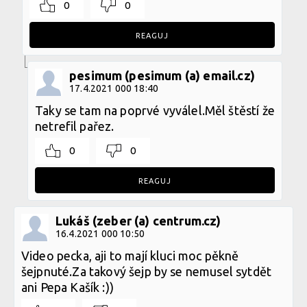
0
0
REAGUJ
pesimum (pesimum (a) email.cz)
17.4.2021 000 18:40
Taky se tam na poprvé vyválel.Měl štěstí že
netrefil pařez.
0
0
REAGUJ
Lukáš (zeber (a) centrum.cz)
16.4.2021 000 10:50
Video pecka, aji to mají kluci moc pěkně
šejpnuté.Za takový šejp by se nemusel sytdět
ani Pepa Kašík :))