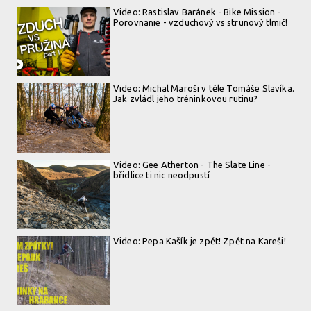
Video: Rastislav Baránek - Bike Mission -
Porovnanie - vzduchový vs strunový tlmič!
Video: Michal Maroši v těle Tomáše Slavíka.
Jak zvládl jeho tréninkovou rutinu?
Video: Gee Atherton - The Slate Line -
břidlice ti nic neodpustí
Video: Pepa Kašík je zpět! Zpět na Kareši!