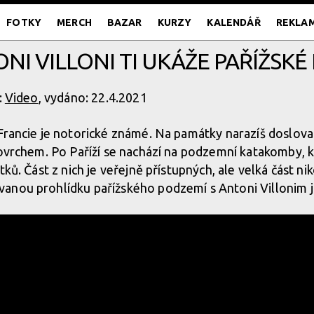
FOTKY
MERCH
BAZAR
KURZY
KALENDÁŘ
REKLA
ONI VILLONI TI UKÁŽE PAŘÍŽSK
:
Video
, vydáno: 22.4.2021
Francie je notorické známé. Na památky narazíš doslov
povrchem. Po Paříží se nachází na podzemní katakomby, kt
tků. Část z nich je veřejně přístupných, ale velká část ni
anou prohlídku pařížského podzemí s Antoni Villonim