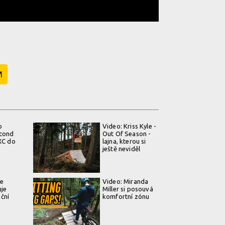
M
o
Video: Kriss Kyle -
econd
Out Of Season -
 XC do
lajna, kterou si
ještě neviděl
ce
Video: Miranda
uje
Miller si posouvá
ční
komfortní zónu