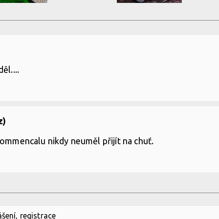
l....
z)
Commencalu nikdy neuměl přijít na chuť.
ášení
,
registrace