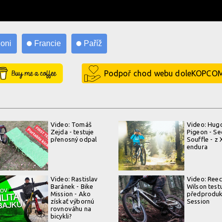
loni
Francie
Paříž
Buy Me a Coffee
Podpoř chod webu doleKOPCO
Video: Tomáš
Video: Hug
Zejda - testuje
Pigeon - S
přenosný odpal
Souffle - z
endura
Video: Rastislav
Video: Ree
Baránek - Bike
Wilson test
Mission - Ako
předproduk
získať výbornú
Session
rovnováhu na
bicykli?