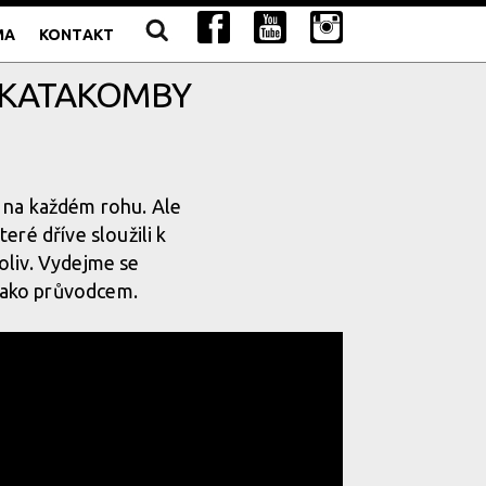
MA
KONTAKT
É KATAKOMBY
a na každém rohu. Ale
eré dříve sloužili k
koliv. Vydejme se
 jako průvodcem.