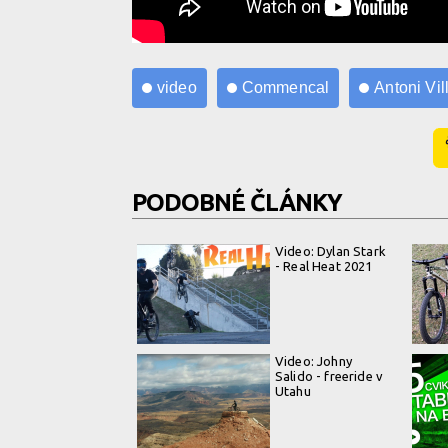
video
Commencal
Antoni Vil
PODOBNÉ ČLÁNKY
Video: Dylan Stark
- Real Heat 2021
Video: Johny
Salido - freeride v
Utahu