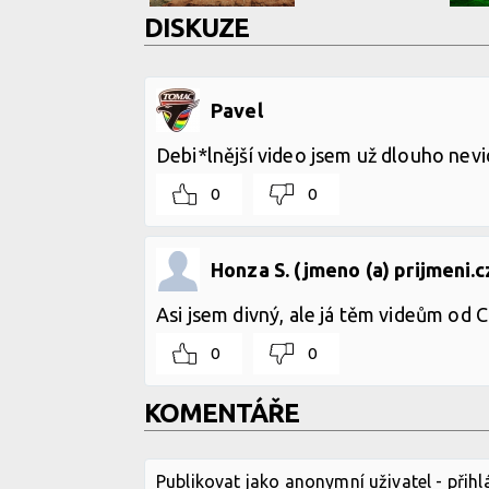
DISKUZE
Pavel
Debi*lnější video jsem už dlouho nevidě
0
0
Honza S. (jmeno (a) prijmeni.c
Asi jsem divný, ale já těm videům od 
0
0
KOMENTÁŘE
Publikovat jako anonymní uživatel -
přihl