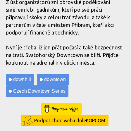
Z úst organizátorů zní obrovské poděkování
směrem k brigádníkům, kteří po své práci
připravují skoky a celou trať závodu, a také k
partnerům v čele s městem Příbram, kteří akci
podporují finančně a technicky.
Nyní je třeba již jen přát počasí a také bezpečnost
na trati. Svatohorský Downtown se blíží. Přijďte
kouknout na adrenalin v ulicích města.
downhill
downtown
Czech Downtown Series
Buy Me a Coffee
Podpoř chod webu doleKOPCOM