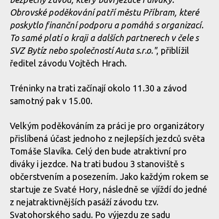
Obrovské poděkování patří městu Příbram, které
poskytlo finanční podporu a pomáhá s organizací.
To samé platí o kraji a dalších partnerech v čele s
SVZ Bytíz nebo společností Auta s.r.o."
, přiblížil
ředitel závodu Vojtěch Hrach.
Tréninky na trati začínají okolo 11.30 a závod
samotný pak v 15.00.
Velkým poděkováním za práci je pro organizátory
přislíbená účast jednoho z nejlepších jezdců světa
Tomáše Slavíka. Celý den bude atraktivní pro
diváky i jezdce. Na trati budou 3 stanoviště s
občerstvením a posezením. Jako každým rokem se
startuje ze Svaté Hory, následně se vjíždí do jedné
z nejatraktivnějších pasáží závodu tzv.
Svatohorského sadu. Po výjezdu ze sadu