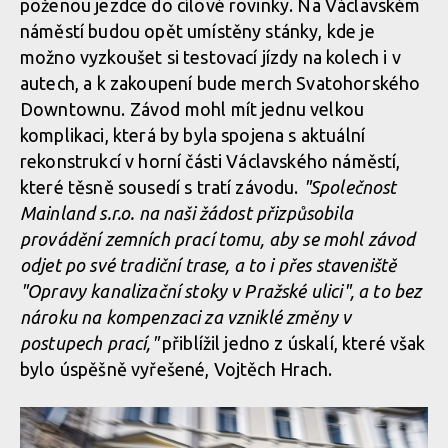
poženou jezdce do cílové rovinky. Na Václavském
náměstí budou opět umístěny stánky, kde je
možno vyzkoušet si testovací jízdy na kolech i v
autech, a k zakoupení bude merch Svatohorského
Downtownu. Závod mohl mít jednu velkou
komplikaci, která by byla spojena s aktuální
rekonstrukcí v horní části Václavského náměstí,
které těsně sousedí s tratí závodu.
"Společnost
Mainland s.r.o. na naši žádost přizpůsobila
provádění zemních prací tomu, aby se mohl závod
odjet po své tradiční trase, a to i přes staveniště
"Opravy kanalizační stoky v Pražské ulici", a to bez
nároku na kompenzaci za vzniklé změny v
postupech prací,"
přiblížil jedno z úskalí, které však
bylo úspěšně vyřešené, Vojtěch Hrach.