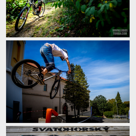
Pozvánka: Datel si brousí zuby na pátý ročník Svatohorského
Downtownu!
Pozvánka: Datel si brousí zuby na pátý ročník Svatohorského
Downtownu!
Pozvánka: Datel si brousí zuby na pátý ročník Svatohorského
Downtownu!