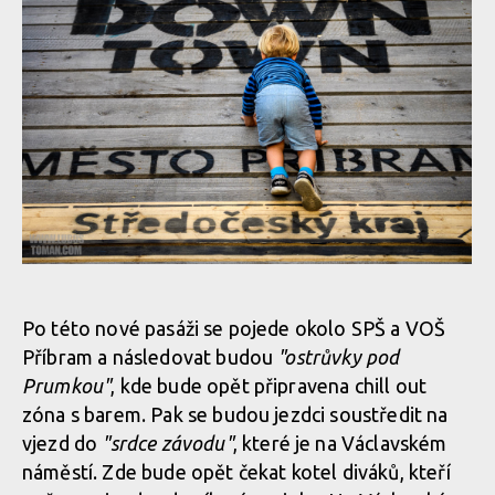
Pozvánka: Datel si brousí zuby na pátý ročník Svatohorského
Downtownu!
Pozvánka: Datel si brousí zuby na pátý ročník Svatohorského
Downtownu!
Po této nové pasáži se pojede okolo SPŠ a VOŠ
Příbram a následovat budou
"ostrůvky pod
Prumkou"
, kde bude opět připravena chill out
Pozvánka: Datel si brousí zuby na pátý ročník Svatohorského
zóna s barem. Pak se budou jezdci soustředit na
Downtownu!
vjezd do
"srdce závodu"
, které je na Václavském
náměstí. Zde bude opět čekat kotel diváků, kteří