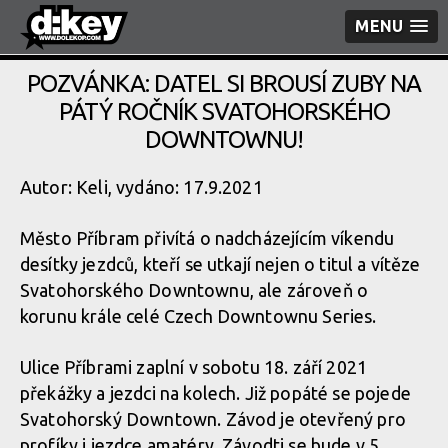
MENU
POZVÁNKA: DATEL SI BROUSÍ ZUBY NA
PÁTÝ ROČNÍK SVATOHORSKÉHO
DOWNTOWNU!
Autor: Keli, vydáno: 17.9.2021
Město Příbram přivítá o nadcházejícím víkendu
desítky jezdců, kteří se utkají nejen o titul a vítěze
Svatohorského Downtownu, ale zároveň o
korunu krále celé Czech Downtownu Series.
Ulice Příbrami zaplní v sobotu 18. září 2021
překážky a jezdci na kolech. Již popáté se pojede
Svatohorský Downtown. Závod je otevřený pro
profíky i jezdce amatéry. Závodti se bude v 5