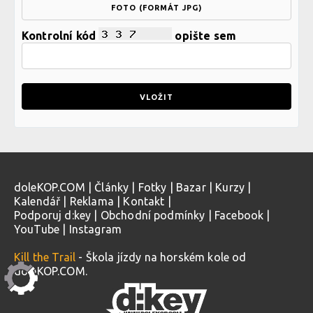
FOTO (FORMÁT JPG)
Kontrolní kód
opište sem
doleKOP.COM
|
Články
|
Fotky
|
Bazar
|
Kurzy
|
Kalendář
|
Reklama
|
Kontakt
|
Podporuj d:key
|
Obchodní podmínky
|
Facebook
|
YouTube
|
Instagram
Kill the Trail
- Škola jízdy na horském kole od
doleKOP.COM.