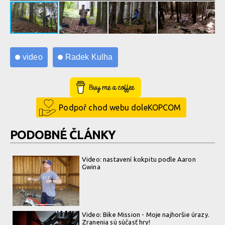
video
Radek Kulha
Buy Me a Coffee
Podpoř chod webu doleKOPCOM
PODOBNÉ ČLÁNKY
Video: nastavení kokpitu podle Aaron
Gwina
Video: Bike Mission - Moje najhoršie úrazy.
Zranenia sú súčasť hry!