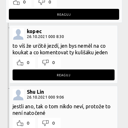
0
0
REAGUJ
kopec
26.10.2021 000 8:30
to víš že určitě jezdí, jen bys neměl na co
koukat a co komentovat ty kulišáku jeden
0
0
REAGUJ
Shu Lin
26.10.2021 000 9:06
jestli ano, tak o tom nikdo neví, protože to
není natočené
0
0