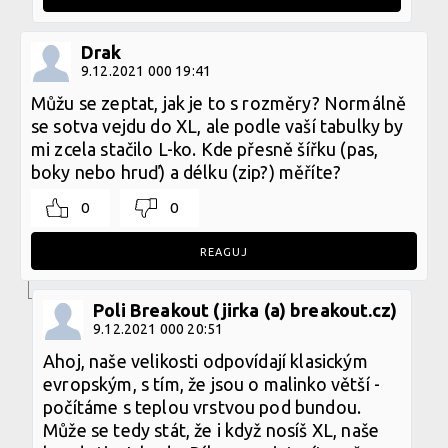
Drak
9.12.2021 000 19:41
Můžu se zeptat, jak je to s rozměry? Normálně
se sotva vejdu do XL, ale podle vaší tabulky by
mi zcela stačilo L-ko. Kde přesně šířku (pas,
boky nebo hruď) a délku (zip?) měříte?
0
0
REAGUJ
Poli Breakout (jirka (a) breakout.cz)
9.12.2021 000 20:51
Ahoj, naše velikosti odpovídají klasickým
evropským, s tím, že jsou o malinko větší -
počítáme s teplou vrstvou pod bundou.
Může se tedy stát, že i když nosíš XL, naše