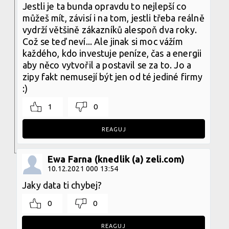
Jestli je ta bunda opravdu to nejlepší co
můžeš mít, závisí i na tom, jestli třeba reálně
vydrží většině zákazníků alespoň dva roky.
Což se teď neví... Ale jinak si moc vážím
každého, kdo investuje peníze, čas a energii
aby něco vytvořil a postavil se za to. Jo a
zipy fakt nemusejí být jen od té jediné firmy
:)
1
0
REAGUJ
Ewa Farna (knedlik (a) zeli.com)
10.12.2021 000 13:54
Jaky data ti chybej?
0
0
REAGUJ