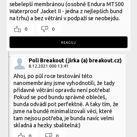
sebelepší membránou (osobně Endura MT500
Waterproof Jacket II - jedna z nejlepších bund
na trhu) a bez větrání v podpaží se neobejdu.
0
0
REAGUJ
Poli Breakout (jirka (a) breakout.cz)
8.12.2021 000 13:41
Ahoj, po půl roce testování této
nanomembrány jsme vyhodnotili, že tady
přídavné větrání opravdu není potřeba!
Pokud se pod bundu správně oblečeš,
bunda odvádí pot perfektně. A taky tím, že
jsme na bundě minimalizovali věci, které
tam nejsou potřeba, je bunda navíc velmi
skladná a hezky sbalitelná:)
0
0