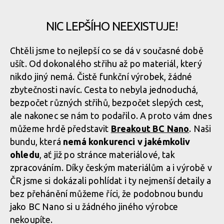
NIC LEPŠÍHO NEEXISTUJE!
Chtěli jsme to nejlepší co se dá v současné době
ušít. Od dokonalého střihu až po materiál, který
nikdo jiný nemá. Čistě funkční výrobek, žádné
zbytečnosti navíc. Cesta to nebyla jednoduchá,
bezpočet různých střihů, bezpočet slepých cest,
ale nakonec se nám to podařilo. A proto vám dnes
můžeme hrdě představit
Breakout BC Nano
. Naši
bundu, která
nemá konkurenci v jakémkoliv
ohledu
, ať již po stránce materiálové, tak
zpracováním. Díky českým materiálům a i výrobě v
ČR jsme si dokázali pohlídat i ty nejmenší detaily a
bez přehánění můžeme říci, že podobnou bundu
jako BC Nano si u žádného jiného výrobce
nekoupíte.