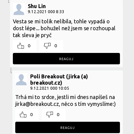
Shu Lin
9.12.2021 000 8:33
Vesta se mi tolik nelíbila, tohle vypadá o
dost lépe... bohužel než jsem se rozhoupal
tak sleva je pryč
0
0
REAGUJ
Poli Breakout (jirka (a)
breakout.cz)
9.12.2021 000 10:05
Trhá mi to srdce, jestli mi dnes napíšeš na
jirka@breakout.cz, něco s tím vymyslíme:)
0
0
REAGUJ