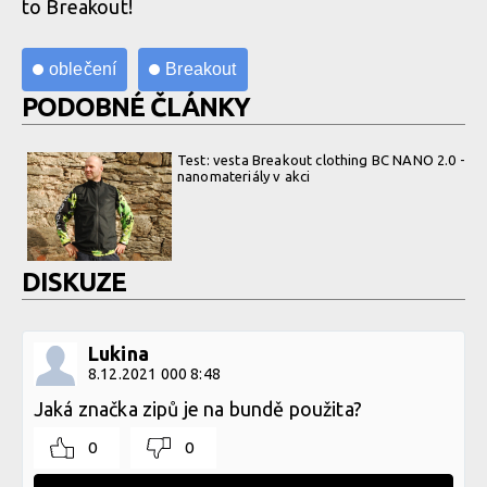
to Breakout!
oblečení
Breakout
PODOBNÉ ČLÁNKY
Test: vesta Breakout clothing BC NANO 2.0 -
nanomateriály v akci
DISKUZE
Lukina
8.12.2021 000 8:48
Jaká značka zipů je na bundě použita?
0
0