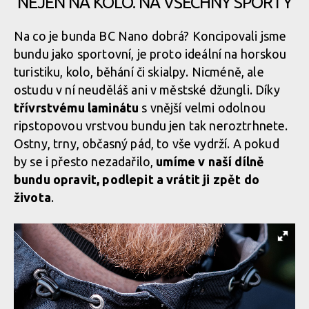
NEJEN NA KOLO. NA VŠECHNY SPORTY
Na co je bunda BC Nano dobrá? Koncipovali jsme
bundu jako sportovní, je proto ideální na horskou
turistiku, kolo, běhání či skialpy. Nicméně, ale
ostudu v ní neuděláš ani v městské džungli. Díky
třívrstvému laminátu
s vnější velmi odolnou
ripstopovou vrstvou bundu jen tak neroztrhnete.
Ostny, trny, občasný pád, to vše vydrží. A pokud
by se i přesto nezadařilo,
umíme v naší dílně
bundu opravit, podlepit a vrátit ji zpět do
života
.