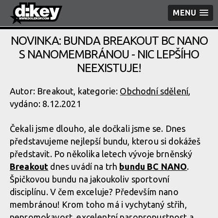
MENU
NOVINKA: BUNDA BREAKOUT BC NANO
S NANOMEMBRÁNOU - NIC LEPŠÍHO
NEEXISTUJE!
Autor: Breakout, kategorie:
Obchodní sdělení
,
vydáno: 8.12.2021
Čekali jsme dlouho, ale dočkali jsme se. Dnes
představujeme nejlepší bundu, kterou si dokážeš
představit. Po několika letech vývoje brněnský
Breakout
dnes uvádí na trh
bundu BC NANO
.
Špičkovou bundu na jakoukoliv sportovní
disciplínu. V čem exceluje? Především nano
membránou! Krom toho má i vychytaný střih,
nepromokavost, excelentní paropropustnost a