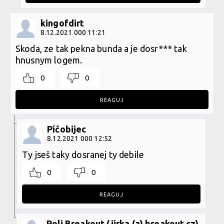
kingofdirt
8.12.2021 000 11:21
Skoda, ze tak pekna bunda a je dosr*** tak
hnusnym logem.
0
0
REAGUJ
Píčobijec
8.12.2021 000 12:52
Ty jseš taky dosranej ty debile
0
0
REAGUJ
Poli Breakout (jirka (a) breakout.cz)