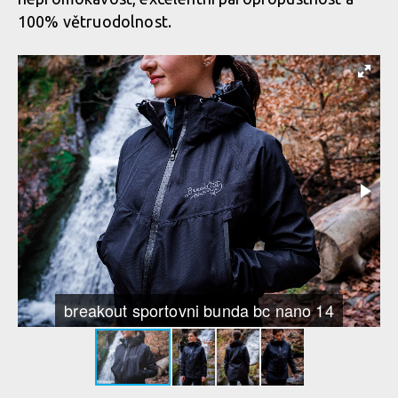
100% větruodolnost.
breakout sportovni bunda bc nano 14