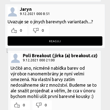
Jaryn
9.12.2021 000 8:51
Uvazuje se o jinych barevnych variantach...?
0
0
REAGUJ
Poli Breakout (jirka (a) breakout.cz)
9.12.2021 000 21:00
Určitě ano, nicméně nabídka barev od
výrobce nanomembrány je nyní velmi
omezená. Na vlastní barvy zatím
nedosáhneme skrz množství. Budeme se to
ale snažit projednat a věřím, že cca v únoru
bychom mohli ušít první barevné kousky :)
0
0