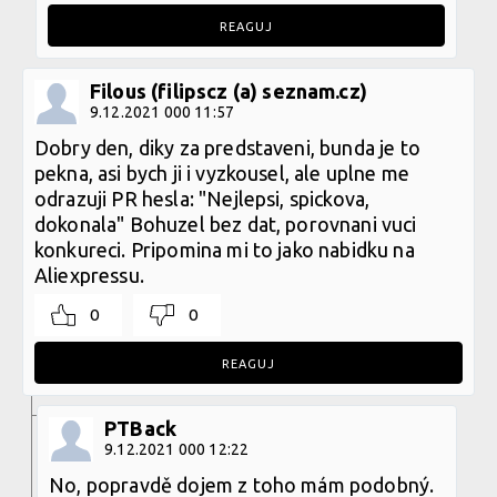
REAGUJ
Filous (filipscz (a) seznam.cz)
9.12.2021 000 11:57
Dobry den, diky za predstaveni, bunda je to
pekna, asi bych ji i vyzkousel, ale uplne me
odrazuji PR hesla: "Nejlepsi, spickova,
dokonala" Bohuzel bez dat, porovnani vuci
konkureci. Pripomina mi to jako nabidku na
Aliexpressu.
0
0
REAGUJ
PTBack
9.12.2021 000 12:22
No, popravdě dojem z toho mám podobný.