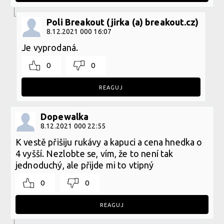
Poli Breakout (jirka (a) breakout.cz)
8.12.2021 000 16:07
Je vyprodaná.
0
0
REAGUJ
Dopewalka
8.12.2021 000 22:55
K vestě přišiju rukávy a kapuci a cena hnedka o
4 vyšší. Nezlobte se, vím, že to není tak
jednoduchý, ale přijde mi to vtipný
0
0
REAGUJ