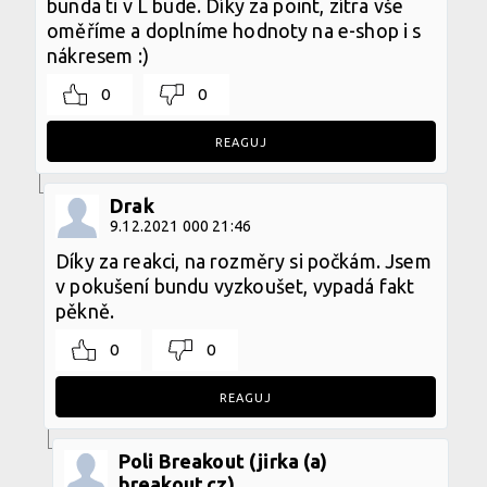
bunda ti v L bude. Díky za point, zítra vše
oměříme a doplníme hodnoty na e-shop i s
nákresem :)
0
0
REAGUJ
Drak
9.12.2021 000 21:46
Díky za reakci, na rozměry si počkám. Jsem
v pokušení bundu vyzkoušet, vypadá fakt
pěkně.
0
0
REAGUJ
Poli Breakout (jirka (a)
breakout.cz)