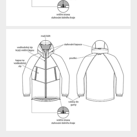
nakres bunda damska bc nano
nakres bunda panska bc nano