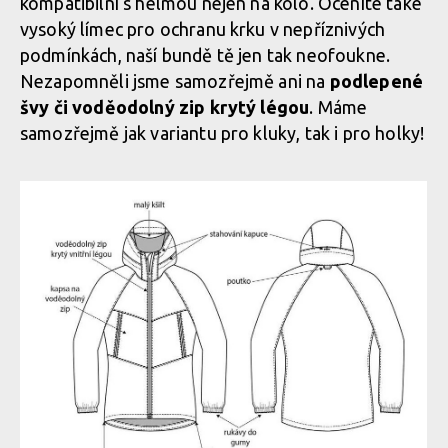
kompatibilní s helmou nejen na kolo. Oceníte také
vysoký límec pro ochranu krku v nepříznivých
podmínkách, naší bundě tě jen tak neofoukne.
Nezapomněli jsme samozřejmě ani na
podlepené
švy či voděodolný zip krytý légou
. Máme
samozřejmě jak variantu pro kluky, tak i pro holky!