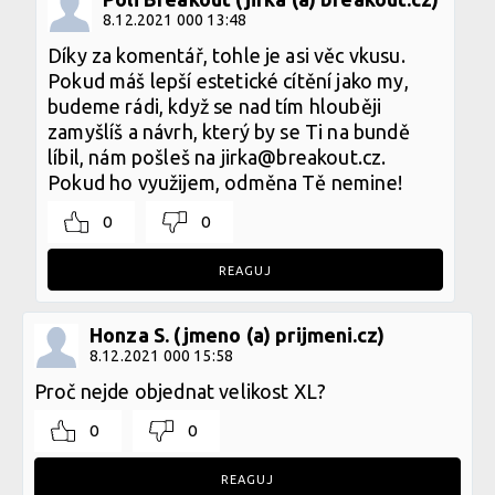
8.12.2021 000 13:48
Díky za komentář, tohle je asi věc vkusu.
Pokud máš lepší estetické cítění jako my,
budeme rádi, když se nad tím hlouběji
zamyšlíš a návrh, který by se Ti na bundě
líbil, nám pošleš na jirka@breakout.cz.
Pokud ho využijem, odměna Tě nemine!
0
0
REAGUJ
Honza S. (jmeno (a) prijmeni.cz)
8.12.2021 000 15:58
Proč nejde objednat velikost XL?
0
0
REAGUJ