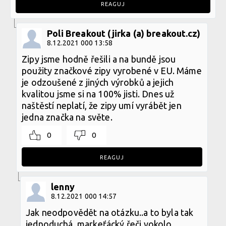
REAGUJ
Poli Breakout (jirka (a) breakout.cz)
8.12.2021 000 13:58
Zipy jsme hodně řešili a na bundě jsou
použity značkové zipy vyrobené v EU. Máme
je odzoušené z jiných výrobků a jejich
kvalitou jsme si na 100% jisti. Dnes už
naštěstí neplatí, že zipy umí vyrábět jen
jedna značka na světe.
0
0
REAGUJ
lenny
8.12.2021 000 14:57
Jak neodpovědět na otázku..a to byla tak
jednoduchá..markeťácký řeči vokolo...