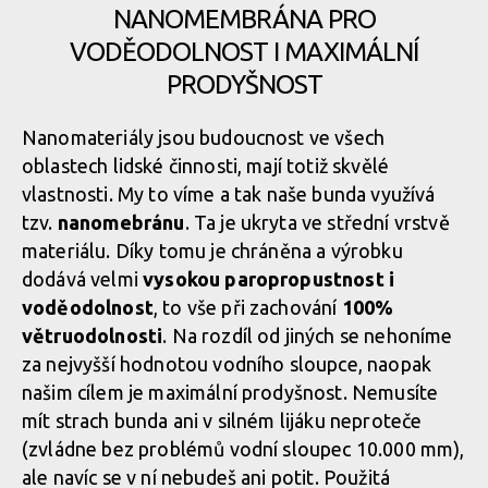
NANOMEMBRÁNA PRO
VODĚODOLNOST I MAXIMÁLNÍ
PRODYŠNOST
Nanomateriály jsou budoucnost ve všech
oblastech lidské činnosti, mají totiž skvělé
vlastnosti. My to víme a tak naše bunda využívá
tzv.
nanomebránu
. Ta je ukryta ve střední vrstvě
materiálu. Díky tomu je chráněna a výrobku
dodává velmi
vysokou paropropustnost i
voděodolnost
, to vše při zachování
100%
větruodolnosti
. Na rozdíl od jiných se nehoníme
za nejvyšší hodnotou vodního sloupce, naopak
našim cílem je maximální prodyšnost. Nemusíte
mít strach bunda ani v silném lijáku neproteče
(zvládne bez problémů vodní sloupec 10.000 mm),
ale navíc se v ní nebudeš ani potit. Použitá