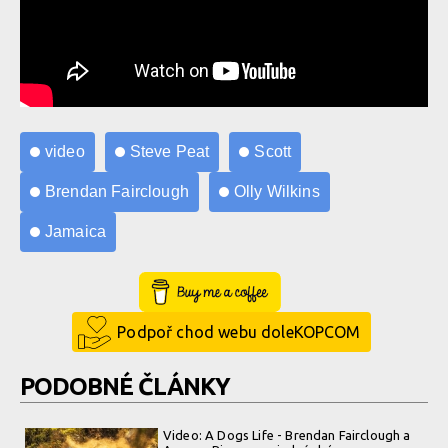
video
Steve Peat
Scott
Brendan Fairclough
Olly Wilkins
Jamaica
Buy Me a Coffee
Podpoř chod webu doleKOPCOM
PODOBNÉ ČLÁNKY
Video: A Dogs Life - Brendan Fairclough a