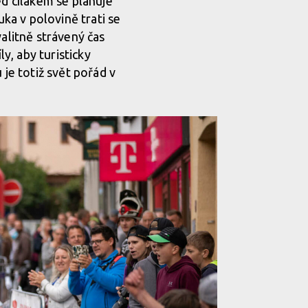
ed cílákem se plánuje
ka v polovině trati se
valitně strávený čas
ly, aby turisticky
 je totiž svět pořád v