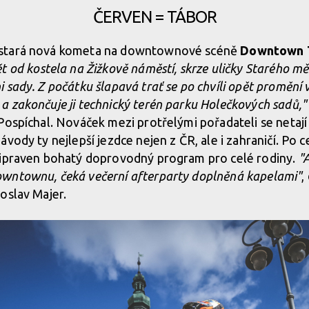
ČERVEN = TÁBOR
stará nová kometa na downtownové scéně
Downtown T
t od kostela na Žižkově náměstí, skrze uličky Starého mě
sady. Z počátku šlapavá trať se po chvíli opět promění v
 zakončuje ji technický terén parku Holečkových sadů,"
Pospíchal. Nováček mezi protřelými pořadateli se netají
vody ty nejlepší jezdce nejen z ČR, ale i zahraničí. Po 
řipraven bohatý doprovodný program pro celé rodiny.
"A
wntownu, čeká večerní afterparty doplněná kapelami"
,
oslav Majer.