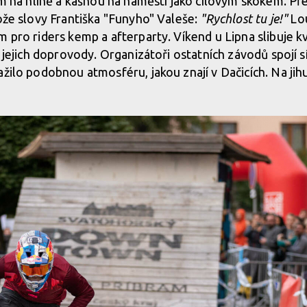
sem na hlíně a kašnou na náměstí jako cílovým skokem. Př
tože slovy Františka "Funyho" Valeše:
"Rychlost tu je!"
Lou
m pro riders kemp a afterparty. Víkend u Lipna slibuje k
i jejich doprovody. Organizátoři ostatních závodů spojí sí
žilo podobnou atmosféru, jakou znají v Dačicích. Na jihu