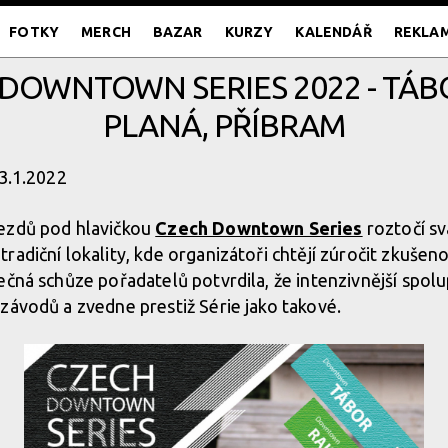
FOTKY
MERCH
BAZAR
KURZY
KALENDÁŘ
REKLA
DOWNTOWN SERIES 2022 - TÁBO
PLANÁ, PŘÍBRAM
13.1.2022
ezdů pod hlavičkou
Czech Downtown Series
roztočí sv
radiční lokality, kde organizátoři chtějí zúročit zkušen
ečná schůze pořadatelů potvrdila, že intenzivnější spo
závodů a zvedne prestiž Série jako takové.