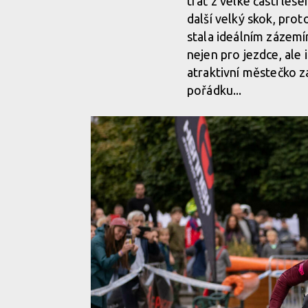
trať z velké části le
další velký skok, pro
stala ideálním zázemí
nejen pro jezdce, ale 
atraktivní městečko za
pořádku...