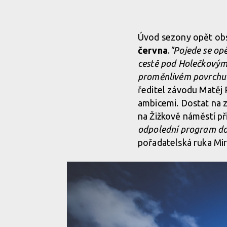
Úvod sezony opět ob
června
.
"Pojede se opě
cestě pod Holečkovými 
proměnlivém povrchu a
ředitel závodu Matěj 
ambicemi. Dostat na zá
na Žižkově náměstí p
odpolední program do
pořadatelská ruka Mir