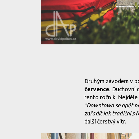
Druhým závodem v p
července
. Duchovní o
tento ročník. Nejdél
"Downtown se opět po
zařadit jak tradiční p
další čerstvý vítr.