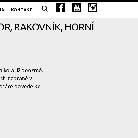
MA
KONTAKT
R, RAKOVNÍK, HORNÍ
á kola již poosmé.
osti nabrané v
lupráce povede ke