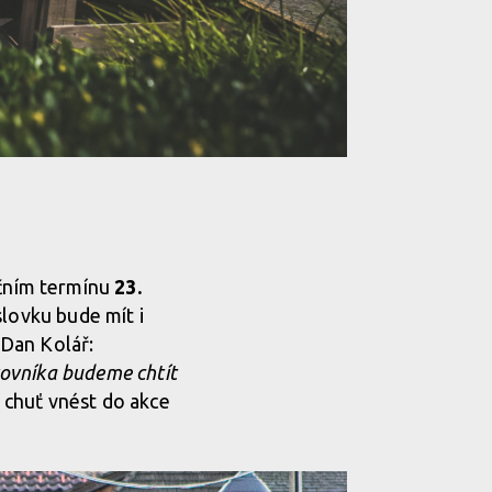
ičním termínu
23.
slovku bude mít i
 Dan Kolář:
kovníka budeme chtít
 chuť vnést do akce