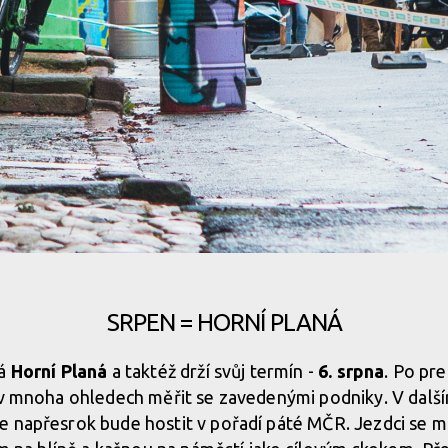
SRPEN = HORNÍ PLANÁ
rá
Horní Planá
a taktéž drží svůj termín -
6. srpna
. Po pr
 v mnoha ohledech měřit se zavedenými podniky. V další
e napřesrok bude hostit v pořadí páté MČR. Jezdci se m