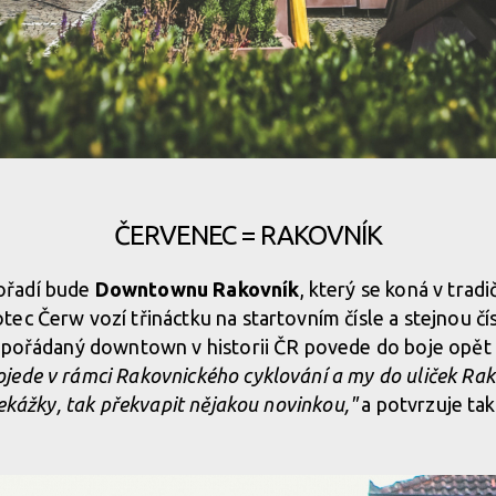
ČERVENEC = RAKOVNÍK
ořadí bude
Downtownu Rakovník
, který se koná v trad
tec Čerw vozí třináctku na startovním čísle a stejnou čí
e pořádaný downtown v historii ČR povede do boje opět
jede v rámci Rakovnického cyklování a my do uliček Ra
řekážky, tak překvapit nějakou novinkou,"
a potvrzuje tak