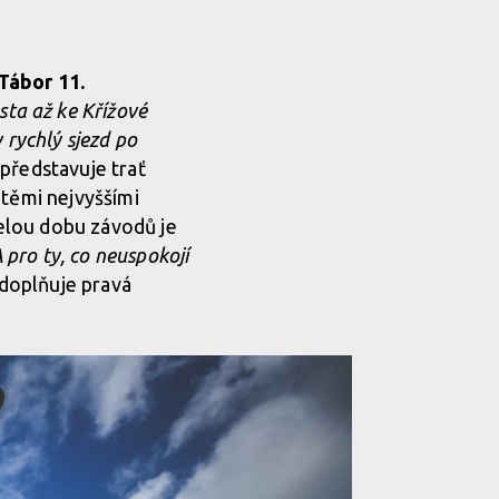
ábor 11.
sta až ke Křížové
 rychlý sjezd po
představuje trať
 těmi nejvyššími
celou dobu závodů je
 pro ty, co neuspokojí
 doplňuje pravá